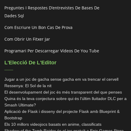
Preguntes I Respostes D’entrevistes De Bases De
Dades Sql
Com Escriure Un Bon Cas De Prova
Com Obrir Un Fitxer Jar
Programari Per Descarregar Vídeos De You Tube
L'Elecció De L'Editor
Jugar a un joc de gacha sense gacha em va trencar el cervell
Ressenya: El Sol de la nit
El desenvolupament del joc és més transparent del que penses
Quina és la teva conjectura sobre qui és l'últim lluitador DLC per a
Smash Ultimate?
Aplicació de Flask i disseny del projecte Flask amb Blueprint &
Bootstrap
Els 10 millors videojocs basats en anime, classificats
Shadow of the Tomb Raider és el joc gratuït a Epic Games Store