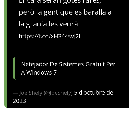
però la gent que es baralla a
la granja les veurà.
https://t.co/xH344svJ2L
Netejador De Sistemes Gratuït Per
A Windows 7
5 d'octubre de
— Joe Shely (@JoeShely)
2023