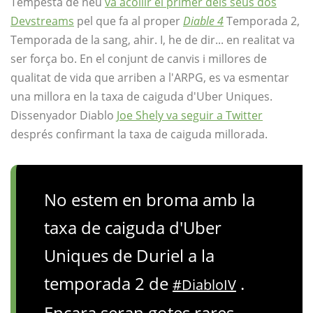
Tempesta de neu
va acollir el primer dels seus dos
Devstreams
pel que fa al proper
Diable 4
Temporada 2,
Temporada de la sang, ahir. I, he de dir... en realitat va
ser força bo. En el conjunt de canvis i millores de
qualitat de vida que arriben a l'ARPG, es va esmentar
una millora en la taxa de caiguda d'Uber Uniques.
Dissenyador Diablo
Joe Shely va seguir a Twitter
després confirmant la taxa de caiguda millorada.
No estem en broma amb la
taxa de caiguda d'Uber
Uniques de Duriel a la
temporada 2 de
.
#DiabloIV
Encara seran gotes rares,