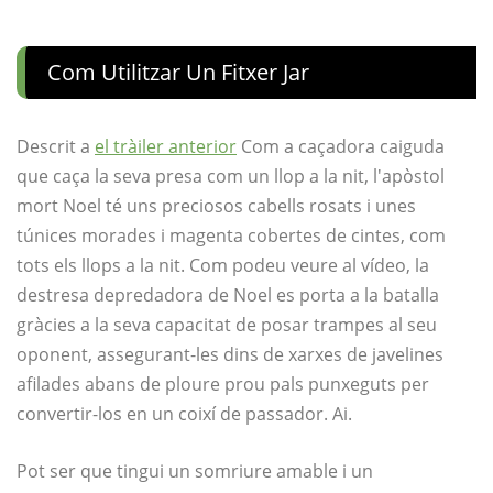
Com Utilitzar Un Fitxer Jar
Descrit a
el tràiler anterior
Com a caçadora caiguda
que caça la seva presa com un llop a la nit, l'apòstol
mort Noel té uns preciosos cabells rosats i unes
túnices morades i magenta cobertes de cintes, com
tots els llops a la nit. Com podeu veure al vídeo, la
destresa depredadora de Noel es porta a la batalla
gràcies a la seva capacitat de posar trampes al seu
oponent, assegurant-les dins de xarxes de javelines
afilades abans de ploure prou pals punxeguts per
convertir-los en un coixí de passador. Ai.
Pot ser que tingui un somriure amable i un