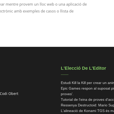
ar mentre provem un lloc web o una aplicació de
ctrònic amb exemples de casos o llista de
L'Elecció De L'Editor
Estudi Kill la Kill per crear un
Epic Games respon al suposat pi
 Codi Obert
proves'.
Tutorial de l'eina de proves d'ac
Ressenya Destructoid: Mario Su
L'alineació de Konami TGS és ma