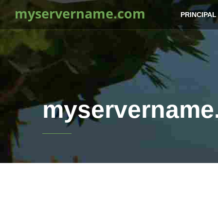
myservername.com
PRINCIPAL
myservername