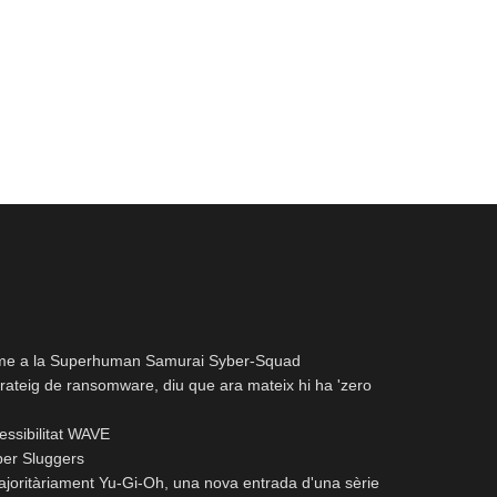
 anime a la Superhuman Samurai Syber-Squad
rateig de ransomware, diu que ara mateix hi ha 'zero
cessibilitat WAVE
per Sluggers
joritàriament Yu-Gi-Oh, una nova entrada d'una sèrie