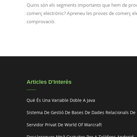
Quins són els segments importants que hem de prov
comerç electrònic? Apreneu les proves de comerç ele
comprovació.
Articles D'Interès
Què És Una Variable Doble A Java
Sistema De Gestió De Bases De Dades Relacionals De
Servidor Privat De World Of Warcraft
Descàrregues Mp3 Gratuïtes Per A Telèfons Android