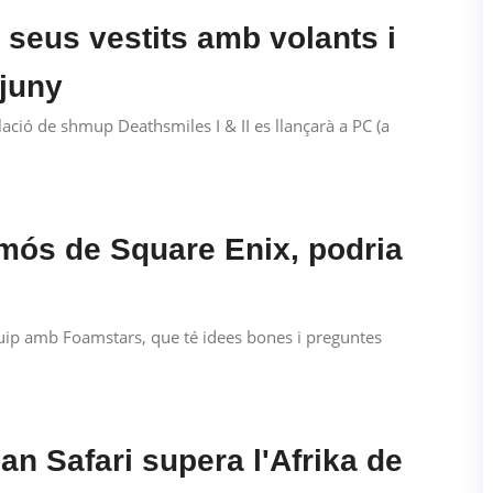
s seus vestits amb volants i
 juny
ació de shmup Deathsmiles I & II es llançarà a PC (a
umós de Square Enix, podria
quip amb Foamstars, que té idees bones i preguntes
an Safari supera l'Afrika de