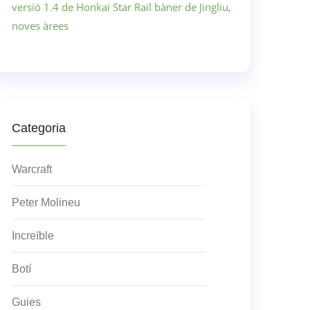
versió 1.4 de Honkai Star Rail bàner de Jingliu,
noves àrees
Categoria
Warcraft
Peter Molineu
Increïble
Botí
Guies