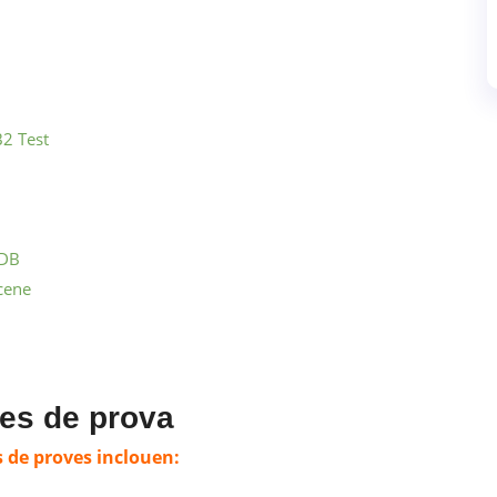
2 Test
iDB
cene
es de prova
s de proves inclouen: