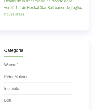
Detalls de la transmissió en directe de la
versió 1.4 de Honkai Star Rail bàner de Jingliu,
noves àrees
Categoria
Warcraft
Peter Molineu
Increïble
Botí