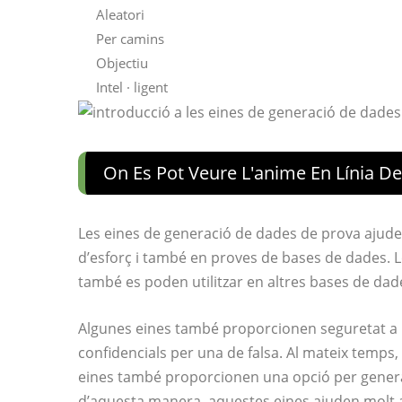
Aleatori
Per camins
Objectiu
Intel · ligent
On Es Pot Veure L'anime En Línia D
Les eines de generació de dades de prova ajude
d’esforç i també en proves de bases de dades. 
també es poden utilitzar en altres bases de dad
Algunes eines també proporcionen seguretat a l
confidencials per una de falsa. Al mateix temps
eines també proporcionen una opció per generar
d’aquesta manera, aquestes eines ajuden molt a