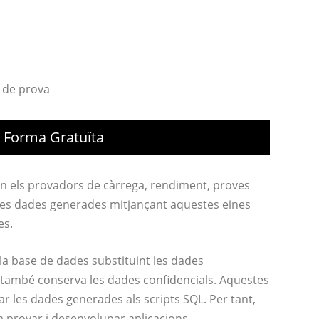
e Forma Gratuïta
n els provadors de càrrega, rendiment, proves
Les dades generades mitjançant aquestes eines
es.
a base de dades substituint les dades
, també conserva les dades confidencials. Aquestes
 les dades generades als scripts SQL. Per tant,
 provar i desenvolupar aplicacions.