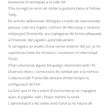
assassinat el tecnòpata a la vida útil
S'ha corregit un error en imitar la guitarra baixa al Yellow
Tulip.
Els articles addicionals obtinguts a través de neuromodes
passius, com ara òrgans i tumors de Necropsy o recanvis
mitjançant Dismantle, ara s’aplegaran de forma adequada
a l’inventari del jugador automàticament.
Si carregueu un estalvi d’una versió anterior del joc, ja no
suprimireu totes les missions i inventaris ni interrompé
l’HUD.
S'han solucionat alguns bloqueigs relacionats amb l'AI.
Diversos retocs i correccions de combat per a la mímica.
L’obertura del TranScribe deixarà d’interrompre la
configuració de FoV.
La llum que hi ha a sobre d’una torreta ja no s’apagarà
quan el jugador salti i llisqui mentre la sosté.
L'aproximació a les zones amb Coral ja no hauria de