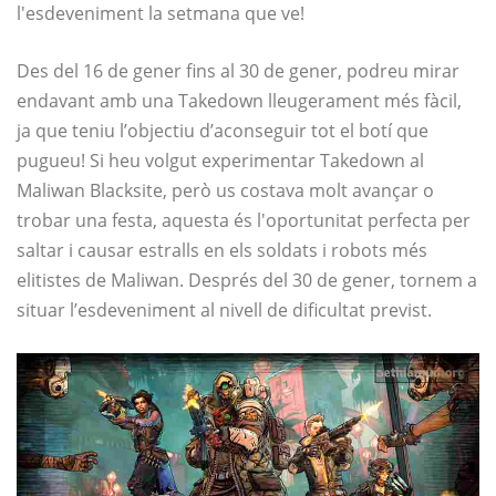
l'esdeveniment la setmana que ve!
Des del 16 de gener fins al 30 de gener, podreu mirar
endavant amb una Takedown lleugerament més fàcil,
ja que teniu l’objectiu d’aconseguir tot el botí que
pugueu! Si heu volgut experimentar Takedown al
Maliwan Blacksite, però us costava molt avançar o
trobar una festa, aquesta és l'oportunitat perfecta per
saltar i causar estralls en els soldats i robots més
elitistes de Maliwan. Després del 30 de gener, tornem a
situar l’esdeveniment al nivell de dificultat previst.