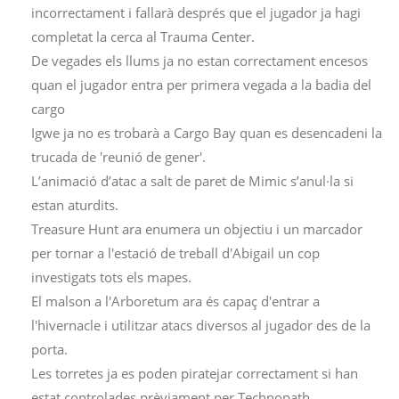
incorrectament i fallarà després que el jugador ja hagi
completat la cerca al Trauma Center.
De vegades els llums ja no estan correctament encesos
quan el jugador entra per primera vegada a la badia del
cargo
Igwe ja no es trobarà a Cargo Bay quan es desencadeni la
trucada de 'reunió de gener'.
L’animació d’atac a salt de paret de Mimic s’anul·la si
estan aturdits.
Treasure Hunt ara enumera un objectiu i un marcador
per tornar a l'estació de treball d'Abigail un cop
investigats tots els mapes.
El malson a l'Arboretum ara és capaç d'entrar a
l'hivernacle i utilitzar atacs diversos al jugador des de la
porta.
Les torretes ja es poden piratejar correctament si han
estat controlades prèviament per Technopath.