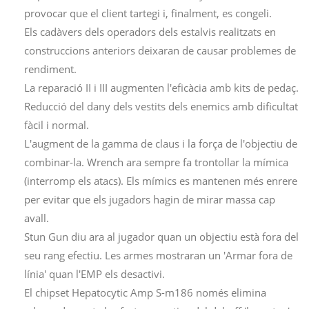
provocar que el client tartegi i, finalment, es congeli.
Els cadàvers dels operadors dels estalvis realitzats en
construccions anteriors deixaran de causar problemes de
rendiment.
La reparació II i III augmenten l'eficàcia amb kits de pedaç.
Reducció del dany dels vestits dels enemics amb dificultat
fàcil i normal.
L'augment de la gamma de claus i la força de l'objectiu de
combinar-la. Wrench ara sempre fa trontollar la mímica
(interromp els atacs). Els mímics es mantenen més enrere
per evitar que els jugadors hagin de mirar massa cap
avall.
Stun Gun diu ara al jugador quan un objectiu està fora del
seu rang efectiu. Les armes mostraran un 'Armar fora de
línia' quan l'EMP els desactivi.
El chipset Hepatocytic Amp S-m186 només elimina