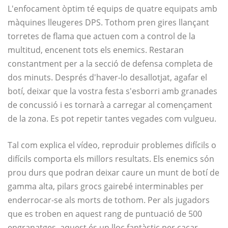
L'enfocament òptim té equips de quatre equipats amb
màquines lleugeres DPS. Tothom pren gires llançant
torretes de flama que actuen com a control de la
multitud, encenent tots els enemics. Restaran
constantment per a la secció de defensa completa de
dos minuts. Després d'haver-lo desallotjat, agafar el
botí, deixar que la vostra festa s'esborri amb granades
de concussió i es tornarà a carregar al començament
de la zona. Es pot repetir tantes vegades com vulgueu.
Tal com explica el vídeo, reproduir problemes difícils o
difícils comporta els millors resultats. Els enemics són
prou durs que podran deixar caure un munt de botí de
gamma alta, pilars grocs gairebé interminables per
enderrocar-se als morts de tothom. Per als jugadors
que es troben en aquest rang de puntuació de 500
engranatges, aquest és un lloc fantàstic per caçar