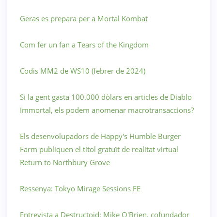
Geras es prepara per a Mortal Kombat
Com fer un fan a Tears of the Kingdom
Codis MM2 de WS10 (febrer de 2024)
Si la gent gasta 100.000 dòlars en articles de Diablo
Immortal, els podem anomenar macrotransaccions?
Els desenvolupadors de Happy's Humble Burger
Farm publiquen el títol gratuït de realitat virtual
Return to Northbury Grove
Ressenya: Tokyo Mirage Sessions FE
Entrevista a Destructoid: Mike O'Brien, cofundador