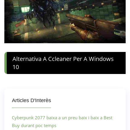
Alternativa A Ccleaner Per A Windows
10
Articles D'Interès
Cyberpunk 2077 baixa a un preu baix i baix a Best
Buy durant poc temps