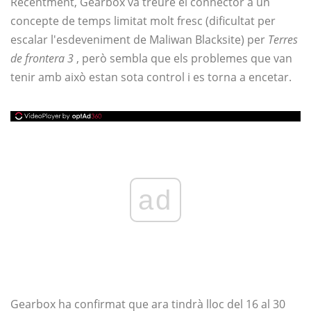
Recentment, Gearbox va treure el connector a un
concepte de temps limitat molt fresc (dificultat per
escalar l'esdeveniment de Maliwan Blacksite) per
Terres
de frontera 3
, però sembla que els problemes que van
tenir amb això estan sota control i es torna a encetar.
ad
Gearbox ha confirmat que ara tindrà lloc del 16 al 30