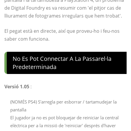
pantalla i la tartamudesa a PlayStation 4, un problema
de Digital Foundry es va resumir com 'el pitjor cas de
lliurament de fotogrames irregulars que hem trobat'.
El pegat està en directe, així que proveu-ho i feu-nos
saber com funciona.
No Es Pot Connectar A La Passarel·la
Predeterminada
Versió 1.05
:
(NOMÉS PS4) S'arregla per esborrar / tartamudejar la
pantalla
El jugador ja no es pot bloquejar de reiniciar la central
elèctrica per a la missió de 'reiniciar' després d'haver