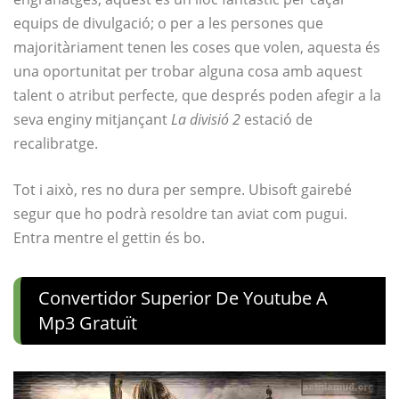
equips de divulgació; o per a les persones que
majoritàriament tenen les coses que volen, aquesta és
una oportunitat per trobar alguna cosa amb aquest
talent o atribut perfecte, que després poden afegir a la
seva enginy mitjançant
La divisió 2
estació de
recalibratge.
Tot i això, res no dura per sempre. Ubisoft gairebé
segur que ho podrà resoldre tan aviat com pugui.
Entra mentre el gettin és bo.
Convertidor Superior De Youtube A
Mp3 Gratuït