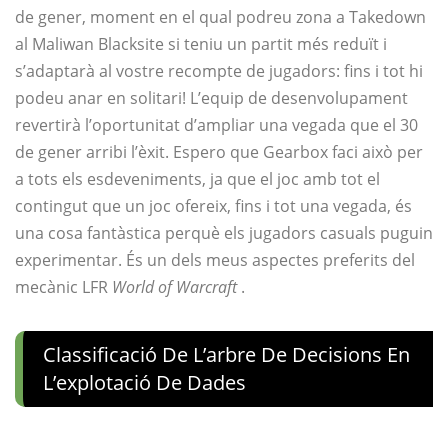
de gener, moment en el qual podreu zona a Takedown
al Maliwan Blacksite si teniu un partit més reduït i
s’adaptarà al vostre recompte de jugadors: fins i tot hi
podeu anar en solitari! L’equip de desenvolupament
revertirà l’oportunitat d’ampliar una vegada que el 30
de gener arribi l’èxit. Espero que Gearbox faci això per
a tots els esdeveniments, ja que el joc amb tot el
contingut que un joc ofereix, fins i tot una vegada, és
una cosa fantàstica perquè els jugadors casuals puguin
experimentar. És un dels meus aspectes preferits del
mecànic LFR
World of Warcraft
.
Classificació De L’arbre De Decisions En
L’explotació De Dades