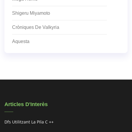
Shigeru Miyamoto
Cròniques De Valkyria
Aquesta
Articles D'Interès
Dfs Utilitzant La Pila C ++