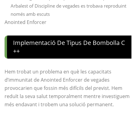
Arbalest of Discipline de vegades es trobava reproduint
només amb escuts
Anointed Enforcer
Implementació De Tipus De Bombolla C
++
Hem trobat un problema en què les capacitats
d’immunitat de Anointed Enforcer de vegades
provocarien que fossin més difícils del previst. Hem
reduït la seva salut temporalment mentre investiguem
més endavant i trobem una solució permanent.