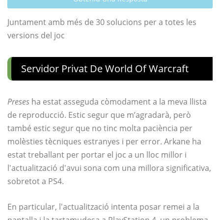
Juntament amb més de 30 solucions per a totes les
versions del joc
Servidor Privat De World Of Warcraft
Preses
ha estat asseguda còmodament a la meva llista
de reproducció. Estic segur que m’agradarà, però
també estic segur que no tinc molta paciència per
molèsties tècniques estranyes i per error. Arkane ha
estat treballant per portar el joc a un lloc millor i
l'actualització d'avui sona com una millora significativa,
sobretot a PS4.
En particular, l'actualització intenta posar remei a la