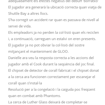
adequadament els efectes negatius del debuff 'borratxo'
El jugador ara generarà la ubicació correcta quan viatja de
Shuttle Bay a altres llocs.
S'ha corregit un accident rar quan es passava de nivell al
servei de vida.
Els empleadors ja no perden la col·lisió quan els reciclen
i, a continuació, carreguen un estalvi on eren presents.
El jugador ja no pot obviar la col·lisió del sostre
mitjançant el manteniment de GLOO.
Danielle ara veu la resposta correcta a les accions del
jugador amb el Cook durant la seqüència del joc final.
El chipset de detector de corall fabricat i el chipset donat
a la cerca ara funcionen correctament per escanejar el
corall quan s’instal·la
Resolució per a la congelació i la caiguda poc freqüent
quan en combat amb Phantoms.
La cerca de Luther Glass deixarà de completar-se