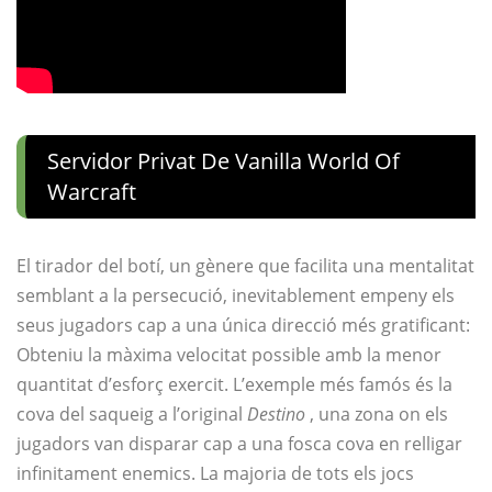
Servidor Privat De Vanilla World Of
Warcraft
El tirador del botí, un gènere que facilita una mentalitat
semblant a la persecució, inevitablement empeny els
seus jugadors cap a una única direcció més gratificant:
Obteniu la màxima velocitat possible amb la menor
quantitat d’esforç exercit. L’exemple més famós és la
cova del saqueig a l’original
Destino
, una zona on els
jugadors van disparar cap a una fosca cova en relligar
infinitament enemics. La majoria de tots els jocs