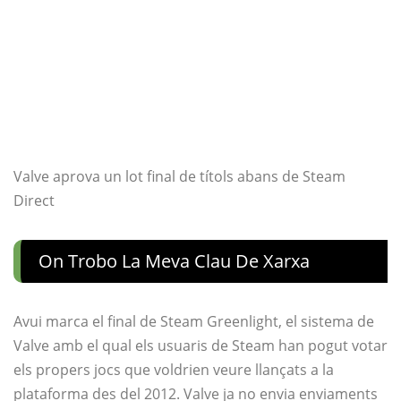
Valve aprova un lot final de títols abans de Steam
Direct
On Trobo La Meva Clau De Xarxa
Avui marca el final de Steam Greenlight, el sistema de
Valve amb el qual els usuaris de Steam han pogut votar
els propers jocs que voldrien veure llançats a la
plataforma des del 2012. Valve ja no envia enviaments