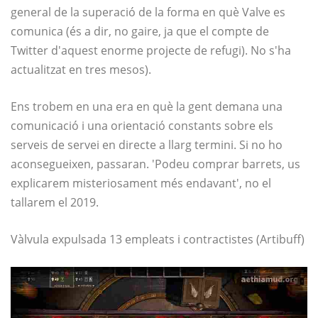
general de la superació de la forma en què Valve es
comunica (és a dir, no gaire, ja que el compte de
Twitter d'aquest enorme projecte de refugi). No s'ha
actualitzat en tres mesos).
Ens trobem en una era en què la gent demana una
comunicació i una orientació constants sobre els
serveis de servei en directe a llarg termini. Si no ho
aconsegueixen, passaran. 'Podeu comprar barrets, us
explicarem misteriosament més endavant', no el
tallarem el 2019.
Vàlvula expulsada 13 empleats i contractistes (Artibuff)