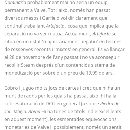
Dominaria
probablement mai no seria un equip
permanent a Valve. Tot i això, només han passat
diversos mesos i Garfield vol dir clarament que
continuï treballant
Artefacte
, cosa que implica que la
separació no va ser mútua. Actualment,
Artefacte
se
situa en un estat 'majoritàriament negatiu' en termes
de ressenyes recents i 'mixtes' en general. Es va llançar
el 28 de novembre de l'any passat i no va aconseguir
recollir Steam després d'un contenciós sistema de
monetització per sobre d'un preu de 19,99 dòlars.
Cobro i juguo molts jocs de cartes i crec que hi ha un
munt de raons per les quals ha passat això: hi ha la
sobresaturació de DCG en general (a sobre
Piedra de
sol
i
Màgia: Arena
Hi ha tones de títols indie excel·lents
en aquest moment), les esmentades equivocacions
monetàries de Valve i, possiblement, només un sentit