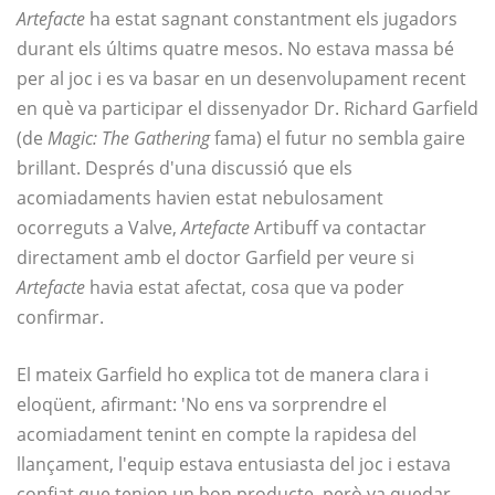
Artefacte
ha estat sagnant constantment els jugadors
durant els últims quatre mesos. No estava massa bé
per al joc i es va basar en un desenvolupament recent
en què va participar el dissenyador Dr. Richard Garfield
(de
Magic: The Gathering
fama) el futur no sembla gaire
brillant. Després d'una discussió que els
acomiadaments havien estat nebulosament
ocorreguts a Valve,
Artefacte
Artibuff va contactar
directament amb el doctor Garfield per veure si
Artefacte
havia estat afectat, cosa que va poder
confirmar.
El mateix Garfield ho explica tot de manera clara i
eloqüent, afirmant: 'No ens va sorprendre el
acomiadament tenint en compte la rapidesa del
llançament, l'equip estava entusiasta del joc i estava
confiat que tenien un bon producte, però va quedar