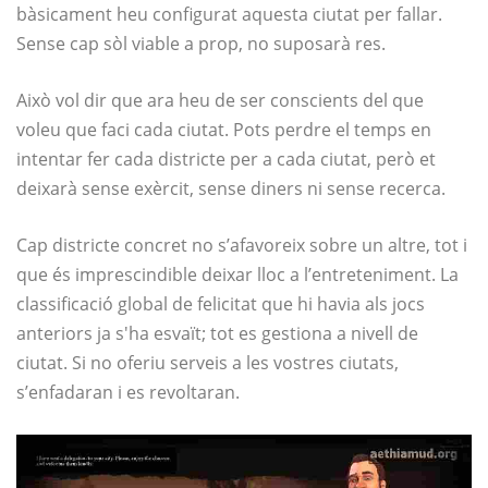
bàsicament heu configurat aquesta ciutat per fallar.
Sense cap sòl viable a prop, no suposarà res.
Això vol dir que ara heu de ser conscients del que
voleu que faci cada ciutat. Pots perdre el temps en
intentar fer cada districte per a cada ciutat, però et
deixarà sense exèrcit, sense diners ni sense recerca.
Cap districte concret no s’afavoreix sobre un altre, tot i
que és imprescindible deixar lloc a l’entreteniment. La
classificació global de felicitat que hi havia als jocs
anteriors ja s'ha esvaït; tot es gestiona a nivell de
ciutat. Si no oferiu serveis a les vostres ciutats,
s’enfadaran i es revoltaran.