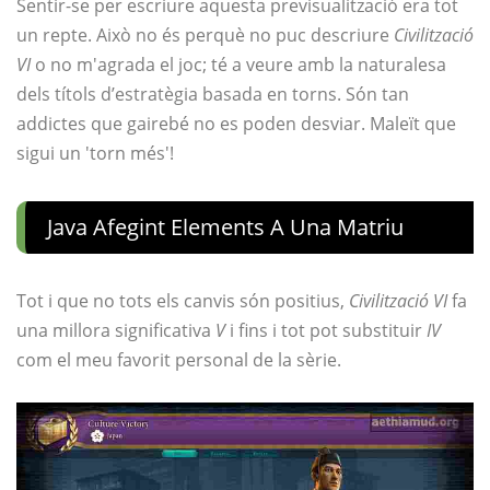
Sentir-se per escriure aquesta previsualització era tot
un repte. Això no és perquè no puc descriure
Civilització
VI
o no m'agrada el joc; té a veure amb la naturalesa
dels títols d’estratègia basada en torns. Són tan
addictes que gairebé no es poden desviar. Maleït que
sigui un 'torn més'!
Java Afegint Elements A Una Matriu
Tot i que no tots els canvis són positius,
Civilització VI
fa
una millora significativa
V
i fins i tot pot substituir
IV
com el meu favorit personal de la sèrie.