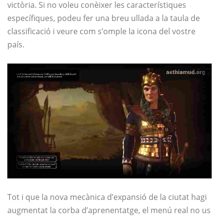
victòria. Si no voleu conèixer les característiques
específiques, podeu fer una breu ullada a la taula de
classificació i veure com s’omple la icona del vostre
país.
Tot i que la nova mecànica d’expansió de la ciutat hagi
augmentat la corba d’aprenentatge, el menú real no us