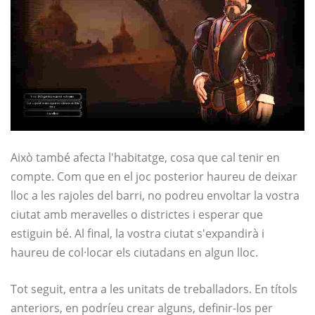
Això també afecta l'habitatge, cosa que cal tenir en
compte. Com que en el joc posterior haureu de deixar
lloc a les rajoles del barri, no podreu envoltar la vostra
ciutat amb meravelles o districtes i esperar que
estiguin bé. Al final, la vostra ciutat s'expandirà i
haureu de col·locar els ciutadans en algun lloc.
Tot seguit, entra a les unitats de treballadors. En títols
anteriors, en podríeu crear alguns, definir-los per