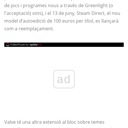
de jocs i programes nous a través de Greenlight (o
l'acceptació) vots), i el 13 de juny, Steam Direct, el nou
model d’autoedició de 100 euros per títol, es llançarà
com a reemplaçament.
ad
Valve té una altra extensió al bloc sobre temes