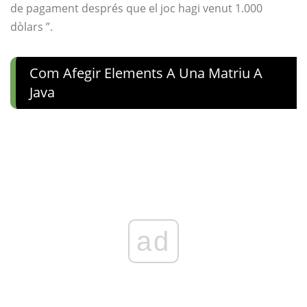
de pagament després que el joc hagi venut 1.000
dòlars ”.
Com Afegir Elements A Una Matriu A
Java
ad