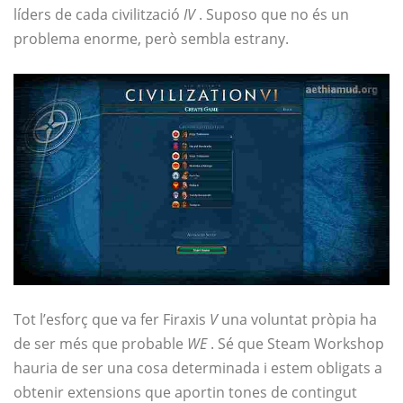
líders de cada civilització
IV
. Suposo que no és un
problema enorme, però sembla estrany.
Tot l’esforç que va fer Firaxis
V
una voluntat pròpia ha
de ser més que probable
WE
. Sé que Steam Workshop
hauria de ser una cosa determinada i estem obligats a
obtenir extensions que aportin tones de contingut