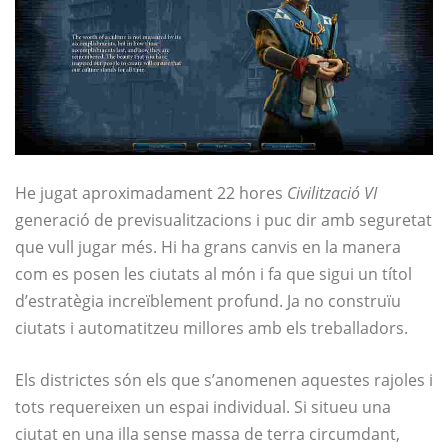
He jugat aproximadament 22 hores
Civilització VI
generació de previsualitzacions i puc dir amb seguretat
que vull jugar més. Hi ha grans canvis en la manera
com es posen les ciutats al món i fa que sigui un títol
d’estratègia increïblement profund. Ja no construïu
ciutats i automatitzeu millores amb els treballadors.
Els districtes són els que s’anomenen aquestes rajoles i
tots requereixen un espai individual. Si situeu una
ciutat en una illa sense massa de terra circumdant,