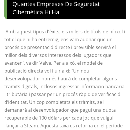
Quantes Empreses De Seguretat
Cibernètica Hi Ha
'Amb aquest tipus d'èxits, els milers de títols de nínxol i
tot el que hi ha entremig, ens vam adonar que un
procés de presentació directe i previsible servirà el
millor dels diversos interessos dels jugadors que
avancen', va dir Valve. Per a això, el model de
publicació directa vol fluir així: “Un nou
desenvolupador només haurà de completar alguns
tràmits digitals, inclosos ingressar informació bancària
i tributària i passar per un procés ràpid de verificació
d’identitat. Un cop completats els tràmits, se li
demanarà al desenvolupador que pagui una quota
recuperable de 100 dòlars per cada joc que vulgui
llançar a Steam. Aquesta taxa es retorna en el període