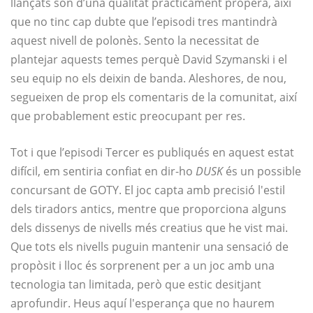
llançats són d’una qualitat pràcticament propera, així
que no tinc cap dubte que l’episodi tres mantindrà
aquest nivell de polonès. Sento la necessitat de
plantejar aquests temes perquè David Szymanski i el
seu equip no els deixin de banda. Aleshores, de nou,
segueixen de prop els comentaris de la comunitat, així
que probablement estic preocupant per res.
Tot i que l’episodi Tercer es publiqués en aquest estat
difícil, em sentiria confiat en dir-ho
DUSK
és un possible
concursant de GOTY. El joc capta amb precisió l'estil
dels tiradors antics, mentre que proporciona alguns
dels dissenys de nivells més creatius que he vist mai.
Que tots els nivells puguin mantenir una sensació de
propòsit i lloc és sorprenent per a un joc amb una
tecnologia tan limitada, però que estic desitjant
aprofundir. Heus aquí l'esperança que no haurem