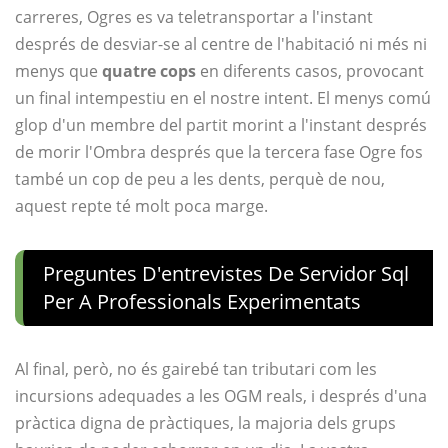
carreres, Ogres es va teletransportar a l'instant
després de desviar-se al centre de l'habitació ni més ni
menys que
quatre cops
en diferents casos, provocant
un final intempestiu en el nostre intent. El menys comú
glop d'un membre del partit morint a l'instant després
de morir l'Ombra després que la tercera fase Ogre fos
també un cop de peu a les dents, perquè de nou,
aquest repte té molt poca marge.
Preguntes D'entrevistes De Servidor Sql
Per A Professionals Experimentats
Al final, però, no és gairebé tan tributari com les
incursions adequades a les OGM reals, i després d'una
pràctica digna de pràctiques, la majoria dels grups