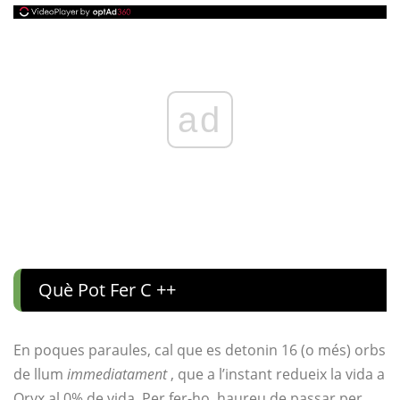
ad
Què Pot Fer C ++
En poques paraules, cal que es detonin 16 (o més) orbs
de llum
immediatament
, que a l’instant redueix la vida a
Oryx al 0% de vida. Per fer-ho, haureu de passar per