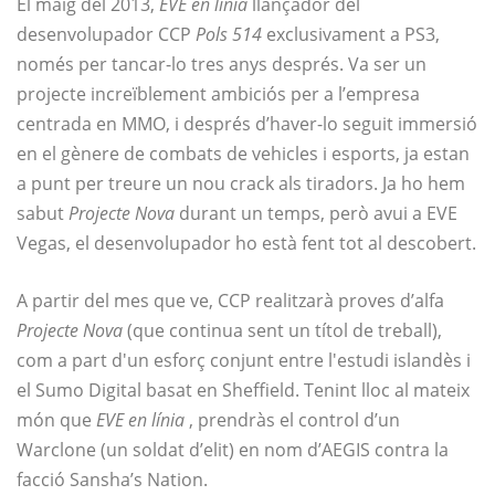
El maig del 2013,
EVE en línia
llançador del
desenvolupador CCP
Pols 514
exclusivament a PS3,
només per tancar-lo tres anys després. Va ser un
projecte increïblement ambiciós per a l’empresa
centrada en MMO, i després d’haver-lo seguit immersió
en el gènere de combats de vehicles i esports, ja estan
a punt per treure un nou crack als tiradors. Ja ho hem
sabut
Projecte Nova
durant un temps, però avui a EVE
Vegas, el desenvolupador ho està fent tot al descobert.
A partir del mes que ve, CCP realitzarà proves d’alfa
Projecte Nova
(que continua sent un títol de treball),
com a part d'un esforç conjunt entre l'estudi islandès i
el Sumo Digital basat en Sheffield. Tenint lloc al mateix
món que
EVE en línia
, prendràs el control d’un
Warclone (un soldat d’elit) en nom d’AEGIS contra la
facció Sansha’s Nation.