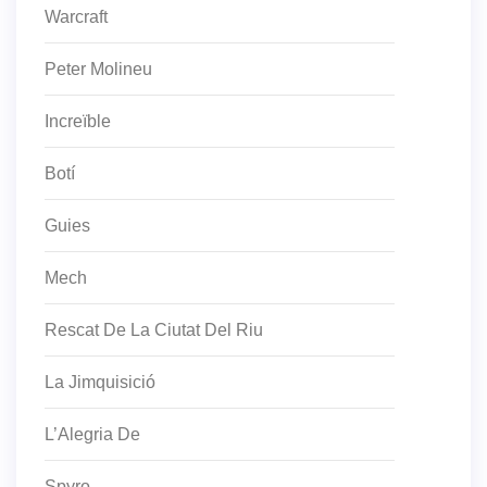
Warcraft
Peter Molineu
Increïble
Botí
Guies
Mech
Rescat De La Ciutat Del Riu
La Jimquisició
L’Alegria De
Spyro