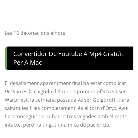
Les 16 detonacions alhora
Convertidor De Youtube A Mp4 Gratuït
Per A Mac
El desafiament aparentment final ha estat complicat
Destino
és la caiguda del rei. La primera oferta va ser
Warpriest, la setmana passada va ser Golgoroth, i ara,
saltant les filles completament, és el torn d'Oryx. Avui
he aconseguit derrubar-lo tres vegades amb el repte
intacte, però ha tingut una mica de paciència.