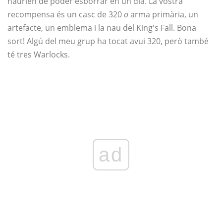
haurien de poder esborrar en un dia. La vostra
recompensa és un casc de 320
o
arma primària, un
artefacte, un emblema i la nau del King's Fall. Bona
sort! Algú del meu grup ha tocat avui 320, però també
té tres Warlocks.
ad