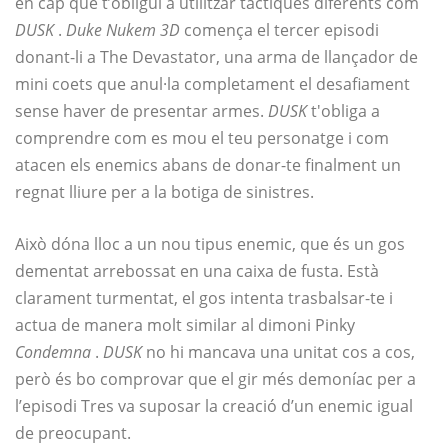
en cap que t’obligui a utilitzar tàctiques diferents com
DUSK
.
Duke Nukem 3D
comença el tercer episodi
donant-li a The Devastator, una arma de llançador de
mini coets que anul·la completament el desafiament
sense haver de presentar armes.
DUSK
t'obliga a
comprendre com es mou el teu personatge i com
atacen els enemics abans de donar-te finalment un
regnat lliure per a la botiga de sinistres.
Això dóna lloc a un nou tipus enemic, que és un gos
dementat arrebossat en una caixa de fusta. Està
clarament turmentat, el gos intenta trasbalsar-te i
actua de manera molt similar al dimoni Pinky
Condemna
.
DUSK
no hi mancava una unitat cos a cos,
però és bo comprovar que el gir més demoníac per a
l’episodi Tres va suposar la creació d’un enemic igual
de preocupant.