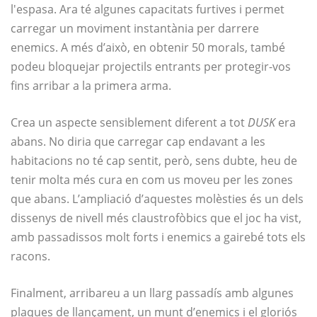
l'espasa. Ara té algunes capacitats furtives i permet
carregar un moviment instantània per darrere
enemics. A més d’això, en obtenir 50 morals, també
podeu bloquejar projectils entrants per protegir-vos
fins arribar a la primera arma.
Crea un aspecte sensiblement diferent a tot
DUSK
era
abans. No diria que carregar cap endavant a les
habitacions no té cap sentit, però, sens dubte, heu de
tenir molta més cura en com us moveu per les zones
que abans. L’ampliació d’aquestes molèsties és un dels
dissenys de nivell més claustrofòbics que el joc ha vist,
amb passadissos molt forts i enemics a gairebé tots els
racons.
Finalment, arribareu a un llarg passadís amb algunes
plaques de llançament, un munt d’enemics i el gloriós