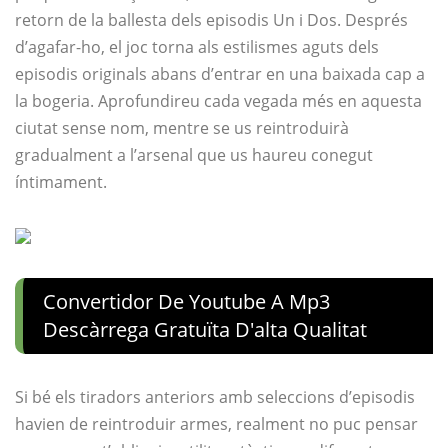
retorn de la ballesta dels episodis Un i Dos. Després
d’agafar-ho, el joc torna als estilismes aguts dels
episodis originals abans d’entrar en una baixada cap a
la bogeria. Aprofundireu cada vegada més en aquesta
ciutat sense nom, mentre se us reintroduirà
gradualment a l’arsenal que us haureu conegut
íntimament.
Convertidor De Youtube A Mp3
Descàrrega Gratuïta D'alta Qualitat
Si bé els tiradors anteriors amb seleccions d’episodis
havien de reintroduir armes, realment no puc pensar