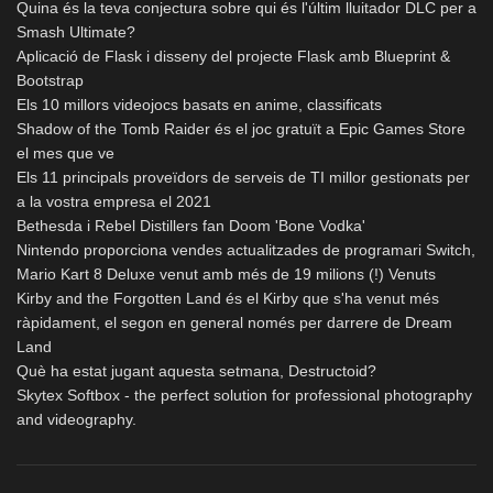
Quina és la teva conjectura sobre qui és l'últim lluitador DLC per a
Smash Ultimate?
Aplicació de Flask i disseny del projecte Flask amb Blueprint &
Bootstrap
Els 10 millors videojocs basats en anime, classificats
Shadow of the Tomb Raider és el joc gratuït a Epic Games Store
el mes que ve
Els 11 principals proveïdors de serveis de TI millor gestionats per
a la vostra empresa el 2021
Bethesda i Rebel Distillers fan Doom 'Bone Vodka'
Nintendo proporciona vendes actualitzades de programari Switch,
Mario Kart 8 Deluxe venut amb més de 19 milions (!) Venuts
Kirby and the Forgotten Land és el Kirby que s'ha venut més
ràpidament, el segon en general només per darrere de Dream
Land
Què ha estat jugant aquesta setmana, Destructoid?
Skytex Softbox - the perfect solution for professional photography
and videography.