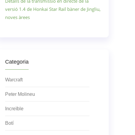
Detalls de la transmissió en directe de la
versió 1.4 de Honkai Star Rail bàner de Jingliu,
noves àrees
Categoria
Warcraft
Peter Molineu
Increïble
Botí