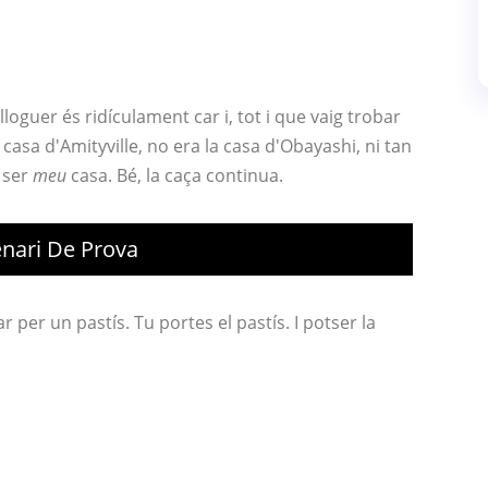
lloguer és ridículament car i, tot i que vaig trobar
casa d'Amityville, no era la casa d'Obayashi, ni tan
a ser
meu
casa. Bé, la caça continua.
enari De Prova
per un pastís. Tu portes el pastís. I potser la