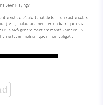
cha Been Playing?
entre estic
molt
afortunat de tenir un sostre sobre
at), visc, malauradament, en un barri que es fa
ot i que això generalment em manté vivint en un
 han estat un malson, que m'han obligat a
ad