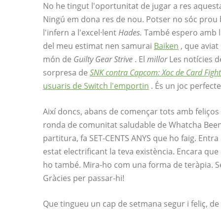
No he tingut l'oportunitat de jugar a res aquest
Ningú em dona res de nou. Potser no sóc prou b
l'infern a l'excel·lent
Hades.
També espero amb la
del meu estimat nen samurai
Baiken
, que aviat
món de
Guilty Gear Strive
. El
millor
Les notícies d
sorpresa de
SNK contra Capcom: Xoc de Card Fight
usuaris de Switch l'emportin
. És un joc perfect
Així doncs, abans de començar tots amb feliços
ronda de comunitat saludable de Whatcha Been 
partitura, fa SET-CENTS ANYS que ho faig. Entra
estat electrificant la teva existència. Encara que
ho també. Mira-ho com una forma de teràpia. Se
Gràcies per passar-hi!
Que tingueu un cap de setmana segur i feliç, de 