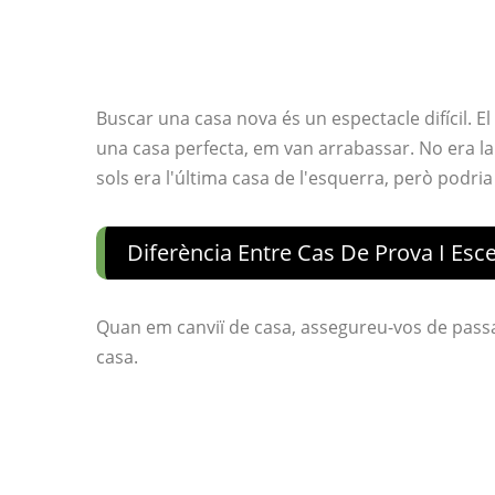
Buscar una casa nova és un espectacle difícil. El 
una casa perfecta, em van arrabassar. No era la 
sols era l'última casa de l'esquerra, però podri
Diferència Entre Cas De Prova I Esc
Quan em canviï de casa, assegureu-vos de passar 
casa.