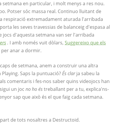
a setmana en particular, i molt menys a res nou.
o. Potser sóc massa real. Continuo lluitant de
 respiració extremadament aturada l'arribada
 porta les seves travessias de balanceig d'espasa al
e jocs d'aquesta setmana van ser l'arribada
ers
.
I amb només vuit dòlars,
Suggereixo que els
e per anar a dormir.
 caps de setmana, anem a construir una altra
Playing. Saps la puntuació?
És clar
ja sabeu la
 als comentaris i fes-nos saber quins videojocs han
 sigui un joc
no ho és
treballant per a tu, explica'ns-
nyor sap que això és el que faig cada setmana.
part de tots nosaltres a Destructoid.