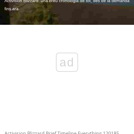
Activision Blizzard: una breu cronologia de tot, des de la demanda
fins ara
ad
Activision Blizzard Brief Timeline Everything 120185