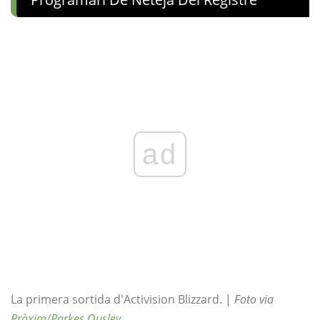
ad
La primera sortida d'Activision Blizzard. |
Foto via
Pròxim/Parkes Ousley
.