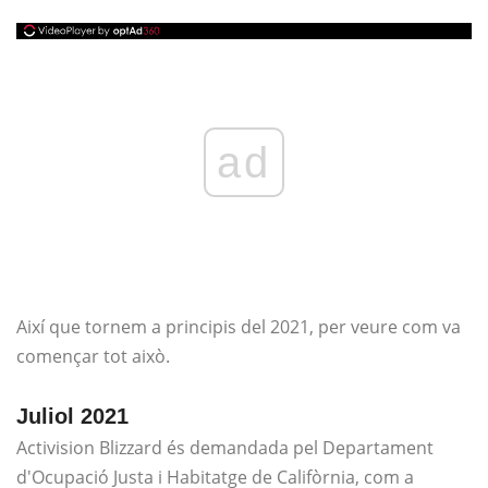
ad
Així que tornem a principis del 2021, per veure com va
començar tot això.
Juliol 2021
Activision Blizzard és demandada pel Departament
d'Ocupació Justa i Habitatge de Califòrnia, com a