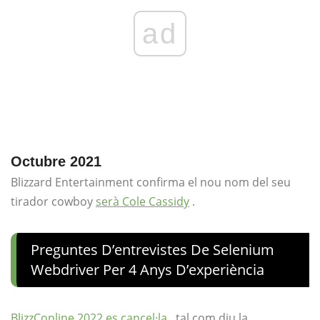
ad
Octubre 2021
Blizzard Entertainment confirma el nou nom del seu
tirador cowboy
serà Cole Cassidy
.
Preguntes D’entrevistes De Selenium
Webdriver Per 4 Anys D’experiència
BlizzConline 2022 es cancel·la
, tal com diu la