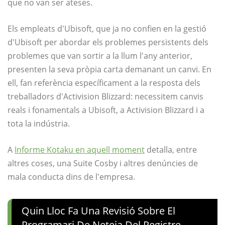
que no van ser ateses.
Els empleats d'Ubisoft, que ja no confien en la gestió
d'Ubisoft per abordar els problemes persistents dels
problemes que van sortir a la llum l'any anterior,
presenten la seva pròpia carta demanant un canvi. En
ell, fan referència específicament a la resposta dels
treballadors d'Activision Blizzard: necessitem canvis
reals i fonamentals a Ubisoft, a Activision Blizzard i a
tota la indústria.
A
Informe Kotaku en aquell moment
detalla, entre
altres coses, una Suite Cosby i altres denúncies de
mala conducta dins de l'empresa.
Quin Lloc Fa Una Revisió Sobre El
Programari De Neteja Del Registre