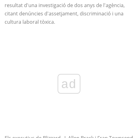
resultat d'una investigació de dos anys de l'agència,
citant denúncies d'assetjament, discriminació i una
cultura laboral tòxica.
ad
Els executius de Blizzard , J. Allen Brack i Fran Townsend