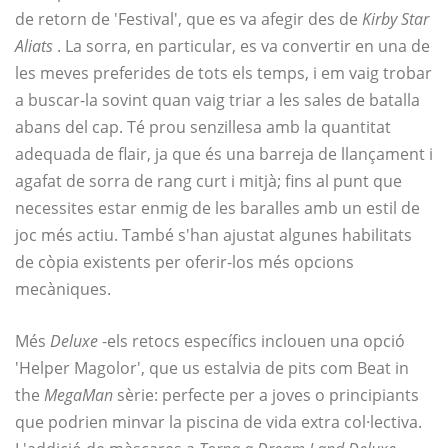
de retorn de 'Festival', que es va afegir des de
Kirby Star
Aliats
. La sorra, en particular, es va convertir en una de
les meves preferides de tots els temps, i em vaig trobar
a buscar-la sovint quan vaig triar a les sales de batalla
abans del cap. Té prou senzillesa amb la quantitat
adequada de flair, ja que és una barreja de llançament i
agafat de sorra de rang curt i mitjà; fins al punt que
necessites estar enmig de les baralles amb un estil de
joc més actiu. També s'han ajustat algunes habilitats
de còpia existents per oferir-los més opcions
mecàniques.
Més
Deluxe
-els retocs específics inclouen una opció
'Helper Magolor', que us estalvia de pits com Beat in
the
MegaMan
sèrie: perfecte per a joves o principiants
que podrien minvar la piscina de vida extra col·lectiva.