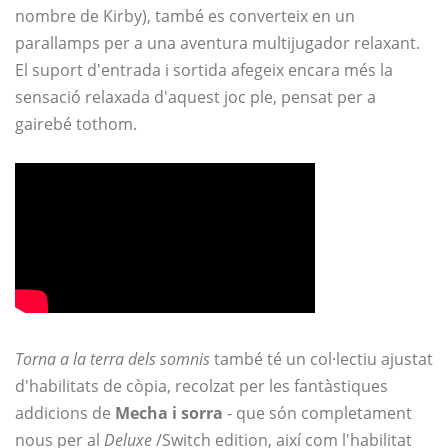
nombre de Kirby), també es converteix en un
parallamps per a una aventura multijugador relaxant.
El suport d'entrada i sortida afegeix encara més la
sensació relaxada d'aquest joc ple, pensat per a
gairebé tothom.
Torna a la terra dels somnis
també té un col·lectiu ajustat
d'habilitats de còpia, recolzat per les fantàstiques
addicions de
Mecha i sorra
- que són completament
nous per al
Deluxe
/Switch edition, així com l'habilitat