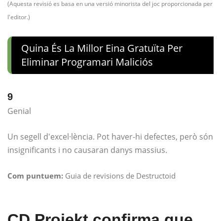
(Aquesta revisió es basa en una versió minorista del joc proporcionada per
l'editor.)
Quina És La Millor Eina Gratuïta Per
Eliminar Programari Maliciós
9
Genial
Un segell d'excel·lència. Pot haver-hi defectes, però són
insignificants i no causaran danys massius.
Com puntuem:
Guia de revisions de Destructoid
CD Projekt confirma que