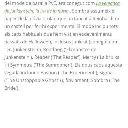
del mode de baralla PvE, ara conegut com
La venjança
de Junkenstein: la ira de la núvia
. Sombra assumeix el
paper de la núvia titular, que ha tancat a Reinhardt en
un castell per fer-hi experiments. El mode inclou tots
els caps habituals que hem vist en esdeveniments
passats de Halloween, inclosos Junkrat (conegut com
'Dr. Junkenstein'), Roadhog ('El monstre de
Junkenstein'), Reaper ('The Reaper'), Mercy ('La bruixa'
), i Symmetra ('The Summoner'). Els nous caps aquesta
vegada inclouen Bastion ('The Experiment'), Sigma
('The Unstoppable Ghost') i, òbviament, Sombra ('The
Bride').