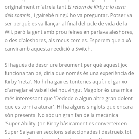
originalment m'atreia tant
El retorn de Kirby a la terra
dels somnis
, i gairebé ningú ho va preguntar. Potser va
ser perquè es va llançar al final del cicle de vida de la
Wii, però la gent amb prou feines en parlava aleshores,
o des d'aleshores, als meus cercles. Esperem que això
canviï amb aquesta reedició a Switch.
Si hagués de descriure breument per què aquest joc
funciona tan bé, diria que només és una experiència de
Kirby 'neta'. No hi ha gaires tonteries aquí, i el ganxo
d'arreglar el vaixell del nouvingut Magolor és una mica
més interessant que 'Dedede o algun altre gran dolent
que es torni a aturar'. Hi ha alguns singlots que encara
són presents. No sóc un gran fan de la mecànica
'Super Ability' (on Kirby bàsicament es converteix en
Super Saiyan en seccions seleccionades i destrueix tot