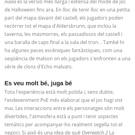
núvia
és la versió més llarga i extensa del mode de joc
de Halloween fins ara. En lloc de tenir lloc en una petita
part del mapa davant del castell, els jugadors poden
recórrer tot el mapa d'Aldersbrunn, que inclou la
taverna, les masmorres, els passadissos del castell i
una baralla de caps final a la sala del tron. . També hi
ha algunes peces escèniques fantàstiques, com una
seqüència de malson on els jugadors s'enfronten a una
sèrie de clons d'Echo malvats.
Es veu molt bé, juga bé
Tota l'experiència està molt polida i, sens dubte,
l'esdeveniment PvE més elaborat que el joc hagi vist
mai. Les interaccions entre els personatges són molt
divertides, l'atmosfera està a punt i tenir aspectes
temàtics per acompanyar-ho realment segella tot el
negoci. Si això és una idea de què
Overwatch 2
La