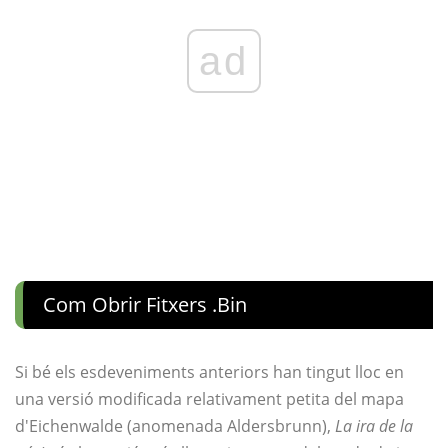
ad
Com Obrir Fitxers .bin
Si bé els esdeveniments anteriors han tingut lloc en
una versió modificada relativament petita del mapa
d'Eichenwalde (anomenada Aldersbrunn),
La ira de la