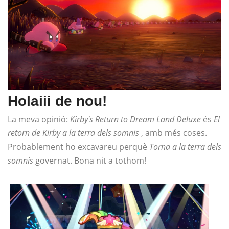
Holaiii de nou!
La meva opinió:
Kirby's Return to Dream Land Deluxe
és
El
retorn de Kirby a la terra dels somnis
, amb més coses.
Probablement ho excavareu perquè
Torna a la terra dels
somnis
governat. Bona nit a tothom!