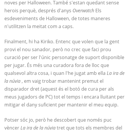
noves per Halloween. També s'estan quedant sense
herois perquè, després d'anys
Overwatch
Els
esdeveniments de Halloween, de totes maneres
n'utilitzen la meitat com a caps.
Finalment, hi ha Kiriko. Entenc que volen que la gent
provi el nou sanador, però no crec que faci prou
curació per ser l'únic personatge de suport disponible
per jugar. És més una curadora fora de lloc que
qualsevol altra cosa, i quan l'he jugat amb ella
La ira de
la núvia
, em vaig trobar mantenint premut el
disparador dret (aquest és el botó de cura per als
meus jugadors de PC) tot el temps i encara lluitant per
mitigar el dany suficient per mantenir el meu equip.
Potser sóc jo, però he descobert que només puc
vèncer
La ira de la núvia
tret que tots els membres del