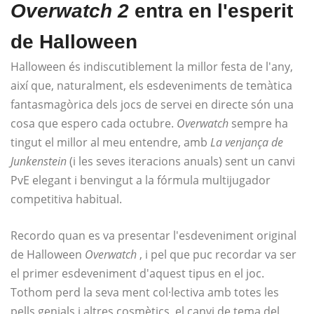
Overwatch
2
entra en l'esperit
de Halloween
Halloween és indiscutiblement la millor festa de l'any,
així que, naturalment, els esdeveniments de temàtica
fantasmagòrica dels jocs de servei en directe són una
cosa que espero cada octubre.
Overwatch
sempre ha
tingut el millor al meu entendre, amb
La venjança de
Junkenstein
(i les seves iteracions anuals) sent un canvi
PvE elegant i benvingut a la fórmula multijugador
competitiva habitual.
Recordo quan es va presentar l'esdeveniment original
de Halloween
Overwatch
, i pel que puc recordar va ser
el primer esdeveniment d'aquest tipus en el joc.
Tothom perd la seva ment col·lectiva amb totes les
pells genials i altres cosmètics, el canvi de tema del