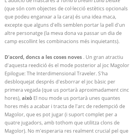
L'addició de màscares a
Torna a Dream Land Deluxe
(que són com objectes de col·lecció estètics opcionals
que podeu enganxar a la cara) és una idea maca,
excepte que alguns d'ells semblen portar la pell d'un
altre personatge (la meva dona va passar un dia de
camp escollint les combinacions més inquietants).
D'acord, doncs a les coses noves
. Un gran atractiu
d'aquesta reedició és el mode posterior al joc Magolor
Epilogue: The Interdimensional Traveler. S'ha
desbloquejat després d'esborrar el joc bàsic per
primera vegada (que us portarà aproximadament cinc
hores),
això
El nou mode us portarà unes quantes
hores més a acabar i tracta de l'arc de redempció de
Magolor, que es pot jugar (i suport complet per a
quatre jugadors, amb tothom que utilitza clons de
Magolor). No m'esperaria res realment crucial pel que