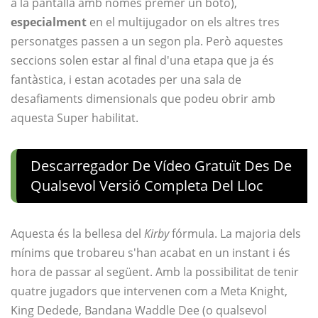
a la pantalla amb només prémer un botó),
especialment
en el multijugador on els altres tres
personatges passen a un segon pla. Però aquestes
seccions solen estar al final d'una etapa que ja és
fantàstica, i estan acotades per una sala de
desafiaments dimensionals que podeu obrir amb
aquesta Super habilitat.
Descarregador De Vídeo Gratuït Des De
Qualsevol Versió Completa Del Lloc
Aquesta és la bellesa del
Kirby
fórmula. La majoria dels
mínims que trobareu s'han acabat en un instant i és
hora de passar al següent. Amb la possibilitat de tenir
quatre jugadors que intervenen com a Meta Knight,
King Dedede, Bandana Waddle Dee (o qualsevol