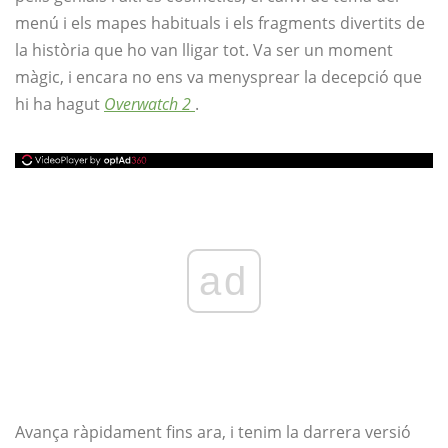
menú i els mapes habituals i els fragments divertits de
la història que ho van lligar tot. Va ser un moment
màgic, i encara no ens va menysprear la decepció que
hi ha hagut
Overwatch 2
.
ad
Avança ràpidament fins ara, i tenim la darrera versió