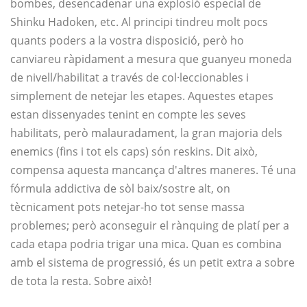
bombes, desencadenar una explosió especial de
Shinku Hadoken, etc. Al principi tindreu molt pocs
quants poders a la vostra disposició, però ho
canviareu ràpidament a mesura que guanyeu moneda
de nivell/habilitat a través de col·leccionables i
simplement de netejar les etapes. Aquestes etapes
estan dissenyades tenint en compte les seves
habilitats, però malauradament, la gran majoria dels
enemics (fins i tot els caps) són reskins. Dit això,
compensa aquesta mancança d'altres maneres. Té una
fórmula addictiva de sòl baix/sostre alt, on
tècnicament pots netejar-ho tot sense massa
problemes; però aconseguir el rànquing de platí per a
cada etapa podria trigar una mica. Quan es combina
amb el sistema de progressió, és un petit extra a sobre
de tota la resta. Sobre això!