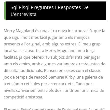
Sql Plsql Preguntes I Respostes De
L'entrevista
Merry Magoland és una altra nova incorporació, que fa
que sigui molt més fàcil jugar amb els minijocs
presents a l'original, amb alguns extres. El meu grup
local va ser absorbit a Merry Magoland amb força
facilitat, ja que ofereix 10 subjocs diferents per jugar
amb els amics, amb algunes variants/extres/ajustos de
dificultat addicionals. Penseu en coses com el clàssic
joc de temps de reacció Samurai Kirby, una galeria de
trets (amb retícules per arrencar), etc. Cada pocs
nivells canviaríem entre els dos i tindríem una mica de
competició amistosa.
El mode 'Extra' també torna de l'original (que és un riff