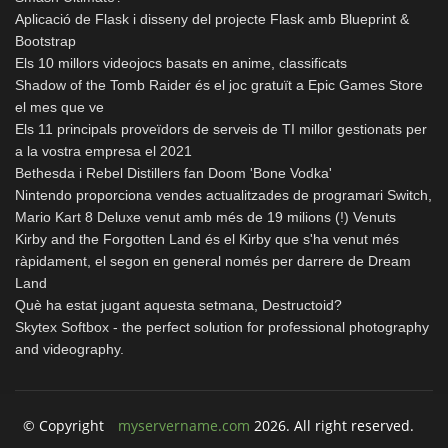
Aplicació de Flask i disseny del projecte Flask amb Blueprint &
Bootstrap
Els 10 millors videojocs basats en anime, classificats
Shadow of the Tomb Raider és el joc gratuït a Epic Games Store
el mes que ve
Els 11 principals proveïdors de serveis de TI millor gestionats per
a la vostra empresa el 2021
Bethesda i Rebel Distillers fan Doom 'Bone Vodka'
Nintendo proporciona vendes actualitzades de programari Switch,
Mario Kart 8 Deluxe venut amb més de 19 milions (!) Venuts
Kirby and the Forgotten Land és el Kirby que s'ha venut més
ràpidament, el segon en general només per darrere de Dream
Land
Què ha estat jugant aquesta setmana, Destructoid?
Skytex Softbox - the perfect solution for professional photography
and videography.
© Copyright
myservername.com
2026. All right reserved.