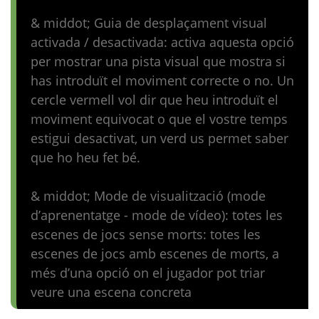
& middot; Guia de desplaçament visual
activada / desactivada: activa aquesta opció
per mostrar una pista visual que mostra si
has introduït el moviment correcte o no. Un
cercle vermell vol dir que heu introduït el
moviment equivocat o que el vostre temps
estigui desactivat, un verd us permet saber
que ho heu fet bé.
& middot; Mode de visualització (mode
d’aprenentatge - mode de vídeo): totes les
escenes de jocs sense morts: totes les
escenes de jocs amb escenes de morts, a
més d’una opció on el jugador pot triar
veure una escena concreta