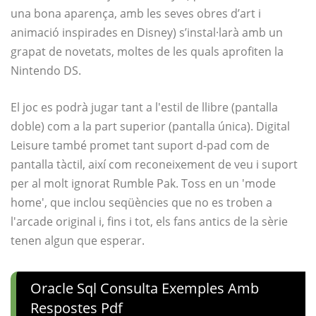
una bona aparença, amb les seves obres d’art i
animació inspirades en Disney) s’instal·larà amb un
grapat de novetats, moltes de les quals aprofiten la
Nintendo DS.
El joc es podrà jugar tant a l'estil de llibre (pantalla
doble) com a la part superior (pantalla única). Digital
Leisure també promet tant suport d-pad com de
pantalla tàctil, així com reconeixement de veu i suport
per al molt ignorat Rumble Pak. Toss en un 'mode
home', que inclou seqüències que no es troben a
l'arcade original i, fins i tot, els fans antics de la sèrie
tenen algun que esperar.
Oracle Sql Consulta Exemples Amb
Respostes Pdf