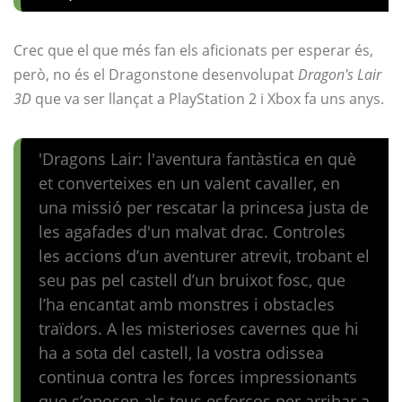
Crec que el que més fan els aficionats per esperar és,
però, no és el Dragonstone desenvolupat
Dragon's Lair
3D
que va ser llançat a PlayStation 2 i Xbox fa uns anys.
'Dragons Lair: l'aventura fantàstica en què
et converteixes en un valent cavaller, en
una missió per rescatar la princesa justa de
les agafades d'un malvat drac. Controles
les accions d’un aventurer atrevit, trobant el
seu pas pel castell d’un bruixot fosc, que
l’ha encantat amb monstres i obstacles
traïdors. A les misterioses cavernes que hi
ha a sota del castell, la vostra odissea
continua contra les forces impressionants
que s’oposen als teus esforços per arribar a