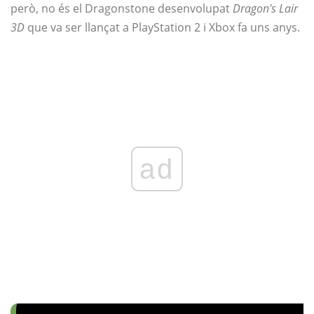
però, no és el Dragonstone desenvolupat
Dragon's Lair
3D
que va ser llançat a PlayStation 2 i Xbox fa uns anys.
ad