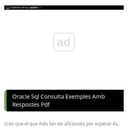
ad
Oracle Sql Consulta Exemples Amb
Respostes Pdf
Crec que el que més fan els aficionats per esperar és,