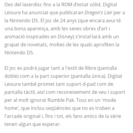
Des del laserdisc fins a la ROM d’estat sòlid, Digital
Leisure ha anunciat que publicaran
Dragon's Lair
per a
la Nintendo DS. El joc de 24 anys (que encara avui té
una bona aparença, amb les seves obres d’art i
animació inspirades en Disney) s’instal·larà amb un
grapat de novetats, moltes de les quals aprofiten la
Nintendo DS.
El joc es podrà jugar tant a l'estil de llibre (pantalla
doble) com a la part superior (pantalla única). Digital
Leisure també promet tant suport d-pad com de
pantalla tàctil, així com reconeixement de veu i suport
per al molt ignorat Rumble Pak. Toss en un 'mode
home', que inclou seqüències que no es troben a
l'arcade original i, fins i tot, els fans antics de la sèrie
tenen algun que esperar.