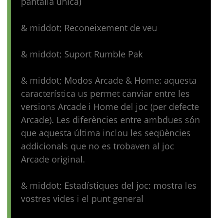
pantalla única)
& middot; Reconeixement de veu
& middot; Suport Rumble Pak
& middot; Modos Arcade & Home: aquesta
característica us permet canviar entre les
versions Arcade i Home del joc (per defecte
Arcade). Les diferències entre ambdues són
que aquesta última inclou les seqüències
addicionals que no es trobaven al joc
Arcade original.
& middot; Estadístiques del joc: mostra les
vostres vides i el punt general