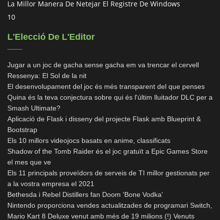
La Millor Manera De Netejar El Registre De Windows
10
L'Elecció De L'Editor
Jugar a un joc de gacha sense gacha em va trencar el cervell
Ressenya: El Sol de la nit
El desenvolupament del joc és més transparent del que penses
Quina és la teva conjectura sobre qui és l'últim lluitador DLC per a
Smash Ultimate?
Aplicació de Flask i disseny del projecte Flask amb Blueprint &
Bootstrap
Els 10 millors videojocs basats en anime, classificats
Shadow of the Tomb Raider és el joc gratuït a Epic Games Store
el mes que ve
Els 11 principals proveïdors de serveis de TI millor gestionats per
a la vostra empresa el 2021
Bethesda i Rebel Distillers fan Doom 'Bone Vodka'
Nintendo proporciona vendes actualitzades de programari Switch,
Mario Kart 8 Deluxe venut amb més de 19 milions (!) Venuts