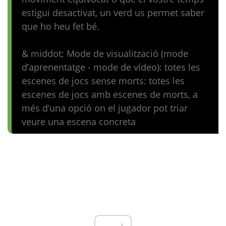
estigui desactivat, un verd us permet saber
que ho heu fet bé.
& middot; Mode de visualització (mode
d’aprenentatge - mode de vídeo): totes les
escenes de jocs sense morts: totes les
escenes de jocs amb escenes de morts, a
més d’una opció on el jugador pot triar
veure una escena concreta