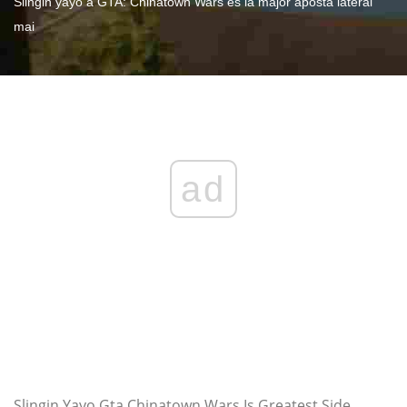
Slingin yayo a GTA: Chinatown Wars és la major aposta lateral
mai
ad
Slingin Yayo Gta Chinatown Wars Is Greatest Side