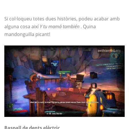
Si col·loqueu totes dues històries, podeu acabar amb
alguna cosa així
Y tu mamá también
. Quina
mandonguilla picant!
Raspall de dents elèctric