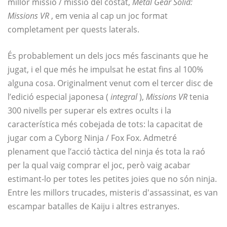
millor missió / missió del costat,
Metal Gear Solid:
Missions VR
, em venia al cap un joc format
completament per quests laterals.
És probablement un dels jocs més fascinants que he
jugat, i el que més he impulsat he estat fins al 100%
alguna cosa. Originalment venut com el tercer disc de
l’edició especial japonesa (
integral
),
Missions VR
tenia
300 nivells per superar els extres ocults i la
característica més cobejada de tots: la capacitat de
jugar com a Cyborg Ninja / Fox Fox. Admetré
plenament que l’acció tàctica del ninja és tota la raó
per la qual vaig comprar el joc, però vaig acabar
estimant-lo per totes les petites joies que no són ninja.
Entre les millors trucades, misteris d'assassinat, es van
escampar batalles de Kaiju i altres estranyes.