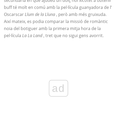
secundària en què ajudeu un dolç noi xicotet a obtenir
buff té molt en comú amb la pel·lícula guanyadora de l’
Oscarscar
Llum de la Lluna
, però amb més gruixuda.
Així mateix, es podia comparar la missió de romàntic
noia del botiguer amb la primera mitja hora de la
pel·lícula
La La Land
, tret que no sigui gens avorrit.
ad