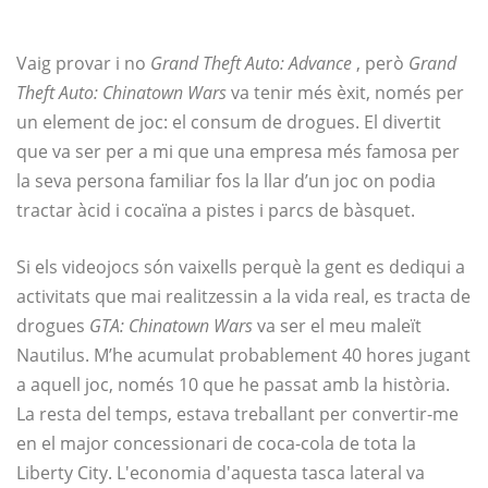
Vaig provar i no
Grand Theft Auto: Advance
, però
Grand
Theft Auto: Chinatown Wars
va tenir més èxit, només per
un element de joc: el consum de drogues. El divertit
que va ser per a mi que una empresa més famosa per
la seva persona familiar fos la llar d’un joc on podia
tractar àcid i cocaïna a pistes i parcs de bàsquet.
Si els videojocs són vaixells perquè la gent es dediqui a
activitats que mai realitzessin a la vida real, es tracta de
drogues
GTA: Chinatown Wars
va ser el meu maleït
Nautilus. M’he acumulat probablement 40 hores jugant
a aquell joc, només 10 que he passat amb la història.
La resta del temps, estava treballant per convertir-me
en el major concessionari de coca-cola de tota la
Liberty City. L'economia d'aquesta tasca lateral va