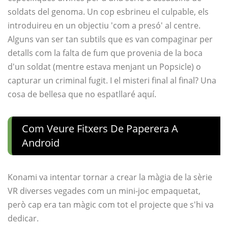
soldats del genoma. Un cop esbrineu el culpable, els
introduireu en un objectiu 'com a presó' al centre.
Alguns van ser tan subtils que es van compaginar per
detalls com la falta de fum que provenia de la boca
d'un soldat (mentre estava menjant un Popsicle) o
capturar un criminal fugit. I el misteri final al final? Una
cosa de bellesa que no espatllaré aquí.
Com Veure Fitxers De Paperera A
Android
Konami va intentar tornar a crear la màgia de la sèrie
VR diverses vegades com un mini-joc empaquetat,
però cap era tan màgic com tot el projecte que s'hi va
dedicar.