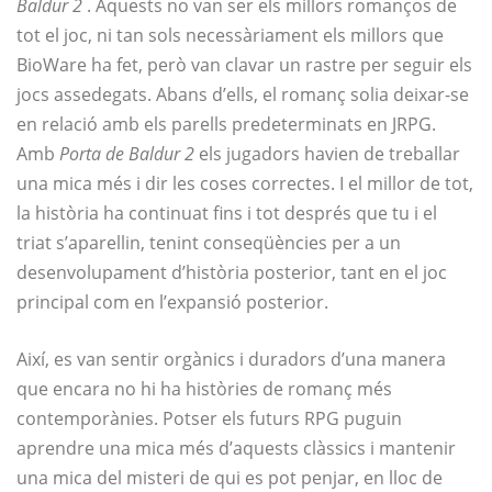
Baldur 2
. Aquests no van ser els millors romanços de
tot el joc, ni tan sols necessàriament els millors que
BioWare ha fet, però van clavar un rastre per seguir els
jocs assedegats. Abans d’ells, el romanç solia deixar-se
en relació amb els parells predeterminats en JRPG.
Amb
Porta de Baldur 2
els jugadors havien de treballar
una mica més i dir les coses correctes. I el millor de tot,
la història ha continuat fins i tot després que tu i el
triat s’aparellin, tenint conseqüències per a un
desenvolupament d’història posterior, tant en el joc
principal com en l’expansió posterior.
Així, es van sentir orgànics i duradors d’una manera
que encara no hi ha històries de romanç més
contemporànies. Potser els futurs RPG puguin
aprendre una mica més d’aquests clàssics i mantenir
una mica del misteri de qui es pot penjar, en lloc de