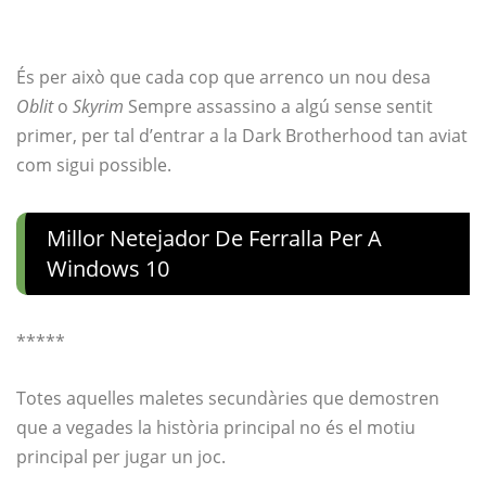
És per això que cada cop que arrenco un nou desa
Oblit
o
Skyrim
Sempre assassino a algú sense sentit
primer, per tal d’entrar a la Dark Brotherhood tan aviat
com sigui possible.
Millor Netejador De Ferralla Per A
Windows 10
*****
Totes aquelles maletes secundàries que demostren
que a vegades la història principal no és el motiu
principal per jugar un joc.