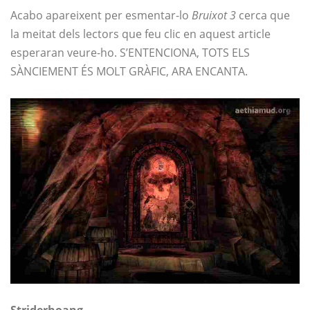
Acabo apareixent per esmentar-lo
Bruixot 3
cerca que
la meitat dels lectors que feu clic en aquest article
esperaran veure-ho. S’ENTENCIONA, TOTS ELS
SÀNCIEMENT ÉS MOLT GRÀFIC, ARA ENCANTA.