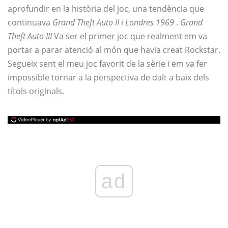
aprofundir en la història del joc, una tendència que
continuava
Grand Theft Auto II
i
Londres 1969
.
Grand
Theft Auto III
Va ser el primer joc que realment em va
portar a parar atenció al món que havia creat Rockstar.
Segueix sent el meu joc favorit de la sèrie i em va fer
impossible tornar a la perspectiva de dalt a baix dels
títols originals.
ad