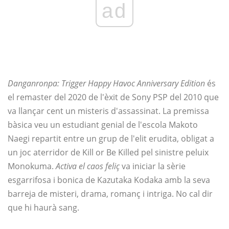
ad
Danganronpa: Trigger Happy Havoc Anniversary Edition
és
el remaster del 2020 de l'èxit de Sony PSP del 2010 que
va llançar cent un misteris d'assassinat. La premissa
bàsica veu un estudiant genial de l'escola Makoto
Naegi repartit entre un grup de l'elit erudita, obligat a
un joc aterridor de Kill or Be Killed pel sinistre peluix
Monokuma.
Activa el caos feliç
va iniciar la sèrie
esgarrifosa i bonica de Kazutaka Kodaka amb la seva
barreja de misteri, drama, romanç i intriga. No cal dir
que hi haurà sang.