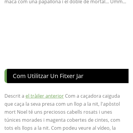
maca com una papallona i el doble de mortal... Umm...
Com Utilitzar Un Fitxer Jar
Descrit a
el tràiler anterior
Com a caçadora caiguda
que caça la seva presa com un llop a la nit, l'apòstol
mort Noel té uns preciosos cabells rosats i unes
túnices morades i magenta cobertes de cintes, com
tots els llops a la nit. Com podeu veure al vídeo, la