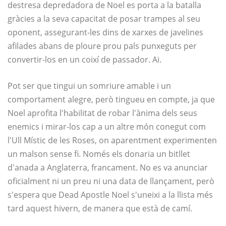
destresa depredadora de Noel es porta a la batalla
gràcies a la seva capacitat de posar trampes al seu
oponent, assegurant-les dins de xarxes de javelines
afilades abans de ploure prou pals punxeguts per
convertir-los en un coixí de passador. Ai.
Pot ser que tingui un somriure amable i un
comportament alegre, però tingueu en compte, ja que
Noel aprofita l'habilitat de robar l'ànima dels seus
enemics i mirar-los cap a un altre món conegut com
l'Ull Místic de les Roses, on aparentment experimenten
un malson sense fi. Només els donaria un bitllet
d'anada a Anglaterra, francament. No es va anunciar
oficialment ni un preu ni una data de llançament, però
s'espera que Dead Apostle Noel s'uneixi a la llista més
tard aquest hivern, de manera que està de camí.