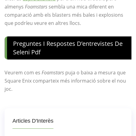
almenys
Foamstars
sembla una mica diferent en
comparació amb els blasters més bales i explosions
que podríeu veure en altres llocs.
Preguntes I Respostes D’entrevistes De
Seleni Pdf
Veurem com es
Foamstars
puja o baixa a mesura que
Square Enix comparteix més informació sobre el nou
joc.
Articles D'Interès