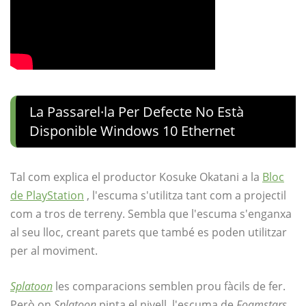
La Passarel·la Per Defecte No Està
Disponible Windows 10 Ethernet
Tal com explica el productor Kosuke Okatani a la
Bloc
de PlayStation
, l'escuma s'utilitza tant com a projectil
com a tros de terreny. Sembla que l'escuma s'enganxa
al seu lloc, creant parets que també es poden utilitzar
per al moviment.
Splatoon
les comparacions semblen prou fàcils de fer.
Però on
Splatoon
pinta el nivell, l'escuma de
Foamstars