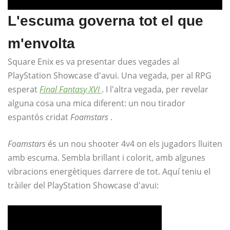
L'escuma governa tot el que
m'envolta
Square Enix es va presentar dues vegades al
PlayStation Showcase d'avui. Una vegada, per al RPG
esperat
Final Fantasy XVI
. I l'altra vegada, per revelar
alguna cosa una mica diferent: un nou tirador
espantós cridat
Foamstars
.
Foamstars
és un nou shooter 4v4 on els jugadors lluiten
amb escuma. Sembla brillant i colorit, amb algunes
vibracions energètiques darrere de tot. Aquí teniu el
tràiler del PlayStation Showcase d'avui: