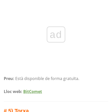
ad
Preu:
Està disponible de forma gratuïta.
Lloc web:
BitComet
# 5) Torxa