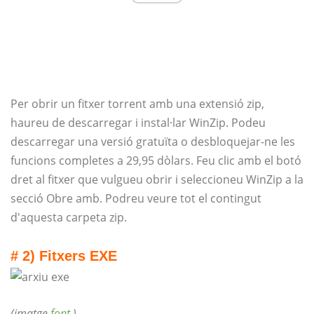
Per obrir un fitxer torrent amb una extensió zip,
haureu de descarregar i instal·lar WinZip. Podeu
descarregar una versió gratuïta o desbloquejar-ne les
funcions completes a 29,95 dòlars. Feu clic amb el botó
dret al fitxer que vulgueu obrir i seleccioneu WinZip a la
secció Obre amb. Podreu veure tot el contingut
d'aquesta carpeta zip.
# 2) Fitxers EXE
(imatge
font
)