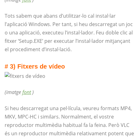
Tots sabem que abans d’utilitzar-lo cal instal·lar
l’aplicació Windows. Per tant, si heu descarregat un joc
o una aplicació, executeu l’instal·lador. Feu doble clic al
fitxer ‘
Setup.EXE
’ per executar l’instal·lador mitjançant
el procediment d’instal·lació.
# 3) Fitxers de vídeo
(imatge
font
)
Si heu descarregat una pel·lícula, veureu formats MP4,
MKV, MPC-HC i similars. Normalment, el vostre
reproductor multimèdia habitual fa la feina. Però VLC
és un reproductor multimèdia relativament potent que