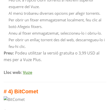
Feu clic a l'opció Obrir torrents a l'extrem superior
esquerre del Vuze.
Al menú trobareu diverses opcions per afegir torrents.
Per obrir un fitxer emmagatzemat localment, feu clic al
botó Afegeix fitxers.
Aneu al fitxer emmagatzemat, seleccioneu-lo i obriu-lo.
Per obrir un enllaç torrent des del web, descarregueu-lo i
feu-hi clic.
Preu:
Podeu utilitzar la versió gratuïta o 3,99 USD al
mes per a Vuze Plus.
Lloc web:
Vuze
# 4) BitComet