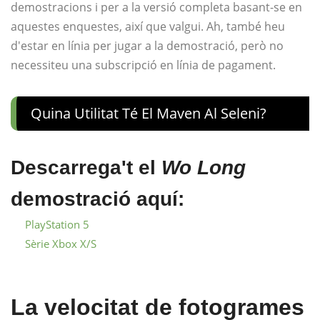
demostracions i per a la versió completa basant-se en
aquestes enquestes, així que valgui. Ah, també heu
d'estar en línia per jugar a la demostració, però no
necessiteu una subscripció en línia de pagament.
Quina Utilitat Té El Maven Al Seleni?
Descarrega't el
Wo Long
demostració aquí:
PlayStation 5
Sèrie Xbox X/S
La velocitat de fotogrames