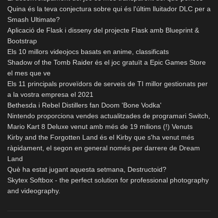
Quina és la teva conjectura sobre qui és l'últim lluitador DLC per a
Smash Ultimate?
Aplicació de Flask i disseny del projecte Flask amb Blueprint &
Bootstrap
Els 10 millors videojocs basats en anime, classificats
Shadow of the Tomb Raider és el joc gratuït a Epic Games Store
el mes que ve
Els 11 principals proveïdors de serveis de TI millor gestionats per
a la vostra empresa el 2021
Bethesda i Rebel Distillers fan Doom 'Bone Vodka'
Nintendo proporciona vendes actualitzades de programari Switch,
Mario Kart 8 Deluxe venut amb més de 19 milions (!) Venuts
Kirby and the Forgotten Land és el Kirby que s'ha venut més
ràpidament, el segon en general només per darrere de Dream
Land
Què ha estat jugant aquesta setmana, Destructoid?
Skytex Softbox - the perfect solution for professional photography
and videography.