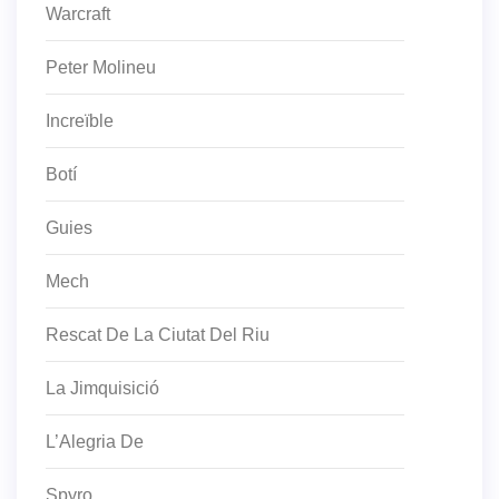
Warcraft
Peter Molineu
Increïble
Botí
Guies
Mech
Rescat De La Ciutat Del Riu
La Jimquisició
L’Alegria De
Spyro