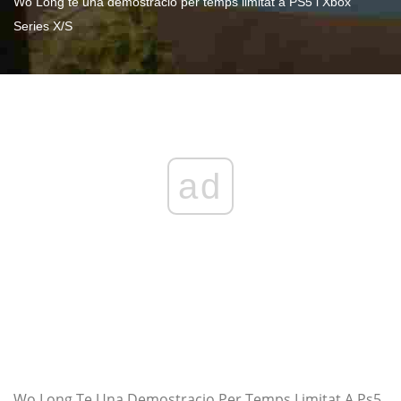
Wo Long té una demostració per temps limitat a PS5 i Xbox
Series X/S
ad
Wo Long Te Una Demostracio Per Temps Limitat A Ps5