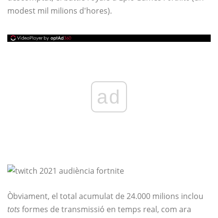
modest mil milions d'hores).
ad
Òbviament, el total acumulat de 24.000 milions inclou
tots
formes de transmissió en temps real, com ara