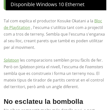
Disponible Windows 10 Ethernet
Tal com explica el productor Kosuke Okatani a la
Bloc
de PlayStation
, l'escuma s'utilitza tant com a projectil
com a tros de terreny. Sembla que l'escuma s'enganxa
al seu lloc, creant parets que també es poden utilitzar
per al moviment.
Splatoon
les comparacions semblen prou fàcils de fer.
Però on
Splatoon
pinta el nivell, l'escuma de
Foamstars
sembla que es construeix i forma un terreny nou. El
mateix tipus de tirador de partits centrat en el control
del territori, però amb un angle diferent.
No esclateu la bombolla