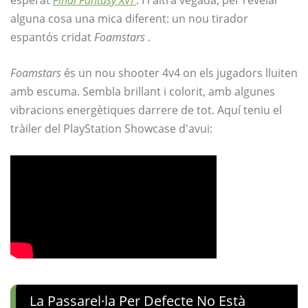
esperat
Final Fantasy XVI
. I l'altra vegada, per revelar
alguna cosa una mica diferent: un nou tirador
espantós cridat
Foamstars
.
Foamstars
és un nou shooter 4v4 on els jugadors lluiten
amb escuma. Sembla brillant i colorit, amb algunes
vibracions energètiques darrere de tot. Aquí teniu el
tràiler del PlayStation Showcase d'avui:
La Passarel·la Per Defecte No Està