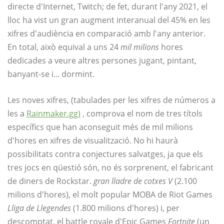
directe d'Internet, Twitch; de fet, durant l'any 2021, el
lloc ha vist un gran augment interanual del 45% en les
xifres d'audiència en comparació amb l'any anterior.
En total, això equival a uns 24
mil milions
hores
dedicades a veure altres persones jugant, pintant,
banyant-se i... dormint.
Les noves xifres, (tabulades per les xifres de números a
les a
Rainmaker.gg)
,
comprova el nom de tres títols
específics que han aconseguit més de mil milions
d'hores en xifres de visualització. No hi haurà
possibilitats contra conjectures salvatges, ja que els
tres jocs en qüestió són, no és sorprenent, el fabricant
de diners de Rockstar.
gran lladre de cotxes V
(2.100
milions d'hores), el molt popular MOBA de Riot Games
Lliga de Llegendes
(1.800 milions d'hores) i, per
descomptat, el battle royale d'Epic Games
Fortnite
(un