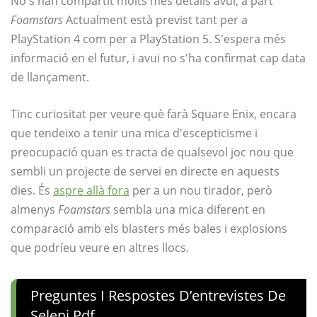
No s'han compartit molts més detalls avui, a part
Foamstars
Actualment està previst tant per a
PlayStation 4 com per a PlayStation 5. S'espera més
informació en el futur, i avui no s'ha confirmat cap data
de llançament.
Tinc curiositat per veure què farà Square Enix, encara
que tendeixo a tenir una mica d'escepticisme i
preocupació quan es tracta de qualsevol joc nou que
sembli un projecte de servei en directe en aquests
dies. És
aspre allà fora
per a un nou tirador, però
almenys
Foamstars
sembla una mica diferent en
comparació amb els blasters més bales i explosions
que podríeu veure en altres llocs.
Preguntes I Respostes D’entrevistes De
Seleni Pdf