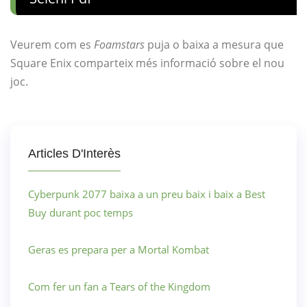
Veurem com es
Foamstars
puja o baixa a mesura que
Square Enix comparteix més informació sobre el nou
joc.
Articles D'Interès
Cyberpunk 2077 baixa a un preu baix i baix a Best
Buy durant poc temps
Geras es prepara per a Mortal Kombat
Com fer un fan a Tears of the Kingdom