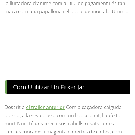
la lluitadora d'anime com a DLC de pagament i és tan
maca com una papallona i el doble de mortal... Umm...
Com Utilitzar Un Fitxer Jar
Descrit a
el tràiler anterior
Com a caçadora caiguda
que caça la seva presa com un llop a la nit, l'apòstol
mort Noel té uns preciosos cabells rosats i unes
túnices morades i magenta cobertes de cintes, com