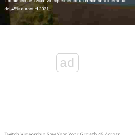
L'audiència de Twitch va experimentar un creixement interanual
del 45% durant el 2021
ad
Twitch Viewership Saw Year Year Growth 45 Across