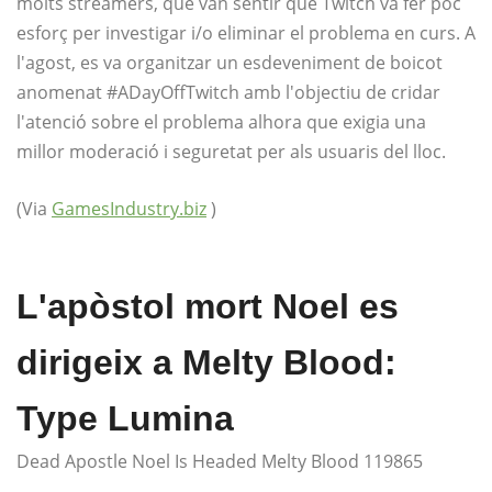
molts streamers, que van sentir que Twitch va fer poc
esforç per investigar i/o eliminar el problema en curs. A
l'agost, es va organitzar un esdeveniment de boicot
anomenat #ADayOffTwitch amb l'objectiu de cridar
l'atenció sobre el problema alhora que exigia una
millor moderació i seguretat per als usuaris del lloc.
(Via
GamesIndustry.biz
)
L'apòstol mort Noel es
dirigeix ​​a Melty Blood:
Type Lumina
Dead Apostle Noel Is Headed Melty Blood 119865