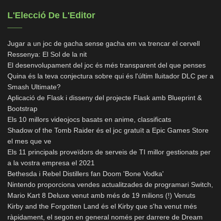
L'Elecció De L'Editor
Jugar a un joc de gacha sense gacha em va trencar el cervell
Ressenya: El Sol de la nit
El desenvolupament del joc és més transparent del que penses
Quina és la teva conjectura sobre qui és l'últim lluitador DLC per a
Smash Ultimate?
Aplicació de Flask i disseny del projecte Flask amb Blueprint &
Bootstrap
Els 10 millors videojocs basats en anime, classificats
Shadow of the Tomb Raider és el joc gratuït a Epic Games Store
el mes que ve
Els 11 principals proveïdors de serveis de TI millor gestionats per
a la vostra empresa el 2021
Bethesda i Rebel Distillers fan Doom 'Bone Vodka'
Nintendo proporciona vendes actualitzades de programari Switch,
Mario Kart 8 Deluxe venut amb més de 19 milions (!) Venuts
Kirby and the Forgotten Land és el Kirby que s'ha venut més
ràpidament, el segon en general només per darrere de Dream