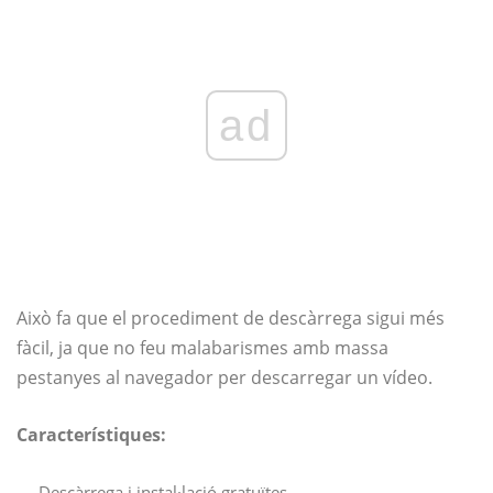
ad
Això fa que el procediment de descàrrega sigui més
fàcil, ja que no feu malabarismes amb massa
pestanyes al navegador per descarregar un vídeo.
Característiques:
Descàrrega i instal·lació gratuïtes