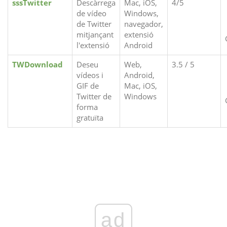
sssTwitter
Descàrrega
Mac, iOS,
4/5
de vídeo
Windows,
de Twitter
navegador,
mitjançant
extensió
l'extensió
Android
TWDownload
Deseu
Web,
3.5 / 5
vídeos i
Android,
GIF de
Mac, iOS,
Twitter de
Windows
forma
gratuïta
ad