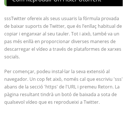
sssTwitter ofereix als seus usuaris la fórmula provada
de baixar suports de Twitter, que és l’enllaç habitual de
copiar i enganxar al seu tauler. Tot i això, també va un
pas més enllà en proporcionar diverses maneres de
descarregar el vídeo a través de plataformes de xarxes
socials.
Per començar, podeu instal·lar la seva extensió al
navegador. Un cop fet això, només cal que escriviu 'sss'
abans de la secció 'https' de l'URL i premeu Retorn. La
pàgina resultant tindrà un botó de baixada a sota de
qualsevol vídeo que es reprodueixi a Twitter.