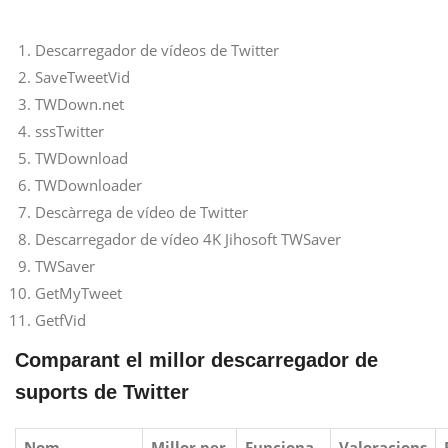
Descarregador de vídeos de Twitter
SaveTweetVid
TWDown.net
sssTwitter
TWDownload
TWDownloader
Descàrrega de vídeo de Twitter
Descarregador de vídeo 4K Jihosoft TWSaver
TWSaver
GetMyTweet
GetfVid
Comparant el millor descarregador de
suports de Twitter
Nom
Millor per
Funciona
Valoracions