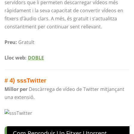
servidors que li permeten descarregar vídeos més
ràpidament i la seva capacitat de convertir vídeos en
fitxers d’àudio clars. A més, és gratuït i s’actualitza
constantment per continuar sent rellevant.
Preu:
Gratuït
Lloc web:
DOBLE
# 4) sssTwitter
Millor per
Descàrrega de vídeo de Twitter mitjançant
una extensió.
Com Reproduir Un Fitxer Utorrent