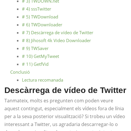
# 3) TWDOWN.net
# 4) sssTwitter
# 5) TWDownload
# 6) TWDownloader
# 7) Descàrrega de vídeo de Twitter
# 8) Jihosoft 4k Video Downloader
# 9) TWSaver
# 10) GetMyTweet
# 11) GetfVid
Conclusió
Lectura recomanada
Descàrrega de vídeo de Twitter
Tanmateix, molts es pregunten com poden veure
aquest contingut, especialment els vídeos fora de línia
per a la seva posterior visualització? Si trobeu un vídeo
interessant a Twitter, us agradaria descarregar-lo o