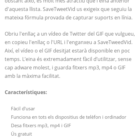
obstant això, és molt més atractiu que l'eina anterior
d'aquesta llista. SaveTweetVid us exigeix ​​que seguiu la
mateixa fórmula provada de capturar suports en línia.
Obriu l'enllaç a un vídeo de Twitter del GIF que vulgueu,
en copieu l'enllaç o l'URL i l'enganxeu a SaveTweedVid.
Així, el vídeo o el GIF desitjat estarà disponible en poc
temps. L’eina és extremadament fàcil d’utilitzar, sense
cap adware molest, i guarda fitxers mp3, mp4 o GIF
amb la màxima facilitat.
Característiques:
Fàcil d'usar
Funciona en tots els dispositius de telèfon i ordinador
Desa fitxers mp3, mp4 i GIF
Ús gratuït