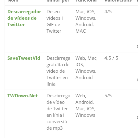
Descarregador
Deseu
Mac, iOS,
4/5
de vídeos de
vídeos i
Windows,
Twitter
GIF de
Android,
Twitter
MAC
SaveTweetVid
Descàrrega
Web, Mac,
4.5 / 5
gratuïta de
iOS,
vídeo de
Windows,
Twitter en
Android
línia
TWDown.Net
Descàrrega
Web,
5/5
de vídeo
Android,
de Twitter
Mac, iOS,
en línia i
Windows
conversió
de mp3