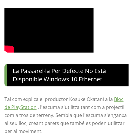
La Passarel·la Per Defecte No Està
Disponible Windows 10 Ethernet
Tal com explica el productor Kosuke Okatani a la
Bloc
de PlayStation
, l'escuma s'utilitza tant com a projectil
com a tros de terreny. Sembla que l'escuma s'enganxa
al seu lloc, creant parets que també es poden utilitzar
per al moviment.