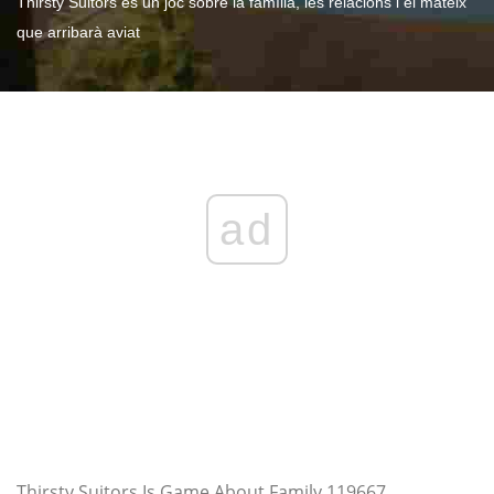
Thirsty Suitors és un joc sobre la família, les relacions i el mateix
que arribarà aviat
ad
Thirsty Suitors Is Game About Family 119667