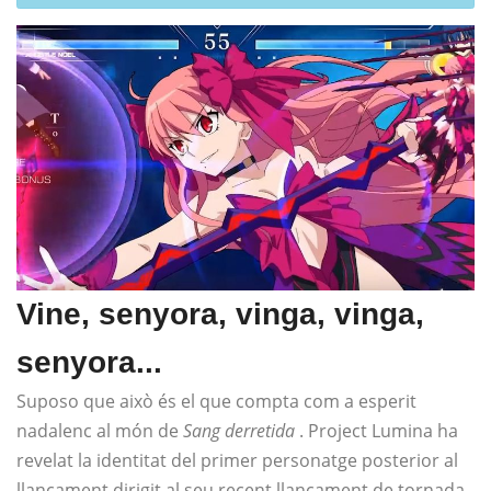
Vine, senyora, vinga, vinga,
senyora...
Suposo que això és el que compta com a esperit
nadalenc al món de
Sang derretida
. Project Lumina ha
revelat la identitat del primer personatge posterior al
llançament dirigit al seu recent llançament de tornada