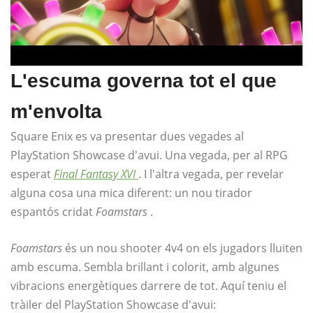
L'escuma governa tot el que
m'envolta
Square Enix es va presentar dues vegades al
PlayStation Showcase d'avui. Una vegada, per al RPG
esperat
Final Fantasy XVI
. I l'altra vegada, per revelar
alguna cosa una mica diferent: un nou tirador
espantós cridat
Foamstars
.
Foamstars
és un nou shooter 4v4 on els jugadors lluiten
amb escuma. Sembla brillant i colorit, amb algunes
vibracions energètiques darrere de tot. Aquí teniu el
tràiler del PlayStation Showcase d'avui: