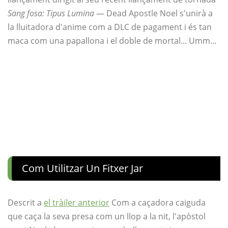
Sang fosa: Tipus Lumina
— Dead Apostle Noel s'unirà a
la lluitadora d'anime com a DLC de pagament i és tan
maca com una papallona i el doble de mortal... Umm...
Com Utilitzar Un Fitxer Jar
Descrit a
el tràiler anterior
Com a caçadora caiguda
que caça la seva presa com un llop a la nit, l'apòstol