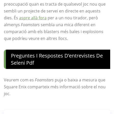
preocupació quan es tracta de qualsevol joc nou que
sembli un projecte de servei en directe en aquests
dies. És
aspre allà fora
per a un nou tirador, però
almenys
Foamstars
sembla una mica diferent en
comparació amb els blasters més bales i explosions
que podríeu veure en altres llocs.
Preguntes I Respostes D’entrevistes De
Seleni Pdf
Veurem com es
Foamstars
puja o baixa a mesura que
Square Enix comparteix més informació sobre el nou
joc.