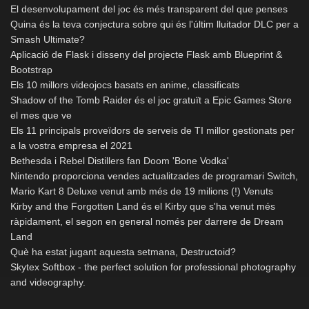
El desenvolupament del joc és més transparent del que penses
Quina és la teva conjectura sobre qui és l'últim lluitador DLC per a
Smash Ultimate?
Aplicació de Flask i disseny del projecte Flask amb Blueprint &
Bootstrap
Els 10 millors videojocs basats en anime, classificats
Shadow of the Tomb Raider és el joc gratuït a Epic Games Store
el mes que ve
Els 11 principals proveïdors de serveis de TI millor gestionats per
a la vostra empresa el 2021
Bethesda i Rebel Distillers fan Doom 'Bone Vodka'
Nintendo proporciona vendes actualitzades de programari Switch,
Mario Kart 8 Deluxe venut amb més de 19 milions (!) Venuts
Kirby and the Forgotten Land és el Kirby que s'ha venut més
ràpidament, el segon en general només per darrere de Dream
Land
Què ha estat jugant aquesta setmana, Destructoid?
Skytex Softbox - the perfect solution for professional photography
and videography.