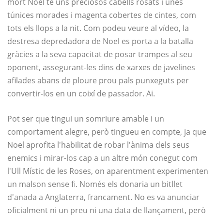
mort Noel té uns preciosos cabells rosats i unes
túnices morades i magenta cobertes de cintes, com
tots els llops a la nit. Com podeu veure al vídeo, la
destresa depredadora de Noel es porta a la batalla
gràcies a la seva capacitat de posar trampes al seu
oponent, assegurant-les dins de xarxes de javelines
afilades abans de ploure prou pals punxeguts per
convertir-los en un coixí de passador. Ai.
Pot ser que tingui un somriure amable i un
comportament alegre, però tingueu en compte, ja que
Noel aprofita l'habilitat de robar l'ànima dels seus
enemics i mirar-los cap a un altre món conegut com
l'Ull Místic de les Roses, on aparentment experimenten
un malson sense fi. Només els donaria un bitllet
d'anada a Anglaterra, francament. No es va anunciar
oficialment ni un preu ni una data de llançament, però