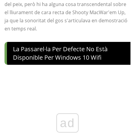
del peix, però hi ha alguna cosa transcendental sobre
el lliurament de cara recta de Shooty MacWar'em Up,
ja que la sonoritat del gos s'articulava en demostració
en temps real.
La Passarel·la Per Defecte No Està
Disponible Per Windows 10 Wifi
ad