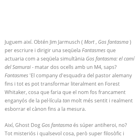
Juguem així. Obtén Jim Jarmusch (
Mort
,
Gos fantasma
)
per escriure i dirigir una seqüela
Fantasmes
que
actuaria com a seqüela simultània
Gos fantasma: el camí
del Samurai
- matar dos ocells amb un M4, saps?
Fantasmes
'El company d'esquadra del pastor alemany
fins i tot es pot transformar literalment en Forest
Whitaker, cosa que faria que el nom fos francament
enganyós de la pel·lícula
tan
molt més sentit i realment
esborrar el cànon fins a la mesura.
Així, Ghost Dog
Gos fantasma
és súper antiheroi, no?
Tot misteriós i qualsevol cosa, però super filosòfic i