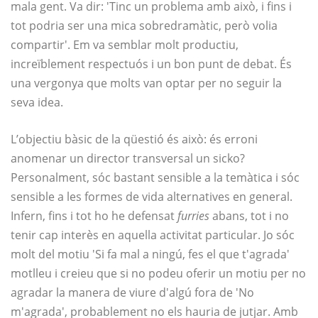
mala gent. Va dir: 'Tinc un problema amb això, i fins i
tot podria ser una mica sobredramàtic, però volia
compartir'. Em va semblar molt productiu,
increïblement respectuós i un bon punt de debat. És
una vergonya que molts van optar per no seguir la
seva idea.
L’objectiu bàsic de la qüestió és això: és erroni
anomenar un director transversal un sicko?
Personalment, sóc bastant sensible a la temàtica i sóc
sensible a les formes de vida alternatives en general.
Infern, fins i tot ho he defensat
furries
abans, tot i no
tenir cap interès en aquella activitat particular. Jo sóc
molt del motiu 'Si fa mal a ningú, fes el que t'agrada'
motlleu i creieu que si no podeu oferir un motiu per no
agradar la manera de viure d'algú fora de 'No
m'agrada', probablement no els hauria de jutjar. Amb