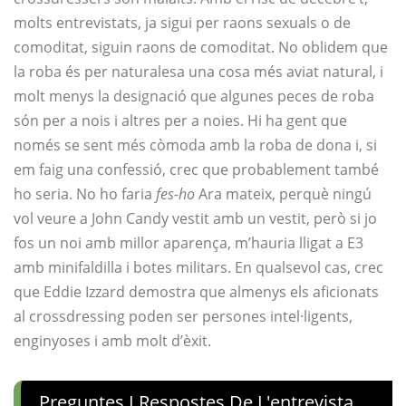
molts entrevistats, ja sigui per raons sexuals o de
comoditat, siguin raons de comoditat. No oblidem que
la roba és per naturalesa una cosa més aviat natural, i
molt menys la designació que algunes peces de roba
són per a nois i altres per a noies. Hi ha gent que
només se sent més còmoda amb la roba de dona i, si
em faig una confessió, crec que probablement també
ho seria. No ho faria
fes-ho
Ara mateix, perquè ningú
vol veure a John Candy vestit amb un vestit, però si jo
fos un noi amb millor aparença, m’hauria lligat a E3
amb minifaldilla i botes militars. En qualsevol cas, crec
que Eddie Izzard demostra que almenys els aficionats
al crossdressing poden ser persones intel·ligents,
enginyoses i amb molt d’èxit.
Preguntes I Respostes De L'entrevista