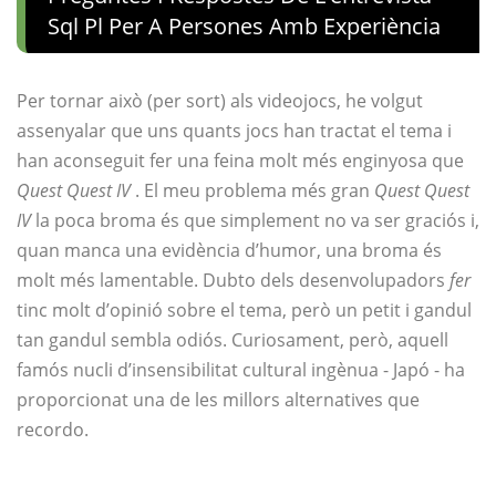
Sql Pl Per A Persones Amb Experiència
Per tornar això (per sort) als videojocs, he volgut
assenyalar que uns quants jocs han tractat el tema i
han aconseguit fer una feina molt més enginyosa que
Quest Quest IV
. El meu problema més gran
Quest Quest
IV
la poca broma és que simplement no va ser graciós i,
quan manca una evidència d’humor, una broma és
molt més lamentable. Dubto dels desenvolupadors
fer
tinc molt d’opinió sobre el tema, però un petit i gandul
tan gandul sembla odiós. Curiosament, però, aquell
famós nucli d’insensibilitat cultural ingènua - Japó - ha
proporcionat una de les millors alternatives que
recordo.