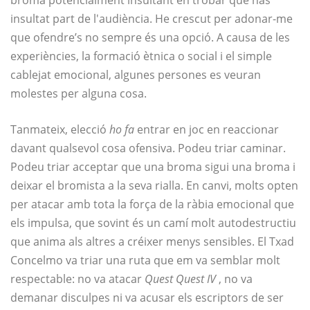
broma potencialment insultant en trobar que has
insultat part de l'audiència. He crescut per adonar-me
que ofendre’s no sempre és una opció. A causa de les
experiències, la formació ètnica o social i el simple
cablejat emocional, algunes persones es veuran
molestes per alguna cosa.
Tanmateix, elecció
ho fa
entrar en joc en reaccionar
davant qualsevol cosa ofensiva. Podeu triar caminar.
Podeu triar acceptar que una broma sigui una broma i
deixar el bromista a la seva rialla. En canvi, molts opten
per atacar amb tota la força de la ràbia emocional que
els impulsa, que sovint és un camí molt autodestructiu
que anima als altres a créixer menys sensibles. El Txad
Concelmo va triar una ruta que em va semblar molt
respectable: no va atacar
Quest Quest IV
, no va
demanar disculpes ni va acusar els escriptors de ser