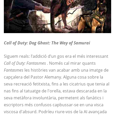
Call of Duty: Dog Ghost: The Way of Samurai
Siguem reals: l’addició d’un gos era el més interessant
Call of Duty: Fantasmes
. Només cal mirar quants
Fantasmes
les històries van acabar amb una imatge de
capçalera del Pastor Alemany. Alguna cosa sobre la
seva recreació fetitxista, fins a les cicatrius que tenia al
nas fins al tatuatge de l'orella, estava descarada en la
seva metàfora involuntària, permetent als fanàtics i
escriptors més confusos capbussar-se en una visca
viscosa d'absurd. Podríeu riure-vos de la AI avançada