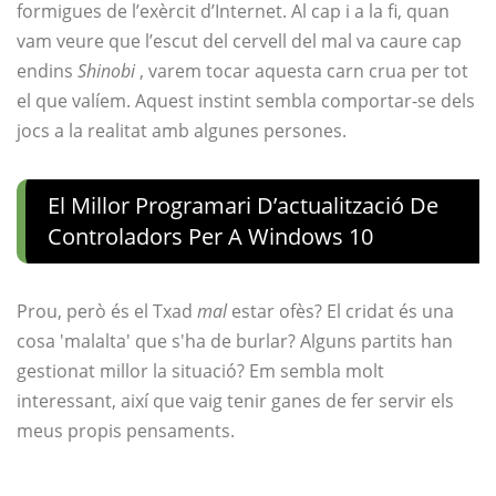
formigues de l’exèrcit d’Internet. Al cap i a la fi, quan
vam veure que l’escut del cervell del mal va caure cap
endins
Shinobi
, varem tocar aquesta carn crua per tot
el que valíem. Aquest instint sembla comportar-se dels
jocs a la realitat amb algunes persones.
El Millor Programari D’actualització De
Controladors Per A Windows 10
Prou, però és el Txad
mal
estar ofès? El cridat és una
cosa 'malalta' que s'ha de burlar? Alguns partits han
gestionat millor la situació? Em sembla molt
interessant, així que vaig tenir ganes de fer servir els
meus propis pensaments.