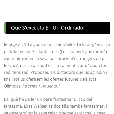
Què S'executa En Un Ordinador
Imatge això. La guerra nuclear s’evita. La insurgència va
patir la tensió. Els fantasmes (i el seu petit gos també)
van tenir èxit en la seva pacificació d’estrangers de pell
fosca. Amèrica del Sud és, literalment, com: “Quan tens
raó, tens raó. Proposeu els dictadors que us agradin i
fins i tot us oferirem les ofertes futures dels Jocs
Olímpics.
ho sento
/
Ho sento.
'
Bé, què ha de fer un pare fantasma? El cap del
fantasma, Elias Walker, té dos fills, també fantasmes, i
va desaprofitar la seva relació sense estar mai a casa i