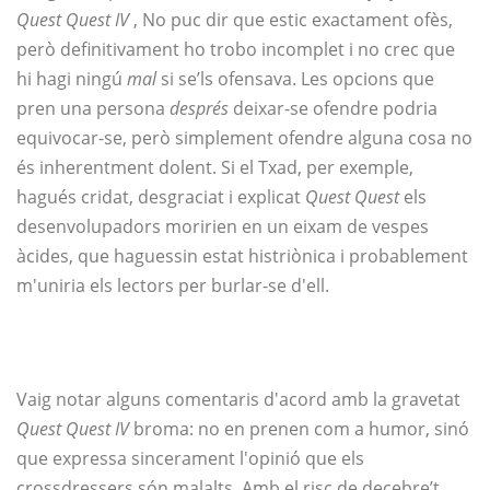
Quest Quest IV
, No puc dir que estic exactament ofès,
però definitivament ho trobo incomplet i no crec que
hi hagi ningú
mal
si se’ls ofensava. Les opcions que
pren una persona
després
deixar-se ofendre podria
equivocar-se, però simplement ofendre alguna cosa no
és inherentment dolent. Si el Txad, per exemple,
hagués cridat, desgraciat i explicat
Quest Quest
els
desenvolupadors moririen en un eixam de vespes
àcides, que haguessin estat histriònica i probablement
m'uniria els lectors per burlar-se d'ell.
Vaig notar alguns comentaris d'acord amb la gravetat
Quest Quest IV
broma: no en prenen com a humor, sinó
que expressa sincerament l'opinió que els
crossdressers són malalts. Amb el risc de decebre’t,