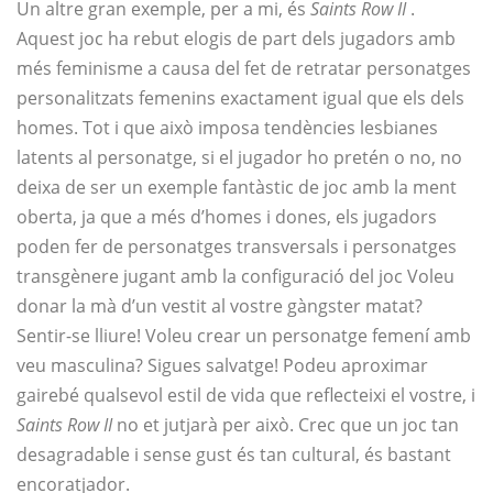
Un altre gran exemple, per a mi, és
Saints Row II
.
Aquest joc ha rebut elogis de part dels jugadors amb
més feminisme a causa del fet de retratar personatges
personalitzats femenins exactament igual que els dels
homes. Tot i que això imposa tendències lesbianes
latents al personatge, si el jugador ho pretén o no, no
deixa de ser un exemple fantàstic de joc amb la ment
oberta, ja que a més d’homes i dones, els jugadors
poden fer de personatges transversals i personatges
transgènere jugant amb la configuració del joc Voleu
donar la mà d’un vestit al vostre gàngster matat?
Sentir-se lliure! Voleu crear un personatge femení amb
veu masculina? Sigues salvatge! Podeu aproximar
gairebé qualsevol estil de vida que reflecteixi el vostre, i
Saints Row II
no et jutjarà per això. Crec que un joc tan
desagradable i sense gust és tan cultural, és bastant
encoratjador.