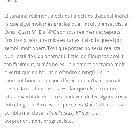
tema.
El tarannà realment afectuós i afectuós d’aquest indret
fa que sigui molt més graciós que l’insult ofensat vist a
Quest Quest IV
. Els NPC són tots realment acceptats,
fins i tot si són una mica estranys, i això fa que el joc
sembli molt obert. Tot i que potser no seria realista
que l'estil de vida alternatiu fictici de Cloud fos acollit
tan fàcilment, si més no és un element de trama molt
divertit que no hauria d'ofendre a ningú. És un
moment bonic en un joc clàssic, que m’ha enganxat
des de fa molt de temps. És clar que els escriptors
s’han divertit de debò i es cuidaven de fer alguna cosa
entretinguda. Aixo es perqué
Quest Quest IV
La broma
sembla maliciosa i
Final Fantasy VII
sembla
sorprenentment progressista.