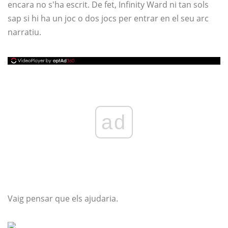
encara no s'ha escrit. De fet, Infinity Ward ni tan sols
sap si hi ha un joc o dos jocs per entrar en el seu arc
narratiu.
ad
Vaig pensar que els ajudaria.