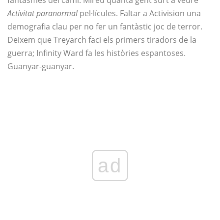
fantasmes del camí. Mireu quanta gent surt a veure
Activitat paranormal
pel·lícules. Faltar a Activision una
demografia clau per no fer un fantàstic joc de terror.
Deixem que Treyarch faci els primers tiradors de la
guerra; Infinity Ward fa les històries espantoses.
Guanyar-guanyar.
ad