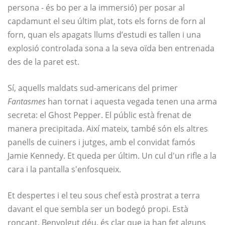
persona - és bo per a la immersió) per posar al
capdamunt el seu últim plat, tots els forns de forn al
forn, quan els apagats llums d’estudi es tallen i una
explosió controlada sona a la seva oïda ben entrenada
des de la paret est.
Sí, aquells maldats sud-americans del primer
Fantasmes
han tornat i aquesta vegada tenen una arma
secreta: el Ghost Pepper. El públic està frenat de
manera precipitada. Així mateix, també són els altres
panells de cuiners i jutges, amb el convidat famós
Jamie Kennedy. Et queda per últim. Un cul d'un rifle a la
cara i la pantalla s'enfosqueix.
Et despertes i el teu sous chef està prostrat a terra
davant el que sembla ser un bodegó propi. Està
roncant. Benvolgut déu, és clar que ja han fet alguns