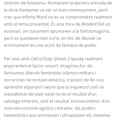
sinònim de fantasma. Nomenant la darrera entrada de
la sèrie
Fantasmes
va ser un bon començament, però
crec que Infinity Ward no es va comprometre realment
amb el tema presentat. És una mica de
Resident Evil
un
escenari, on clarament apuntaven a la fantasmagòria,
però es quedaven ben curts, en lloc de desviar-se
erròniament en una acció de fantasia de poder.
Per això amb
Call of Duty: Ghosts 2 Spooky
realment
enyoraríem el factor ensurt. Imagineu-ho: els
fantasmes liberals feministes islàmics militars i
terroristes terroritzen Amèrica, tractant de fer-nos
aprendre espanyol i veure que la inquietud civil i la
inestabilitat del país natal no és el resultat d’un
salvatge inherent, sinó el resultat socioeconòmic d’un
intervencionisme egoista i mirador. els poders
hegemònics que promouen i ultrapassen els sistemes