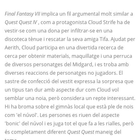
Final Fantasy VII
implica un fil argumental molt similar a
Quest Quest IV
, com a protagonista Cloud Strife ha de
vestir-se com una dona per infiltrar-se en una
discoteca tènue i rescatar la seva amiga Tifa. Ajudat per
Aerith, Cloud participa en una divertida recerca de
cerca per obtenir materials, maquillatge i una perruca
de diversos personatges del Midgard, i es troba amb
diverses reaccions de personatges no jugadors. El
sastre de confecció del vestit expressa la sorpresa que
un tipus tan dur amb aspecte dur com Cloud vol
semblar una noia, però considera un repte interessant.
Hi ha broma sobre el gimnàs local que està ple de nois
com 'el núvol'. Les persones es riuen del aspecte
'bonic' del núvol i es juga tot el que fa a les rialles, però
és completament diferent
Quest Quest
maneig del