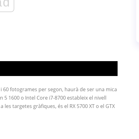
ad
 i 60 fotogrames per segon, haurà de ser una mica
5 1600 o Intel Core i7-8700 estableix el nivell
les targetes gràfiques, és el RX 5700 XT o el GTX