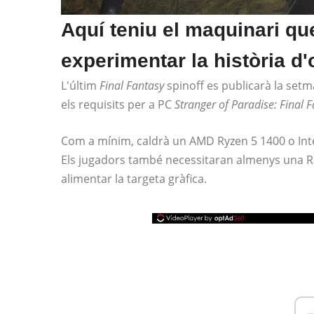
Aquí teniu el maquinari qu
experimentar la història d'
L'últim
Final Fantasy
spinoff es publicarà la setm
els requisits per a PC
Stranger of Paradise: Final 
Com a mínim, caldrà un AMD Ryzen 5 1400 o Int
Els jugadors també necessitaran almenys una 
alimentar la targeta gràfica.