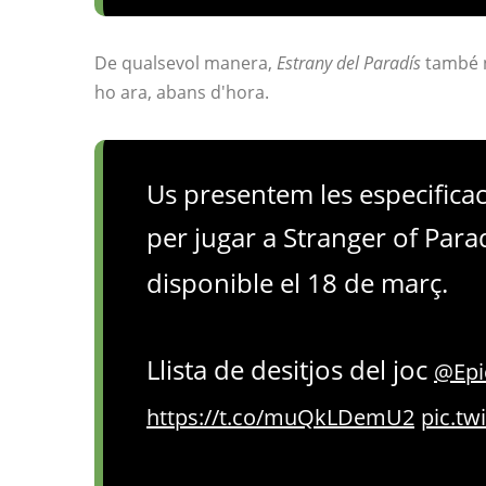
De qualsevol manera,
Estrany del Paradís
també n
ho ara, abans d'hora.
Us presentem les especific
per jugar a Stranger of Para
disponible el 18 de març.
Llista de desitjos del joc
@Ep
https://t.co/muQkLDemU2
pic.tw