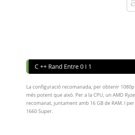
C ++ Rand Entre 0 I 1
La configuració recomanada, per obtenir 1080p
més potent que això. Per a la CPU, un AMD Ryzen 
recomanat, juntament amb 16 GB de RAM. I per a 
1660 Super.