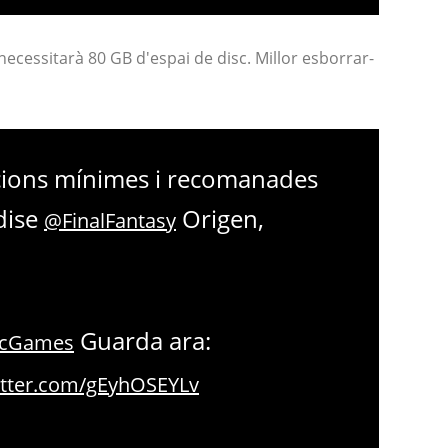
ecessitarà 80 GB d'espai de disc. Millor esborrar-
acions mínimes i recomanades
dise
Origen,
@FinalFantasy
Guarda ara:
icGames
itter.com/gEyhOSEYLv