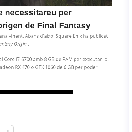
e necessitareu per
origen de Final Fantasy
ana vinent. Abans d'això, Square Enix ha publicat
Fantasy Origin
.
el Core i7-6700 amb 8 GB de RAM per executar-lo.
Radeon RX 470 o GTX 1060 de 6 GB per poder