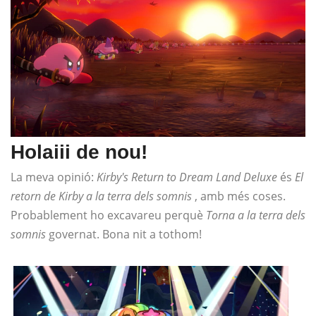
Holaiii de nou!
La meva opinió:
Kirby's Return to Dream Land Deluxe
és
El
retorn de Kirby a la terra dels somnis
, amb més coses.
Probablement ho excavareu perquè
Torna a la terra dels
somnis
governat. Bona nit a tothom!