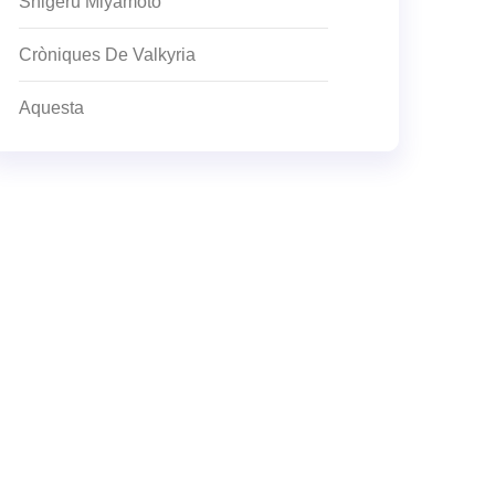
Shigeru Miyamoto
Cròniques De Valkyria
Aquesta