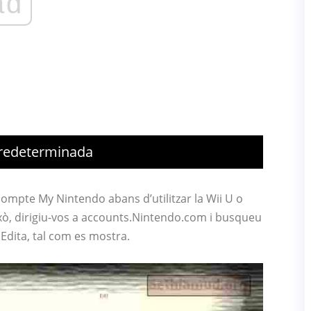
ad
Predeterminada
compte My Nintendo abans d’utilitzar la Wii U o
xò, dirigiu-vos a accounts.Nintendo.com i busqueu
ó Edita, tal com es mostra.