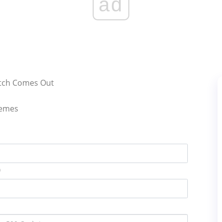
ad
itch Comes Out
lemes
)