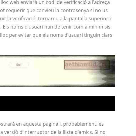
l lloc web enviarà un codi de verificació a l’adreça
pot requerir que canvieu la contrasenya si no us
t la verificació, tornareu a la pantalla superior i
at. Els noms d’usuari han de tenir com a mínim sis
u lloc per evitar que els noms d’usuari tinguin clars
mostrarà en aquesta pàgina i, probablement, es
a versió d’interruptor de la llista d’amics. Si no