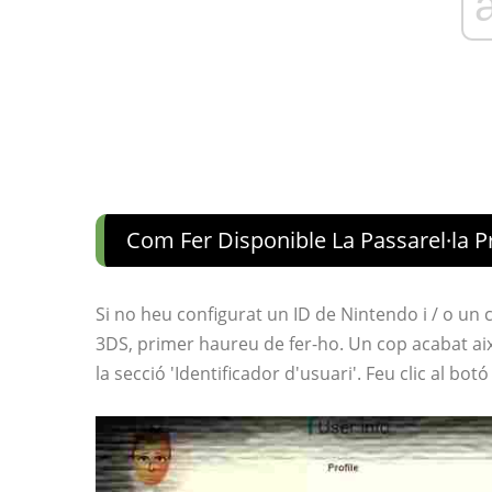
Com Fer Disponible La Passarel·la 
Si no heu configurat un ID de Nintendo i / o un 
3DS, primer haureu de fer-ho. Un cop acabat ai
la secció 'Identificador d'usuari'. Feu clic al bot