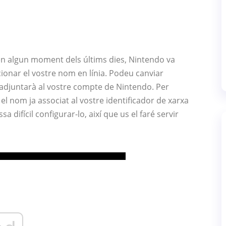
en algun moment dels últims dies, Nintendo va
cionar el vostre nom en línia. Podeu canviar
s’adjuntarà al vostre compte de Nintendo. Per
l nom ja associat al vostre identificador de xarxa
difícil configurar-lo, així que us el faré servir