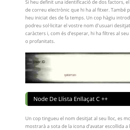
Si heu definit una identificació de dos factors, e
de correu electrònic que hi ha al fitxer. També 
heu iniciat des de fa temps. Un cop hàgiu introduï
podreu sol·licitar el vostre nom d'usuari desitj
caràcters i, com és d’esperar, hi ha filtres al se
o profanitats.
Node De Llista Enllaçat C ++
Un cop tingueu el nom desitjat al seu lloc, es 
mostrarà a sota de la icona d’avatar escollida a l