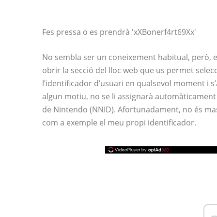
Fes pressa o es prendrà 'xXBonerf4rt69Xx'
No sembla ser un coneixement habitual, però, 
obrir la secció del lloc web que us permet selec
l’identificador d’usuari en qualsevol moment i 
algun motiu, no se li assignarà automàticament e
de Nintendo (NNID). Afortunadament, no és massa 
com a exemple el meu propi identificador.