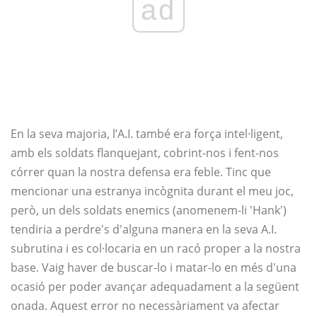
ad
En la seva majoria, l’A.I. també era força intel·ligent,
amb els soldats flanquejant, cobrint-nos i fent-nos
córrer quan la nostra defensa era feble. Tinc que
mencionar una estranya incògnita durant el meu joc,
però, un dels soldats enemics (anomenem-li 'Hank')
tendiria a perdre's d'alguna manera en la seva A.I.
subrutina i es col·locaria en un racó proper a la nostra
base. Vaig haver de buscar-lo i matar-lo en més d'una
ocasió per poder avançar adequadament a la següent
onada. Aquest error no necessàriament va afectar