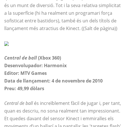
és un munt de diversió. Tot i la seva relativa simplicitat
a la superfície (hi ha realment un programari força
sofisticat entre bastidors), també és un dels títols de
llançament més atractius de Kinect. ((Salt de pàgina))
Central de ball
(Xbox 360)
Desenvolupador: Harmonix
Editor: MTV Games
Data de llançament: 4 de novembre de 2010
Preu: 49,99 dòlars
Central de ball
és increïblement fàcil de jugar i, per tant,
quan es descriu, no sona realment tan impressionant.
Et quedes davant del sensor Kinect i emmiralles els
moviments d’un ballarí a la pantalla; les 'targetes flash'