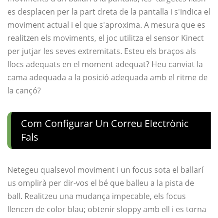
es desplacen per la part dreta de la pantalla i s'indica el
moviment actual i el que s'aproxima. A mesura que es
realitzen els moviments, el joc utilitza el sensor Kinect
per jutjar les seves extremitats. Esteu els braços als
llocs adequats en el moment adequat? Heu canviat la
cama adequada a la posició adequada amb el ritme de
la cançó?
Com Configurar Un Correu Electrònic
Fals
Netegeu qualsevol moviment i un focus sota el ballarí
us omplirà per dir-vos el bé que balleu a la pista de
ball. Realitzeu una mudança impecable, els focus
llencen de color blau; obtenir sloppy amb ell i es torna