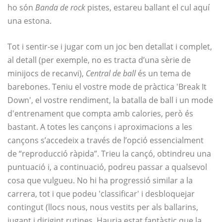
ho són
Banda de rock
pistes, estareu ballant el cul aquí
una estona.
Tot i sentir-se i jugar com un joc ben detallat i complet,
al detall (per exemple, no es tracta d’una sèrie de
minijocs de recanvi),
Central de ball
és un tema de
barebones. Teniu el vostre mode de pràctica 'Break It
Down', el vostre rendiment, la batalla de ball i un mode
d'entrenament que compta amb calories, però és
bastant. A totes les cançons i aproximacions a les
cançons s’accedeix a través de l’opció essencialment
de “reproducció ràpida”. Trieu la cançó, obtindreu una
puntuació i, a continuació, podreu passar a qualsevol
cosa que vulgueu. No hi ha progressió similar a la
carrera, tot i que podeu 'classificar' i desbloquejar
contingut (llocs nous, nous vestits per als ballarins,
jugant i dirigint rutines. Hauria estat fantàstic que la