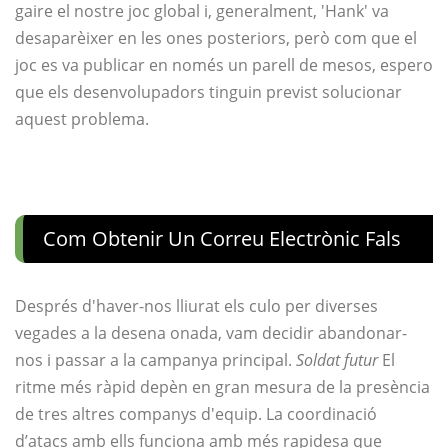
gaire el nostre joc global i, generalment, 'Hank' va
desaparèixer en les ones posteriors, però com que el
joc es va publicar en només un parell de mesos, espero
que els desenvolupadors tinguin previst solucionar
aquest problema.
Com Obtenir Un Correu Electrònic Fals
Després d'haver-nos lliurat els culo per diverses
vegades a la desena onada, vam decidir abandonar-
nos i passar a la campanya principal.
Soldat futur
El
ritme més ràpid depèn en gran mesura de la presència
de tres altres companys d'equip. La coordinació
d’atacs amb ells funciona amb més rapidesa que