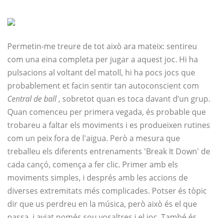
Permetin-me treure de tot això ara mateix: sentireu
com una eina completa per jugar a aquest joc. Hi ha
pulsacions al voltant del matoll, hi ha pocs jocs que
probablement et facin sentir tan autoconscient com
Central de ball
, sobretot quan es toca davant d’un grup.
Quan comenceu per primera vegada, és probable que
trobareu a faltar els moviments i es produeixen rutines
com un peix fora de l'aigua. Però a mesura que
treballeu els diferents entrenaments 'Break It Down' de
cada cançó, comença a fer clic. Primer amb els
moviments simples, i després amb les accions de
diverses extremitats més complicades. Potser és tòpic
dir que us perdreu en la música, però això és el que
passa, i aviat només sou vosaltres i el joc. També és