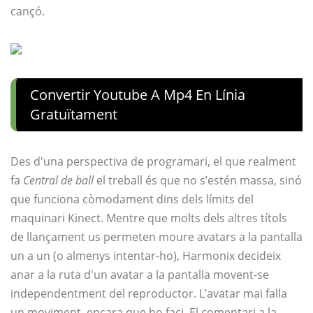
cançó.
Convertir Youtube A Mp4 En Línia
Gratuïtament
Des d'una perspectiva de programari, el que realment
fa
Central de ball
el treball és que no s’estén massa, sinó
que funciona còmodament dins dels límits del
maquinari Kinect. Mentre que molts dels altres títols
de llançament us permeten moure avatars a la pantalla
un a un (o almenys intentar-ho), Harmonix decideix
anar a la ruta d'un avatar a la pantalla movent-se
independentment del reproductor. L’avatar mai falla
un moviment, encara que ho faci. El comentari a la