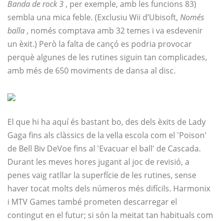
Banda de rock 3
, per exemple, amb les funcions 83)
sembla una mica feble. (Exclusiu Wii d’Ubisoft,
Només
balla
, només comptava amb 32 temes i va esdevenir
un èxit.) Però la falta de cançó es podria provocar
perquè algunes de les rutines siguin tan complicades,
amb més de 650 moviments de dansa al disc.
El que hi ha aquí és bastant bo, des dels èxits de Lady
Gaga fins als clàssics de la vella escola com el 'Poison'
de Bell Biv DeVoe fins al 'Evacuar el ball' de Cascada.
Durant les meves hores jugant al joc de revisió, a
penes vaig ratllar la superfície de les rutines, sense
haver tocat molts dels números més difícils. Harmonix
i MTV Games també prometen descarregar el
contingut en el futur; si són la meitat tan habituals com