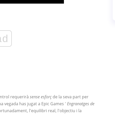
ad
ontrol requerirà
sense esforç
de la seva part per
guna vegada has jugat a Epic Games '
Engranatges de
rtunadament, l'equilibri real, l'objectiu i la