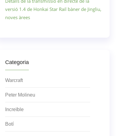
Detalls de la transmissió en directe de la
versió 1.4 de Honkai Star Rail bàner de Jingliu,
noves àrees
Categoria
Warcraft
Peter Molineu
Increïble
Botí