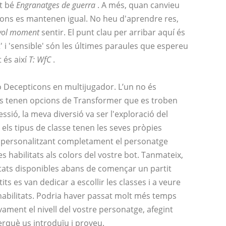
t bé
Engranatges de guerra
. A més, quan canvieu
tons es mantenen igual. No heu d'aprendre res,
evol moment
sentir. El punt clau per arribar aquí és
' i 'sensible' són les últimes paraules que espereu
 és així
T: WfC
.
 Decepticons en multijugador. L’un no és
dos tenen opcions de Transformer que es troben
ssió, la meva diversió va ser l'exploració del
 els tipus de classe tenen les seves pròpies
s personalitzant completament el personatge
es habilitats als colors del vostre bot. Tanmateix,
itats disponibles abans de començar un partit
s es van dedicar a escollir les classes i a veure
habilitats. Podria haver passat molt més temps
ament el nivell del vostre personatge, afegint
erquè us introduïu i proveu.