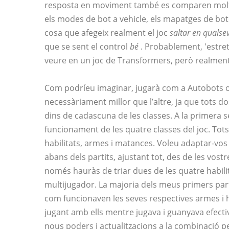
resposta en moviment també es comparen mol
els modes de bot a vehicle, els mapatges de bo
cosa que afegeix realment el joc
saltar en quals
que se sent el control
bé
. Probablement, 'estret
veure en un joc de Transformers, però realment
Com podríeu imaginar, jugarà com a Autobots o
necessàriament millor que l’altre, ja que tots 
dins de cadascuna de les classes. A la primera se
funcionament de les quatre classes del joc. Tots
habilitats, armes i matances. Voleu adaptar-vo
abans dels partits, ajustant tot, des de les vostr
només hauràs de triar dues de les quatre habil
multijugador. La majoria dels meus primers partit
com funcionaven les seves respectives armes i 
jugant amb ells mentre jugava i guanyava efectiv
nous poders i actualitzacions a la combinació p