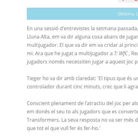
Obteniu 
En una sessió d’entrevistes la setmana passada, 
Lluna Alta, em va dir alguna cosa abans de juga
multijugador. El que va dir em va cridar al princ
mi. Ara que he jugat a multijugador a
T: WfC
, Re
jugadors només necessiten jugar a aquest joc pe
Tieger ho va dir amb claredat: 'El tipus que és 
controlador durant cinc minuts, crec que li agra
Conscient plenament de l’atractiu del joc per al
em donés el seu to als jugadors que es convert
Transformers. La seva resposta no va ser més dire
que tot el que vull fer és fer-ho.'