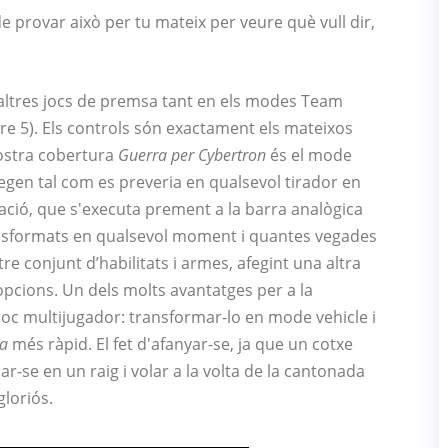
e provar això per tu mateix per veure què vull dir,
 altres jocs de premsa tant en els modes Team
 5). Els controls són exactament els mateixos
nostra cobertura
Guerra per Cybertron
és el mode
egen tal com es preveria en qualsevol tirador en
ació, que s'executa prement a la barra analògica
transformats en qualsevol moment i quantes vegades
e conjunt d’habilitats i armes, afegint una altra
’opcions. Un dels molts avantatges per a la
oc multijugador: transformar-lo en mode vehicle i
a
més ràpid. El fet d'afanyar-se, ja que un cotxe
-se en un raig i volar a la volta de la cantonada
gloriós.