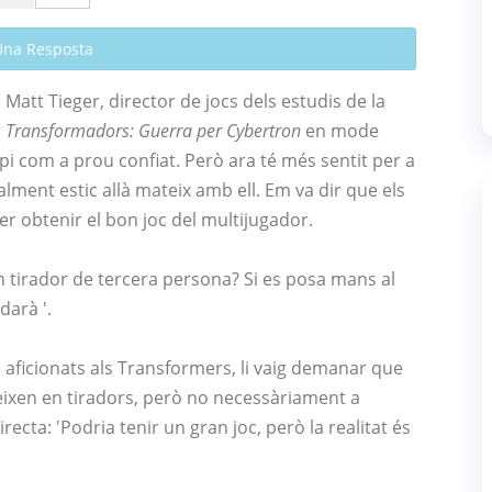
Una Resposta
Matt Tieger, director de jocs dels estudis de la
r
Transformadors: Guerra per Cybertron
en mode
ipi com a prou confiat. Però ara té més sentit per a
alment estic allà mateix amb ell. Em va dir que els
r obtenir el bon joc del multijugador.
un tirador de tercera persona? Si es posa mans al
darà '.
s aficionats als Transformers, li vaig demanar que
eixen en tiradors, però no necessàriament a
cta: 'Podria tenir un gran joc, però la realitat és