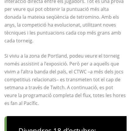
interacció directa entre els jugadors. Tot és una prova
per veure qui pot obtenir la puntuació més alta
donada la mateixa seqüència de tetromino. Amb els
anys, la competició ha evolucionat, utilitzant noves
tècniques i les puntuacions cada cop més grans amb
cada torneig.
Si viviu a la zona de Portland, podeu veure el torneig
només assistint a l’exposició. Però per a aquells que
vivim a l’altra banda del país, el CTWC –a més dels jocs
competitius relacionats– es transmeten tot el cap de
setmana a través de Twitch. A continuació, es pot
veure la programació completa del flux, totes les hores
es fan al Pacífic.
Divendres 18 d’octubre: