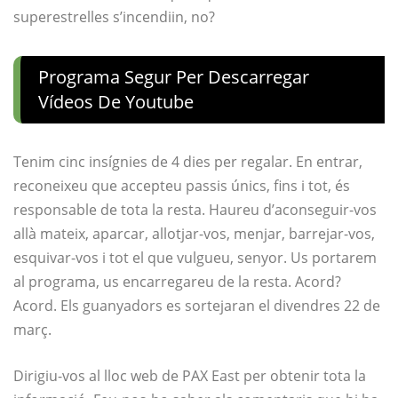
superestrelles s’incendiin, no?
Programa Segur Per Descarregar
Vídeos De Youtube
Tenim cinc insígnies de 4 dies per regalar. En entrar,
reconeixeu que accepteu passis únics, fins i tot, és
responsable de tota la resta. Haureu d’aconseguir-vos
allà mateix, aparcar, allotjar-vos, menjar, barrejar-vos,
esquivar-vos i tot el que vulgueu, senyor. Us portarem
al programa, us encarregareu de la resta. Acord?
Acord. Els guanyadors es sortejaran el divendres 22 de
març.
Dirigiu-vos al lloc web de PAX East per obtenir tota la