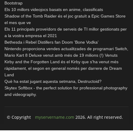
Bootstrap
Els 10 millors videojocs basats en anime, classificats
Shadow of the Tomb Raider és el joc gratuït a Epic Games Store
el mes que ve
Els 11 principals proveïdors de serveis de TI millor gestionats per
a la vostra empresa el 2021
Bethesda i Rebel Distillers fan Doom 'Bone Vodka'
Nintendo proporciona vendes actualitzades de programari Switch,
Mario Kart 8 Deluxe venut amb més de 19 milions (!) Venuts
Kirby and the Forgotten Land és el Kirby que s'ha venut més
ràpidament, el segon en general només per darrere de Dream
Land
Què ha estat jugant aquesta setmana, Destructoid?
Skytex Softbox - the perfect solution for professional photography
and videography.
© Copyright
myservername.com
2026. All right reserved.