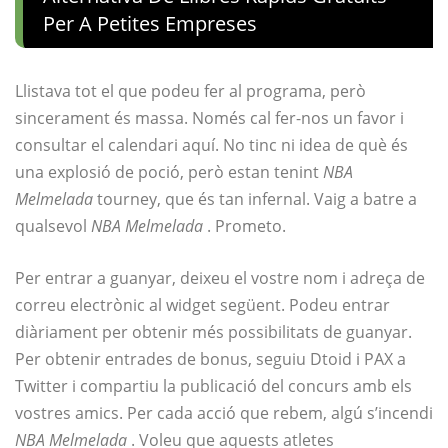
Per A Petites Empreses
Llistava tot el que podeu fer al programa, però
sincerament és massa. Només cal fer-nos un favor i
consultar el calendari aquí. No tinc ni idea de què és
una explosió de poció, però estan tenint
NBA
Melmelada
tourney, que és tan infernal. Vaig a batre a
qualsevol
NBA Melmelada
. Prometo.
Per entrar a guanyar, deixeu el vostre nom i adreça de
correu electrònic al widget següent. Podeu entrar
diàriament per obtenir més possibilitats de guanyar.
Per obtenir entrades de bonus, seguiu Dtoid i PAX a
Twitter i compartiu la publicació del concurs amb els
vostres amics. Per cada acció que rebem, algú s’incendi
NBA Melmelada
. Voleu que aquests atletes