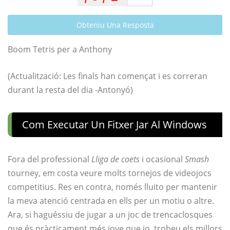
Obteniu Una Resposta
Boom Tetris per a Anthony
(Actualització: Les finals han començat i es correran
durant la resta del dia -Antonyó)
Com Executar Un Fitxer Jar Al Windows
Fora del professional
Lliga de coets
i ocasional
Smash
tourney, em costa veure molts tornejos de videojocs
competitius. Res en contra, només lluito per mantenir
la meva atenció centrada en ells per un motiu o altre.
Ara, si haguéssiu de jugar a un joc de trencaclosques
que és pràcticament més jove que jo, trobeu els millors