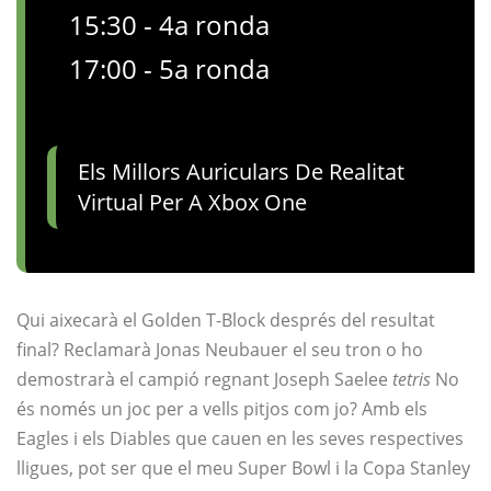
15:30 - 4a ronda
17:00 - 5a ronda
Els Millors Auriculars De Realitat
Virtual Per A Xbox One
Qui aixecarà el Golden T-Block després del resultat
final? Reclamarà Jonas Neubauer el seu tron ​​o ho
demostrarà el campió regnant Joseph Saelee
tetris
No
és només un joc per a vells pitjos com jo? Amb els
Eagles i els Diables que cauen en les seves respectives
lligues, pot ser que el meu Super Bowl i la Copa Stanley