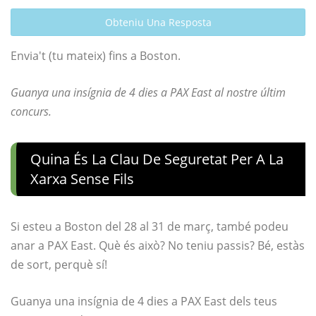
Obteniu Una Resposta
Envia't (tu mateix) fins a Boston.
Guanya una insígnia de 4 dies a PAX East al nostre últim
concurs.
Quina És La Clau De Seguretat Per A La
Xarxa Sense Fils
Si esteu a Boston del 28 al 31 de març, també podeu
anar a PAX East. Què és això? No teniu passis? Bé, estàs
de sort, perquè sí!
Guanya una insígnia de 4 dies a PAX East dels teus