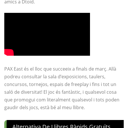
amics a Dtoid.
PAX East és el lloc que succeeix a finals de març. Allà
podreu consultar la sala d’exposicions, taulers,
concursos, tornejos, espais de freeplay i fins i tot un
saló de diversitat! El joc és fantàstic, i qualsevol cosa
que promogui com literalment qualsevol i tots poden
gaudir dels jocs, està bé al meu llibre.
Alternativa De Llibres Ràpids Gratuïts