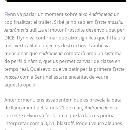
Flynn va parlar un moment sobre això
Andròmeda
un
cop finalitzat el tràiler. Si bé ja ho sabíem
Efecte massiu:
Andròmeda
utilitza el motor Frostbite desenvolupat per
DICE, Flynn va confirmar que això significa que hi haurà
més verticalitat i objectes destructius. També va
mencionar que
Andròmeda
comptarà amb un sistema
de perfil dinàmic, que us permet canviar de classe en
temps real. Qualsevol que va patir per la primera
Efecte
massiu
com a Sentinel estarà encantat de veure
aquesta opció.
Anteriorment, ens assabentem que es preveia la data
de llançament del famós 21 de març
Andròmeda
era
correcte i Flynn va fer broma que la data es podria
interpretar com a 3,2,1, blastoff. Podeu veure algunes