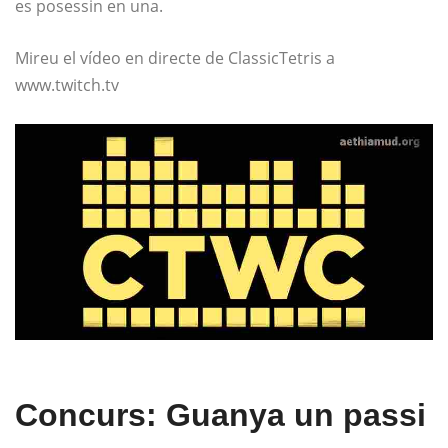
es posessin en una.
Mireu el vídeo en directe de ClassicTetris a
www.twitch.tv
Concurs: Guanya un passi