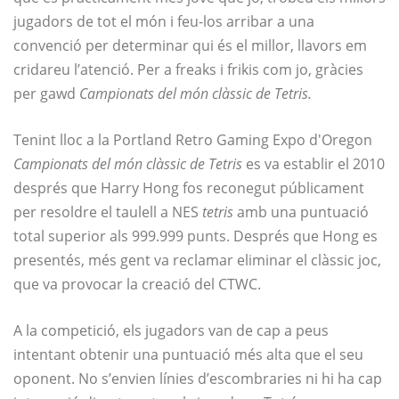
jugadors de tot el món i feu-los arribar a una
convenció per determinar qui és el millor, llavors em
cridareu l’atenció. Per a freaks i frikis com jo, gràcies
per gawd
Campionats del món clàssic de Tetris.
Tenint lloc a la Portland Retro Gaming Expo d'Oregon
Campionats del món clàssic de Tetris
es va establir el 2010
després que Harry Hong fos reconegut públicament
per resoldre el taulell a NES
tetris
amb una puntuació
total superior als 999.999 punts. Després que Hong es
presentés, més gent va reclamar eliminar el clàssic joc,
que va provocar la creació del CTWC.
A la competició, els jugadors van de cap a peus
intentant obtenir una puntuació més alta que el seu
oponent. No s’envien línies d’escombraries ni hi ha cap