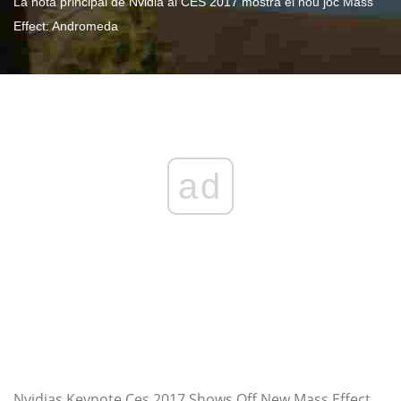
La nota principal de Nvidia al CES 2017 mostra el nou joc Mass
Effect: Andromeda
ad
Nvidias Keynote Ces 2017 Shows Off New Mass Effect