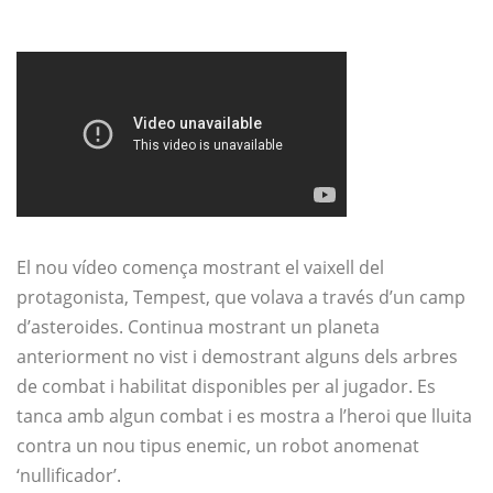
El nou vídeo comença mostrant el vaixell del
protagonista, Tempest, que volava a través d’un camp
d’asteroides. Continua mostrant un planeta
anteriorment no vist i demostrant alguns dels arbres
de combat i habilitat disponibles per al jugador. Es
tanca amb algun combat i es mostra a l’heroi que lluita
contra un nou tipus enemic, un robot anomenat
‘nullificador’.