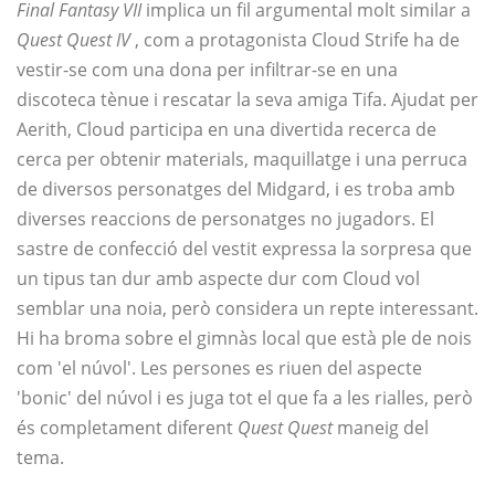
Final Fantasy VII
implica un fil argumental molt similar a
Quest Quest IV
, com a protagonista Cloud Strife ha de
vestir-se com una dona per infiltrar-se en una
discoteca tènue i rescatar la seva amiga Tifa. Ajudat per
Aerith, Cloud participa en una divertida recerca de
cerca per obtenir materials, maquillatge i una perruca
de diversos personatges del Midgard, i es troba amb
diverses reaccions de personatges no jugadors. El
sastre de confecció del vestit expressa la sorpresa que
un tipus tan dur amb aspecte dur com Cloud vol
semblar una noia, però considera un repte interessant.
Hi ha broma sobre el gimnàs local que està ple de nois
com 'el núvol'. Les persones es riuen del aspecte
'bonic' del núvol i es juga tot el que fa a les rialles, però
és completament diferent
Quest Quest
maneig del
tema.