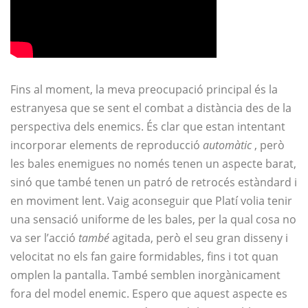
Fins al moment, la meva preocupació principal és la
estranyesa que se sent el combat a distància des de la
perspectiva dels enemics. És clar que estan intentant
incorporar elements de reproducció
automàtic
, però
les bales enemigues no només tenen un aspecte barat,
sinó que també tenen un patró de retrocés estàndard i
en moviment lent. Vaig aconseguir que Platí volia tenir
una sensació uniforme de les bales, per la qual cosa no
va ser l’acció
també
agitada, però el seu gran disseny i
velocitat no els fan gaire formidables, fins i tot quan
omplen la pantalla. També semblen inorgànicament
fora del model enemic. Espero que aquest aspecte es