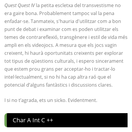
Quest Quest IV
la petita escletxa del transvestisme no
era gaire bona. Probablement tampoc val la pena
enfadar-se. Tanmateix, s'hauria d'utilitzar com a bon
punt de debat i examinar com es poden utilitzar els
temes de contrareflexió, transgènere i estil de vida més
ampli en els videojocs. A mesura que els jocs vagin
creixent, hi haurà oportunitats creixents per explorar
tot tipus de qüestions culturals, i espero sincerament
que estem prou grans per acceptar-ho i tractar-lo
intel·lectualment, si no hi ha cap altra raó que el
potencial d’alguns fantàstics i discussions clares.
I si no t’agrada, ets un sicko. Evidentment.
Char A Int C ++