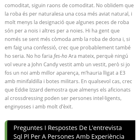
comoditat, siguin raons de comoditat. No oblidem que
la roba és per naturalesa una cosa més aviat natural, i
molt menys la designació que algunes peces de roba
són per a nois i altres per a noies. Hi ha gent que
només se sent més còmoda amb la roba de dona i, si
em faig una confessió, crec que probablement també
ho seria. No ho faria
fes-ho
Ara mateix, perquè ningú
vol veure a John Candy vestit amb un vestit, però si jo
fos un noi amb millor aparença, m’hauria lligat a E3
amb minifaldilla i botes militars. En qualsevol cas, crec
que Eddie Izzard demostra que almenys els aficionats
al crossdressing poden ser persones intel·ligents,
enginyoses i amb molt d’èxit.
Preguntes I Respostes De L'entrevista
Sql Pl Per A Persones Amb Experiència