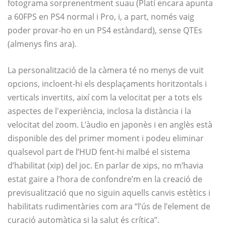
fotograma sorprenentment suau (Platí encara apunta
a 60FPS en PS4 normal i Pro, i, a part, només vaig
poder provar-ho en un PS4 estàndard), sense QTEs
(almenys fins ara).
La personalització de la càmera té no menys de vuit
opcions, incloent-hi els desplaçaments horitzontals i
verticals invertits, així com la velocitat per a tots els
aspectes de l'experiència, inclosa la distància i la
velocitat del zoom. L’àudio en japonès i en anglès està
disponible des del primer moment i podeu eliminar
qualsevol part de l’HUD fent-hi malbé el sistema
d’habilitat (xip) del joc. En parlar de xips, no m’havia
estat gaire a l’hora de confondre’m en la creació de
previsualització que no siguin aquells canvis estètics i
habilitats rudimentàries com ara “l’ús de l’element de
curació automàtica si la salut és crítica”.