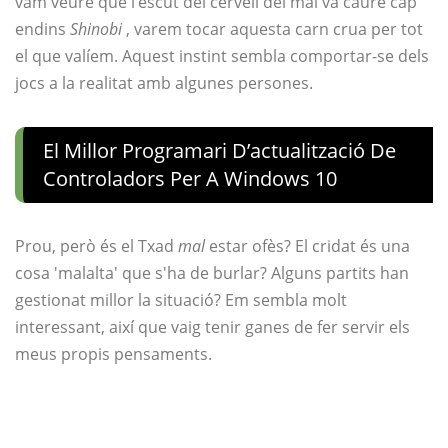
vam veure que l’escut del cervell del mal va caure cap
endins
Shinobi
, varem tocar aquesta carn crua per tot
el que valíem. Aquest instint sembla comportar-se dels
jocs a la realitat amb algunes persones.
El Millor Programari D’actualització De
Controladors Per A Windows 10
Prou, però és el Txad
mal
estar ofès? El cridat és una
cosa 'malalta' que s'ha de burlar? Alguns partits han
gestionat millor la situació? Em sembla molt
interessant, així que vaig tenir ganes de fer servir els
meus propis pensaments.