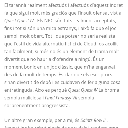
El tarannà realment afectuós i afectuós d’aquest indret
fa que sigui molt més graciós que l’insult ofensat vist a
Quest Quest IV
. Els NPC són tots realment acceptats,
fins i tot si són una mica estranys, i això fa que el joc
sembli molt obert. Tot i que potser no seria realista
que l'estil de vida alternatiu fictici de Cloud fos acollit
tan fàcilment, si més no és un element de trama molt
divertit que no hauria d'ofendre a ningú. És un
moment bonic en un joc clàssic, que m’ha enganxat
des de fa molt de temps. És clar que els escriptors
s’han divertit de debò i es cuidaven de fer alguna cosa
entretinguda. Aixo es perqué
Quest Quest IV
La broma
sembla maliciosa i
Final Fantasy VII
sembla
sorprenentment progressista.
Un altre gran exemple, per a mi, és
Saints Row II
.