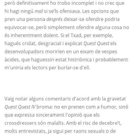
però definitivament ho trobo incomplet i no crec que
hi hagi ningú
mal
si se’ls ofensava. Les opcions que
pren una persona
després
deixar-se ofendre podria
equivocar-se, però simplement ofendre alguna cosa no
és inherentment dolent. Si el Txad, per exemple,
hagués cridat, desgraciat i explicat
Quest Quest
els
desenvolupadors moririen en un eixam de vespes
àcides, que haguessin estat histriònica i probablement
m'uniria els lectors per burlar-se d'ell.
Vaig notar alguns comentaris d'acord amb la gravetat
Quest Quest IV
broma: no en prenen com a humor, sinó
que expressa sincerament l'opinió que els
crossdressers són malalts. Amb el risc de decebre’t,
molts entrevistats, ja sigui per raons sexuals o de