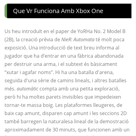
Que Vr Funciona Amb Xbox One
Us heu introduït en el paper de YoRHa No. 2 Model B
(2B), la creació prèvia de
NieR: Automata
té molt poca
exposició. Una introducció de text breu informa al
jugador que ha d’entrar en una fàbrica abandonada
per destruir una arma, i el subtext és bàsicament
“xutar i agafar noms”. Hi ha una batalla d'arena,
seguida d'una sèrie de camins lineals, i altres batalles
més.
automàtic
compta amb una petita exploració,
però hi ha moltes parets invisibles que impedeixen
tornar-te massa boig. Les plataformes lleugeres, de
baix cap amunt, disparen cap amunt i les seccions 2D
també barregen la naturalesa lineal de la demostració
aproximadament de 30 minuts, que funcionen amb un