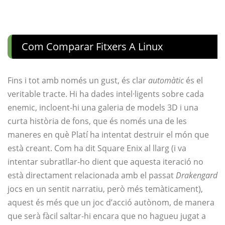
Com Comparar Fitxers A Linux
Fins i tot amb només un gust, és clar
automàtic
és el
veritable tracte. Hi ha dades intel·ligents sobre cada
enemic, incloent-hi una galeria de models 3D i una
curta història de fons, que és només una de les
maneres en què Platí ha intentat destruir el món que
està creant. Com ha dit Square Enix al llarg (i va
intentar subratllar-ho dient que aquesta iteració no
està directament relacionada amb el passat
Drakengard
jocs en un sentit narratiu, però més temàticament),
aquest és més que un joc d’acció autònom, de manera
que serà fàcil saltar-hi encara que no hagueu jugat a