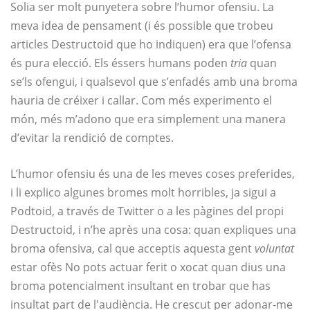
Solia ser molt punyetera sobre l’humor ofensiu. La
meva idea de pensament (i és possible que trobeu
articles Destructoid que ho indiquen) era que l’ofensa
és pura elecció. Els éssers humans poden
tria
quan
se’ls ofengui, i qualsevol que s’enfadés amb una broma
hauria de créixer i callar. Com més experimento el
món, més m’adono que era simplement una manera
d’evitar la rendició de comptes.
L’humor ofensiu és una de les meves coses preferides,
i li explico algunes bromes molt horribles, ja sigui a
Podtoid, a través de Twitter o a les pàgines del propi
Destructoid, i n’he après una cosa: quan expliques una
broma ofensiva, cal que acceptis aquesta gent
voluntat
estar ofès No pots actuar ferit o xocat quan dius una
broma potencialment insultant en trobar que has
insultat part de l'audiència. He crescut per adonar-me