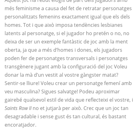
Aquest joc ha rebut elogis de part dels jugadors amb
més feminisme a causa del fet de retratar personatges
personalitzats femenins exactament igual que els dels
homes. Tot i que això imposa tendències lesbianes
latents al personatge, si el jugador ho pretén o no, no
deixa de ser un exemple fantàstic de joc amb la ment
oberta, ja que a més d’homes i dones, els jugadors
poden fer de personatges transversals i personatges
transgènere jugant amb la configuració del joc Voleu
donar la mà d’un vestit al vostre gàngster matat?
Sentir-se lliure! Voleu crear un personatge femení amb
veu masculina? Sigues salvatge! Podeu aproximar
gairebé qualsevol estil de vida que reflecteixi el vostre, i
Saints Row II
no et jutjarà per això. Crec que un joc tan
desagradable i sense gust és tan cultural, és bastant
encoratjador.