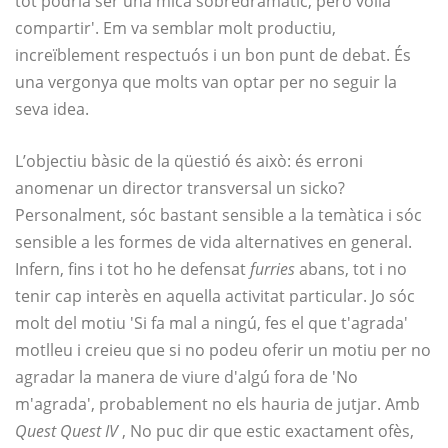
tot podria ser una mica sobredramàtic, però volia
compartir'. Em va semblar molt productiu,
increïblement respectuós i un bon punt de debat. És
una vergonya que molts van optar per no seguir la
seva idea.
L’objectiu bàsic de la qüestió és això: és erroni
anomenar un director transversal un sicko?
Personalment, sóc bastant sensible a la temàtica i sóc
sensible a les formes de vida alternatives en general.
Infern, fins i tot ho he defensat
furries
abans, tot i no
tenir cap interès en aquella activitat particular. Jo sóc
molt del motiu 'Si fa mal a ningú, fes el que t'agrada'
motlleu i creieu que si no podeu oferir un motiu per no
agradar la manera de viure d'algú fora de 'No
m'agrada', probablement no els hauria de jutjar. Amb
Quest Quest IV
, No puc dir que estic exactament ofès,