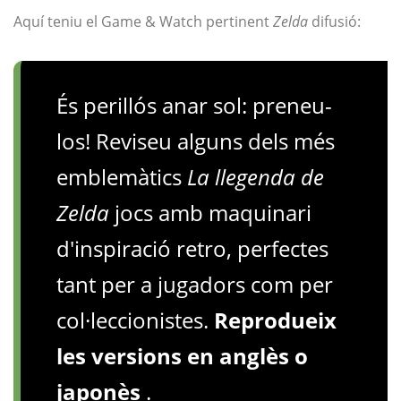
Aquí teniu el Game & Watch pertinent
Zelda
difusió:
És perillós anar sol: preneu-
los! Reviseu alguns dels més
emblemàtics
La llegenda de
Zelda
jocs amb maquinari
d'inspiració retro, perfectes
tant per a jugadors com per
col·leccionistes.
Reprodueix
les versions en anglès o
japonès
.