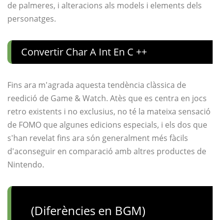
de palmeres, i alteracions als models i elements dels
personatges.
Convertir Char A Int En C ++
Fins ara m'agrada aquesta tendència clàssica de
reedició de Game & Watch. Atès que es centra en jocs
retro existents i no exclusius, no té la mateixa sensació
de FOMO que algunes edicions especials, i els dos que
s'han revelat fins ara són generalment més fàcils
d'aconseguir en comparació amb altres productes de
Nintendo.
(Diferències en BGM)