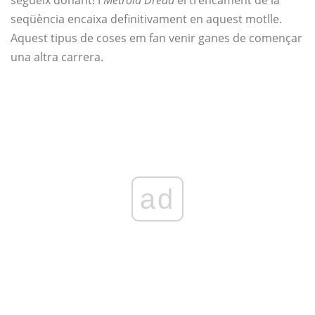
segueix donant! I
Metroid Dread
el trencament de la
seqüència encaixa definitivament en aquest motlle.
Aquest tipus de coses em fan venir ganes de començar
una altra carrera.
ad