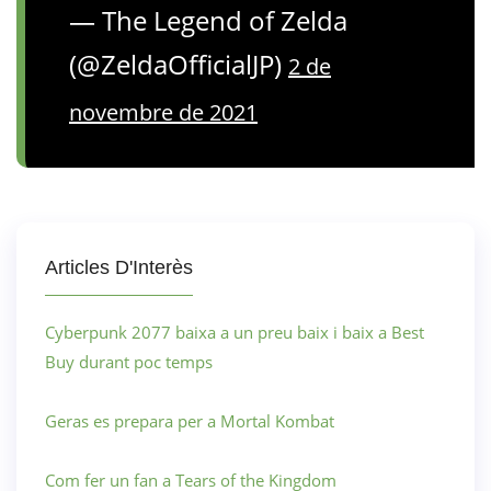
— The Legend of Zelda
(@ZeldaOfficialJP)
2 de
novembre de 2021
Articles D'Interès
Cyberpunk 2077 baixa a un preu baix i baix a Best
Buy durant poc temps
Geras es prepara per a Mortal Kombat
Com fer un fan a Tears of the Kingdom