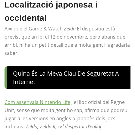
Localització japonesa i
occidental
Així que el Game & Watch
Zelda
El dispositiu està
previst que arribi el 12 de novembre, però abans que
arribi, hi ha un petit detall que a molta gent li agradaria
saber.
Quina És La Meva Clau De Seguretat A
Internet
Com assenyala Nintendo Life
, el lloc oficial del Regne
Unit, sense que molta gent ho sap, afirma que podreu
jugar a les versions en anglès o japonès dels jocs
inclosos:
Zelda, Zelda II,
i
El despertar d'enllaç
.