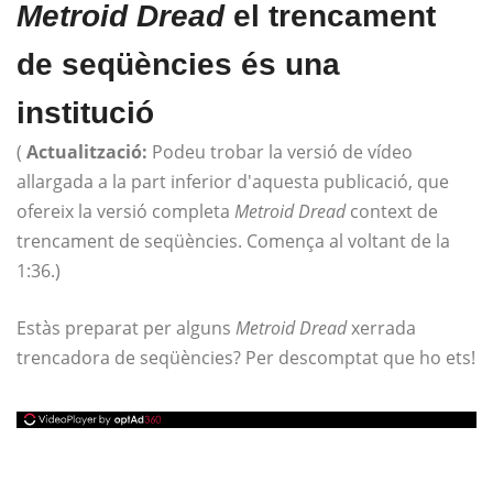
Metroid Dread
el trencament
de seqüències és una
institució
(
Actualització:
Podeu trobar la versió de vídeo
allargada a la part inferior d'aquesta publicació, que
ofereix la versió completa
Metroid Dread
context de
trencament de seqüències. Comença al voltant de la
1:36.)
Estàs preparat per alguns
Metroid Dread
xerrada
trencadora de seqüències? Per descomptat que ho ets!