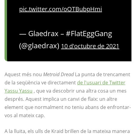
pic.twitter.com/oOTBubpHmi
— Glaedrax – #FlatEggGang
(@glaedrax)
10 d'octubre de 2021
Aquest més nou
Metroid Dread
La punta de trencament
de la seqüència ve directament
de l'usuari de Twitter
Yassu Yassu
, que va descobrir una altra cosa un mes
després. Aquest implica un canvi de flaix: un altre
element que normalment no teniu abans de enfrontar-
vos al mateix cap.
A la lluita, els ulls de Kraid brillen de la mateixa manera