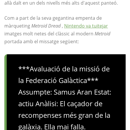
allà dalt en un dels nivells més alts d'aquest panteó.
Com a part de la seva gegantina empenta de
màrqueting
Metroid Dread
,
Nintendo va tuitejar
imatges molt netes del clàssic al modern
Metroid
portada amb el missatge següent:
***Avaluació de la missió de
la Federació Galàctica***
Assumpte: Samus Aran Estat:
actiu Anàlisi: El caçador de
recompenses més gran de la
galàxia. Ella mai falla.