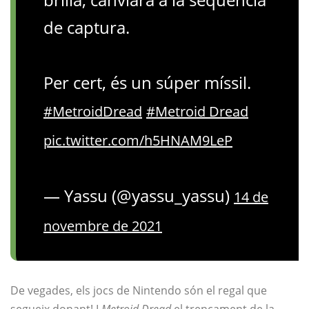
de captura.
Per cert, és un súper míssil.
#MetroidDread
#Metroid Dread
pic.twitter.com/h5HNAM9LeP
— Yassu (@yassu_yassu)
14 de
novembre de 2021
De vegades, els jocs de Nintendo són el regal que