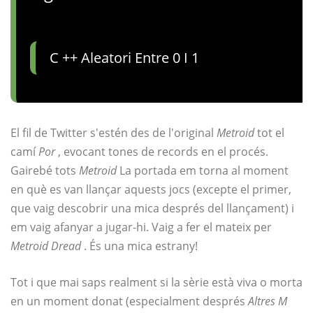
C ++ Aleatori Entre 0 I 1
El fil de Twitter s'estén des de l'original
Metroid
tot el
camí
Por
, evocant tones de records en el procés.
Gairebé tots
Metroid
La portada em torna al moment
en què es van llançar aquests jocs (excepte el primer,
que vaig descobrir una mica després del llançament) i
em vaig afanyar a jugar-hi. Vaig a fer el mateix per
Metroid Dread
. És una mica estrany!
Tot i que mai saps realment si la sèrie està viva o morta
en un moment donat (especialment després
Altres M