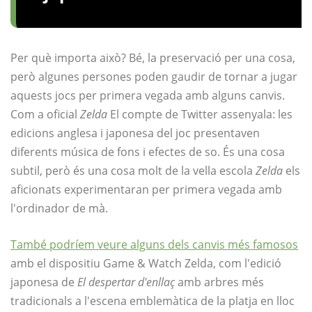
Per què importa això? Bé, la preservació per una cosa,
però algunes persones poden gaudir de tornar a jugar
aquests jocs per primera vegada amb alguns canvis.
Com a oficial
Zelda
El compte de Twitter assenyala: les
edicions anglesa i japonesa del joc presentaven
diferents música de fons i efectes de so. És una cosa
subtil, però és una cosa molt de la vella escola
Zelda
els
aficionats experimentaran per primera vegada amb
l'ordinador de mà.
També podríem veure alguns dels canvis més famosos
amb el dispositiu Game & Watch Zelda, com l'edició
japonesa de
El despertar d'enllaç
amb arbres més
tradicionals a l'escena emblemàtica de la platja en lloc