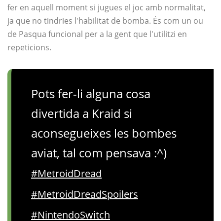
fer en aquell moment si jugues el joc amb normalitat,
ja que no tindries l'habilitat de bomba. És com un ou
de Pasqua funcional per a la gent que l'utilitzi en
repeticions.
Pots fer-li alguna cosa
divertida a Kraid si
aconsegueixes les bombes
aviat, tal com pensava :^)
#MetroidDread
#MetroidDreadSpoilers
#NintendoSwitch