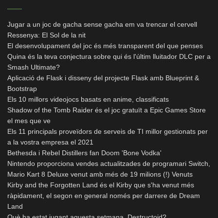
Jugar a un joc de gacha sense gacha em va trencar el cervell
Ressenya: El Sol de la nit
El desenvolupament del joc és més transparent del que penses
Quina és la teva conjectura sobre qui és l'últim lluitador DLC per a
Smash Ultimate?
Aplicació de Flask i disseny del projecte Flask amb Blueprint &
Bootstrap
Els 10 millors videojocs basats en anime, classificats
Shadow of the Tomb Raider és el joc gratuït a Epic Games Store
el mes que ve
Els 11 principals proveïdors de serveis de TI millor gestionats per
a la vostra empresa el 2021
Bethesda i Rebel Distillers fan Doom 'Bone Vodka'
Nintendo proporciona vendes actualitzades de programari Switch,
Mario Kart 8 Deluxe venut amb més de 19 milions (!) Venuts
Kirby and the Forgotten Land és el Kirby que s'ha venut més
ràpidament, el segon en general només per darrere de Dream
Land
Què ha estat jugant aquesta setmana, Destructoid?