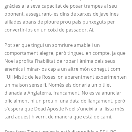
gràcies a la seva capacitat de posar trampes al seu
oponent, assegurant-les dins de xarxes de javelines
afilades abans de ploure prou pals punxeguts per
convertir-los en un coixí de passador. Ai.
Pot ser que tingui un somriure amable i un
comportament alegre, però tingueu en compte, ja que
Noel aprofita l'habilitat de robar l'ànima dels seus
enemics i mirar-los cap a un altre món conegut com
l'Ull Místic de les Roses, on aparentment experimenten
un malson sense fi. Només els donaria un bitllet
d'anada a Anglaterra, francament. No es va anunciar
oficialment ni un preu ni una data de llançament, però
s'espera que Dead Apostle Noel s'uneixi a la llista més
tard aquest hivern, de manera que està de camí.
Sang fosa: Tipus Lumina
ja està disponible a PS4, PC,