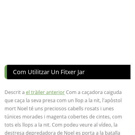
Com Utilitzar Un Fitxer Jar
Descrit a
el tràiler anterior
Com a caçadora caiguda
que caça la seva presa com un llop a la nit, l'apòstol
mort Noel té uns preciosos cabells rosats i unes
túnices morades i magenta cobertes de cintes, com
tots els llops a la nit. Com podeu veure al vídeo, la
destresa depredadora de Noel es porta a la batalla