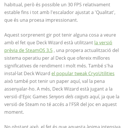
habitual, però és possible un 30 FPS relativament
estable fins i tot amb l'escalador ajustat a 'Qualitat',
que és una proesa impressionant.
Aquest sorprenent gir pot tenir alguna cosa a veure
amb el fet que Deck Wizard està utilitzant
la versió
prèvia de SteamOS 3.5
, una propera actualització del
sistema operatiu per al Deck que ofereix millores
significatives de rendiment i molt més. També s'ha
instal·lat Deck Wizard
el popular tweak CryoUtilities
això també pot tenir un paper aquí, val la pena
assenyalar-ho. A més, Deck Wizard està jugant a la
versió d'Epic Games
Senyors dels caiguts
aquí, ja que la
versió de Steam no té accés a l'FSR del joc en aquest
moment.
No obstant això, el fet és que aquesta ànima intensiva