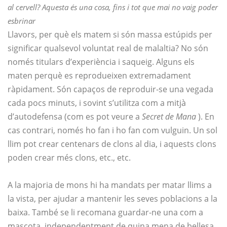
al cervell? Aquesta és una cosa, fins i tot que mai no vaig poder
esbrinar
Llavors, per què els matem si són massa estúpids per
significar qualsevol voluntat real de malaltia? No són
només titulars d’experiència i saqueig. Alguns els
maten perquè es reprodueixen extremadament
ràpidament. Són capaços de reproduir-se una vegada
cada pocs minuts, i sovint s’utilitza com a mitjà
d’autodefensa (com es pot veure a
Secret de Mana
). En
cas contrari, només ho fan i ho fan com vulguin. Un sol
llim pot crear centenars de clons al dia, i aquests clons
poden crear més clons, etc., etc.
A la majoria de mons hi ha mandats per matar llims a
la vista, per ajudar a mantenir les seves poblacions a la
baixa. També se li recomana guardar-ne una com a
mascota, independentment de quina mena de bellesa