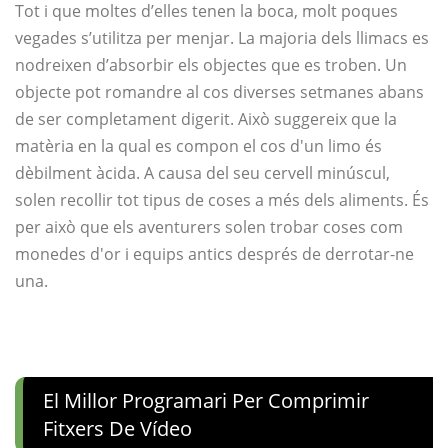
Tot i que moltes d’elles tenen la boca, molt poques
vegades s’utilitza per menjar. La majoria dels llimacs es
nodreixen d’absorbir els objectes que es troben. Un
objecte pot romandre al cos diverses setmanes abans
de ser completament digerit. Això suggereix que la
matèria en la qual es compon el cos d'un limo és
dèbilment àcida. A causa del seu cervell minúscul,
solen recollir tot tipus de coses a més dels aliments. És
per això que els aventurers solen trobar coses com
monedes d'or i equips antics després de derrotar-ne
una.
El Millor Programari Per Comprimir
Fitxers De Vídeo