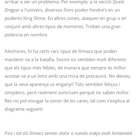
arribar a ser un problema. Per exemple, a la secció
Quest
Dragon
a l’univers, diversos llims poden fondre’s en un
poderós King Slime. En altres zones, ataquen en grup o en
conjunt amb altres tipus de monstres. Troben una gran
potència en nombre.
Aleshores, hi ha certs rars tipus de llimacs que poden
mantenir-se a la batalla. Sovint no semblen molt diferents
que els tipus més febles, de manera que sempre és millor
acostar-se a un limo amb una mica de precaució. No deixeu
que la seva aparença us enganyi! Tots semblen feliços i
simpàtics, però realment somriuen perquè no saben millor.
Res no pot eixugar la sonor de les cares, tal com s’explica al
diagrama següent:
Fins i tot els llimacs senten dolor o només viatja molt lentament