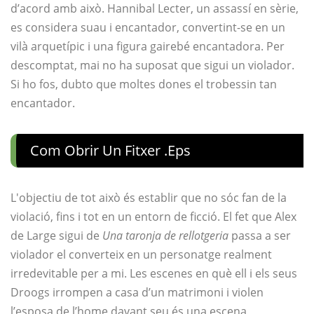
d’acord amb això. Hannibal Lecter, un assassí en sèrie,
es considera suau i encantador, convertint-se en un
vilà arquetípic i una figura gairebé encantadora. Per
descomptat, mai no ha suposat que sigui un violador.
Si ho fos, dubto que moltes dones el trobessin tan
encantador.
Com Obrir Un Fitxer .eps
L'objectiu de tot això és establir que no sóc fan de la
violació, fins i tot en un entorn de ficció. El fet que Alex
de Large sigui de
Una taronja de rellotgeria
passa a ser
violador el converteix en un personatge realment
irredevitable per a mi. Les escenes en què ell i els seus
Droogs irrompen a casa d’un matrimoni i violen
l’esposa de l’home davant seu és una escena