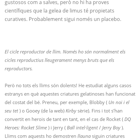
gustosos com a salves, però no hi ha proves
científiques que la gelea de limus té propietats
curatives. Probablement sigui només un placebo.
El cicle reproductor de llim. Només ho són normalment els
cicles reproductius lleugerament menys bruts que els
reproductors.
Però no tots els llims són dolents! He estudiat alguns casos
estranys en què aquestes criatures gelatinoses han funcionat
del costat del bé. Preneu, per exemple, Blobby (
Un noi i el
seu tet
) o Gooey (de la web)
Kirby
sèrie). Fins i tot s’han
convertit en herois de tant en tant, en el cas de Rocket (
DQ
Heroes: Rocket Slime
) i Jerry (
Ball intel·ligent
/
Jerry Boy
).
Llims com aquests ho demostren
llauna
siguin criatures