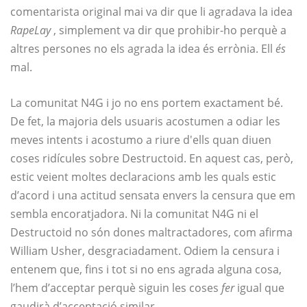
comentarista original mai va dir que li agradava la idea
RapeLay
, simplement va dir que prohibir-ho perquè a
altres persones no els agrada la idea és errònia. Ell
és
mal.
La comunitat N4G i jo no ens portem exactament bé.
De fet, la majoria dels usuaris acostumen a odiar les
meves intents i acostumo a riure d'ells quan diuen
coses ridícules sobre Destructoid. En aquest cas, però,
estic veient moltes declaracions amb les quals estic
d’acord i una actitud sensata envers la censura que em
sembla encoratjadora. Ni la comunitat N4G ni el
Destructoid no són dones maltractadores, com afirma
William Usher, desgraciadament. Odiem la censura i
entenem que, fins i tot si no ens agrada alguna cosa,
l’hem d’acceptar perquè siguin les coses
fer
igual que
gaudirà d’acceptació similar.