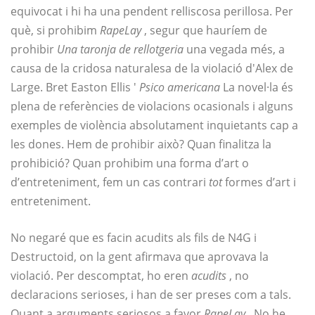
equivocat i hi ha una pendent relliscosa perillosa. Per
què, si prohibim
RapeLay
, segur que hauríem de
prohibir
Una taronja de rellotgeria
una vegada més, a
causa de la cridosa naturalesa de la violació d'Alex de
Large. Bret Easton Ellis '
Psico americana
La novel·la és
plena de referències de violacions ocasionals i alguns
exemples de violència absolutament inquietants cap a
les dones. Hem de prohibir això? Quan finalitza la
prohibició? Quan prohibim una forma d’art o
d’entreteniment, fem un cas contrari
tot
formes d’art i
entreteniment.
No negaré que es facin acudits als fils de N4G i
Destructoid, on la gent afirmava que aprovava la
violació. Per descomptat, ho eren
acudits
, no
declaracions serioses, i han de ser preses com a tals.
Quant a arguments seriosos a favor
RapeLay
, No he