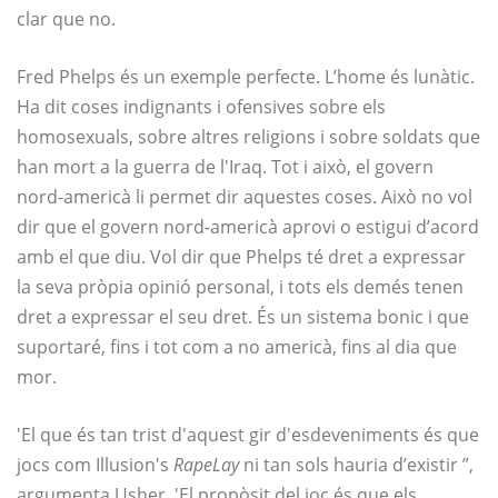
clar que no.
Fred Phelps és un exemple perfecte. L’home és lunàtic.
Ha dit coses indignants i ofensives sobre els
homosexuals, sobre altres religions i sobre soldats que
han mort a la guerra de l'Iraq. Tot i això, el govern
nord-americà li permet dir aquestes coses. Això no vol
dir que el govern nord-americà aprovi o estigui d’acord
amb el que diu. Vol dir que Phelps té dret a expressar
la seva pròpia opinió personal, i tots els demés tenen
dret a expressar el seu dret. És un sistema bonic i que
suportaré, fins i tot com a no americà, fins al dia que
mor.
'El que és tan trist d'aquest gir d'esdeveniments és que
jocs com Illusion's
RapeLay
ni tan sols hauria d’existir ”,
argumenta Usher. 'El propòsit del joc és que els