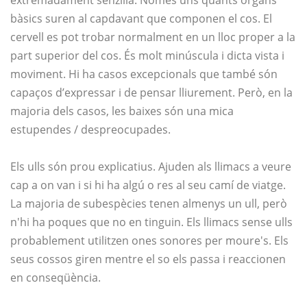
extremadament senzilla. Només uns quants òrgans
bàsics suren al capdavant que componen el cos. El
cervell es pot trobar normalment en un lloc proper a la
part superior del cos. És molt minúscula i dicta vista i
moviment. Hi ha casos excepcionals que també són
capaços d’expressar i de pensar lliurement. Però, en la
majoria dels casos, les baixes són una mica
estupendes / despreocupades.
Els ulls són prou explicatius. Ajuden als llimacs a veure
cap a on van i si hi ha algú o res al seu camí de viatge.
La majoria de subespècies tenen almenys un ull, però
n'hi ha poques que no en tinguin. Els llimacs sense ulls
probablement utilitzen ones sonores per moure's. Els
seus cossos giren mentre el so els passa i reaccionen
en conseqüència.