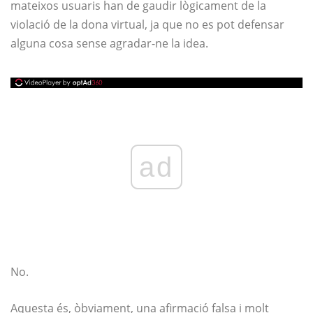
mateixos usuaris han de gaudir lògicament de la
violació de la dona virtual, ja que no es pot defensar
alguna cosa sense agradar-ne la idea.
ad
No.
Aquesta és, òbviament, una afirmació falsa i molt