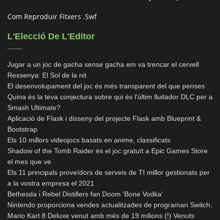
Com Reproduir Fitxers .swf
L'Elecció De L'Editor
Jugar a un joc de gacha sense gacha em va trencar el cervell
Ressenya: El Sol de la nit
El desenvolupament del joc és més transparent del que penses
Quina és la teva conjectura sobre qui és l'últim lluitador DLC per a
Smash Ultimate?
Aplicació de Flask i disseny del projecte Flask amb Blueprint &
Bootstrap
Els 10 millors videojocs basats en anime, classificats
Shadow of the Tomb Raider és el joc gratuït a Epic Games Store
el mes que ve
Els 11 principals proveïdors de serveis de TI millor gestionats per
a la vostra empresa el 2021
Bethesda i Rebel Distillers fan Doom 'Bone Vodka'
Nintendo proporciona vendes actualitzades de programari Switch,
Mario Kart 8 Deluxe venut amb més de 19 milions (!) Venuts