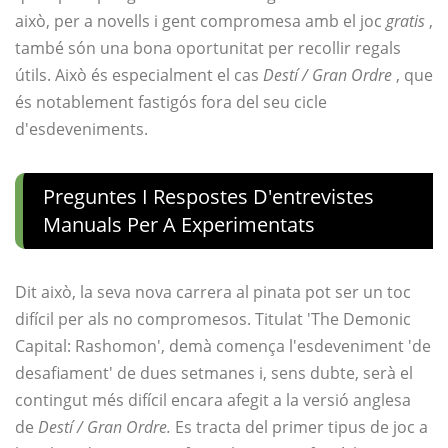
això, per a novells i gent compromesa amb el joc
gratis
,
també són una bona oportunitat per recollir regals
útils. Això és especialment el cas
Destí / Gran Ordre
, que
és notablement fastigós fora del seu cicle
d'esdeveniments.
Preguntes I Respostes D'entrevistes
Manuals Per A Experimentats
Dit això, la seva nova carrera al pinata pot ser un toc
difícil per als no compromesos. Titulat 'The Demonic
Capital: Rashomon', demà comença l'esdeveniment 'de
desafiament' de dues setmanes i, sens dubte, serà el
contingut més difícil encara afegit a la versió anglesa
de
Destí / Gran Ordre.
Es tracta del primer tipus de joc a