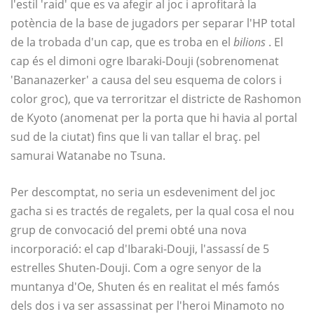
l'estil 'raid' que es va afegir al joc i aprofitarà la
potència de la base de jugadors per separar l'HP total
de la trobada d'un cap, que es troba en el
bilions
. El
cap és el dimoni ogre Ibaraki-Douji (sobrenomenat
'Bananazerker' a causa del seu esquema de colors i
color groc), que va terroritzar el districte de Rashomon
de Kyoto (anomenat per la porta que hi havia al portal
sud de la ciutat) fins que li van tallar el braç. pel
samurai Watanabe no Tsuna.
Per descomptat, no seria un esdeveniment del joc
gacha si es tractés de regalets, per la qual cosa el nou
grup de convocació del premi obté una nova
incorporació: el cap d'Ibaraki-Douji, l'assassí de 5
estrelles Shuten-Douji. Com a ogre senyor de la
muntanya d'Oe, Shuten és en realitat el més famós
dels dos i va ser assassinat per l'heroi Minamoto no