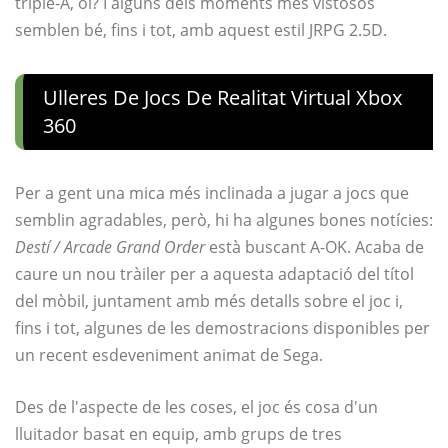
triple-A, oi? I alguns dels moments més vistosos
semblen bé, fins i tot, amb aquest estil JRPG 2.5D.
Ulleres De Jocs De Realitat Virtual Xbox
360
Per a gent una mica més inclinada a jugar a jocs que
semblin agradables, però, hi ha algunes bones notícies:
Destí / Arcade Grand Order
està buscant A-OK. Acaba de
caure un nou tràiler per a aquesta adaptació del títol
del mòbil, juntament amb més detalls sobre el joc i,
fins i tot, algunes de les demostracions disponibles per
un recent esdeveniment animat de Sega.
Des de l'aspecte de les coses, el joc és cosa d'un
lluitador basat en equip, amb grups de tres