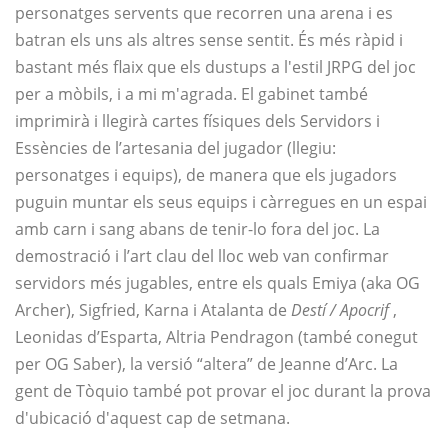
personatges servents que recorren una arena i es
batran els uns als altres sense sentit. És més ràpid i
bastant més flaix que els dustups a l'estil JRPG del joc
per a mòbils, i a mi m'agrada. El gabinet també
imprimirà i llegirà cartes físiques dels Servidors i
Essències de l’artesania del jugador (llegiu:
personatges i equips), de manera que els jugadors
puguin muntar els seus equips i càrregues en un espai
amb carn i sang abans de tenir-lo fora del joc. La
demostració i l’art clau del lloc web van confirmar
servidors més jugables, entre els quals Emiya (aka OG
Archer), Sigfried, Karna i Atalanta de
Destí / Apocrif
,
Leonidas d’Esparta, Altria Pendragon (també conegut
per OG Saber), la versió “altera” de Jeanne d’Arc. La
gent de Tòquio també pot provar el joc durant la prova
d'ubicació d'aquest cap de setmana.