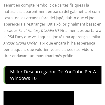
Tenint en compte l’embolic de cartes físiques i la
naturalesa aparentment en xarxa del gabinet, així com
l’estat de les arcades fora del Japó, dubto que el joc
apareixerà a l’estranger. Dit això, originalment basat en
arcades
Final Fantasy Dissidia NT
Finalment, es portarà a
la PS4 l'any que ve, i aquest joc té una aparença similar
Arcade Grand Order
, així que encara hi ha esperança
per a aquells que voldrien veure els seus servidors
tirar endavant un maquinari més gràfic.
Millor Descarregador De YouTube Per A
Windows 10