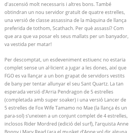
d'ascensió molt necessaris i altres bons. També
obtindran un nou servidor gratuït de quatre estrelles,
una versió de classe assassina de la màquina de llança
preferida de tothom, Scathach. Per què assassí? Com
que ara que va posar els seus mallats per un banyador,
va vestida per matar!
Per descomptat, un esdeveniment estiuenc no estaria
complet sense un al·licient a jugar a les dones, així que
FGO es va llançar a un bon grapat de servidors vestits
de bany per tentar allunyar el seu Sant Quartz. La tan
esperada versió d’Arria Pendragon de 5 estrelles
(completada amb super soaker) i una versió Lancer de
5 estrelles de Fox Wife Tamamo no Mae (la llança és un
para-sol) s’uneixen a un conjunt complet de 4 estrelles,
inclosos Rider Mordred (edició del surf), l’arquista Anne
Bonny i Mary Read (ara el musket d’Anne vol dir alguna