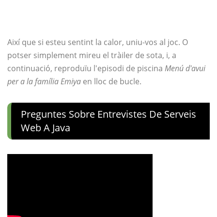
Així que si esteu sentint la calor, uniu-vos al joc. O
potser simplement mireu el tràiler de sota, i, a
continuació, reproduïu l'episodi de piscina
Menú d'avui
per a la família Emiya
en lloc de bucle.
Preguntes Sobre Entrevistes De Serveis
Web A Java