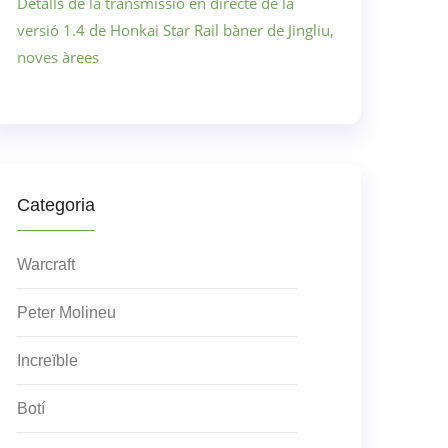
Detalls de la transmissió en directe de la
versió 1.4 de Honkai Star Rail bàner de Jingliu,
noves àrees
Categoria
Warcraft
Peter Molineu
Increïble
Botí