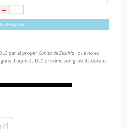
Una Resposta
DLC per al proper
Contes de Zestiria
, que no es
alguns d'aquests DLC pròxims són gratuïts durant
ad