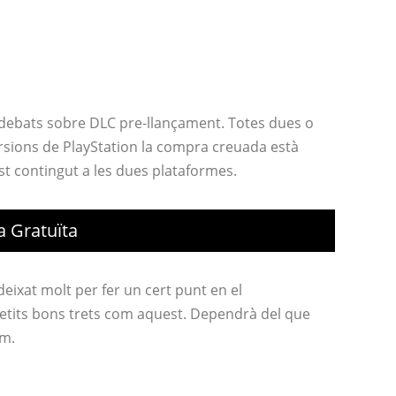
debats sobre DLC pre-llançament. Totes dues o
ersions de PlayStation la compra creuada està
t contingut a les dues plataformes.
 Gratuïta
eixat molt per fer un cert punt en el
 petits bons trets com aquest. Dependrà del que
em.