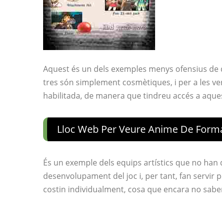
Aquest és un dels exemples menys ofensius de 
tres són simplement cosmètiques, i per a les v
habilitada, de manera que tindreu accés a aques
Lloc Web Per Veure Anime De Forma
És un exemple dels equips artístics que no han d
desenvolupament del joc i, per tant, fan servir
costin individualment, cosa que encara no sab