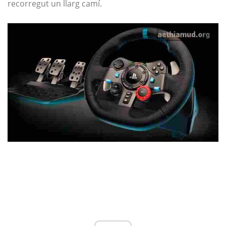
recorregut un llarg camí.