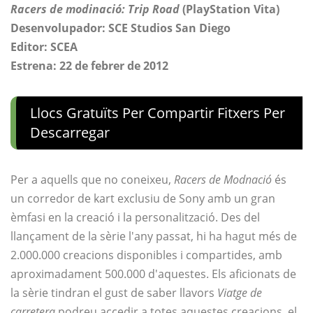
Racers de modinació: Trip Road
(PlayStation Vita)
Desenvolupador: SCE Studios San Diego
Editor: SCEA
Estrena: 22 de febrer de 2012
Llocs Gratuïts Per Compartir Fitxers Per
Descarregar
Per a aquells que no coneixeu,
Racers de Modnació
és
un corredor de kart exclusiu de Sony amb un gran
èmfasi en la creació i la personalització. Des del
llançament de la sèrie l'any passat, hi ha hagut més de
2.000.000 creacions disponibles i compartides, amb
aproximadament 500.000 d'aquestes. Els aficionats de
la sèrie tindran el gust de saber llavors
Viatge de
carretera
podreu accedir a totes aquestes creacions, el