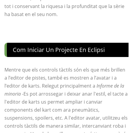
tot i conservant la riquesa i la profunditat que la sèrie
ha basat en el seu nom.
Com Iniciar Un Projecte En Eclipsi
Mentre que els controls tàctils són els que més brillen
a l’editor de pistes, també es mostren a l’avatar i a
l’editor de karts. Relegut principalment a
Informe de la
minoria
-Es pot arrossegar i deixar anar l'estil, el tacte a
l'editor de karts us permet ampliar i canviar
components del kart com ara pneumàtics,
suspensions, spoilers, etc. A l'editor avatar, utilitzeu els
controls tàctils de manera similar, intercanviant roba i