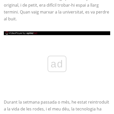
original, i de petit, era difícil trobar-hi espai a llarg
termini. Quan vaig marxar a la universitat, es va perdre
al buit.
ad
Durant la setmana passada o més, he estat reintroduït
a la vida de les rodes, i el meu déu, la tecnologia ha