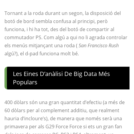
Tornant a la roda durant un segon, la disposició del
botó de bord sembla confusa al principi, però
funciona, i hi ha tot, des del botó de compartir al
commutador PS. Com algú a qui no li agrada controlar
els menús mitjançant una roda (
San Francisco Rush
algú?), el d-pad funciona molt bé.
Les Eines D’anàlisi De Big Data Més
Populars
400 dòlars són una gran quantitat d’efectiu (a més de
60 dòlars per al complement additiu, que realment
hauria d’incloure’s), de manera que només serà una
primavera per als G29 Force Force si ets un gran fan