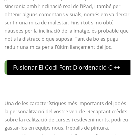
sincronia amb l’inclinació real de l’iPad, i també per
obtenir alguns comentaris visuals, només em va deixar
sentir una mica de malestar. Fins i tot si no obté
nàusees per la inclinació de la imatge, és probable que
notis la distracció que suposa. Tant de bo es pugui
reduir una mica per a l’últim llançament del joc.
Fusionar El Codi Font D'ordenació C ++
Una de les característiques més importants del joc és
la personalització del vostre vehicle. Recaptant crèdits
sobre la realització de curses i esdeveniments, podreu
gastar-los en equips nous, treballs de pintura,