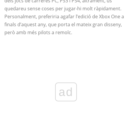
dels jocs de carreres PC, PS3 i PS4, altrament, us
quedareu sense coses per jugar-hi molt ràpidament.
Personalment, preferiria agafar l’edició de Xbox One a
finals d’aquest any, que porta el mateix gran disseny,
però amb més pilots a remolc.
ad