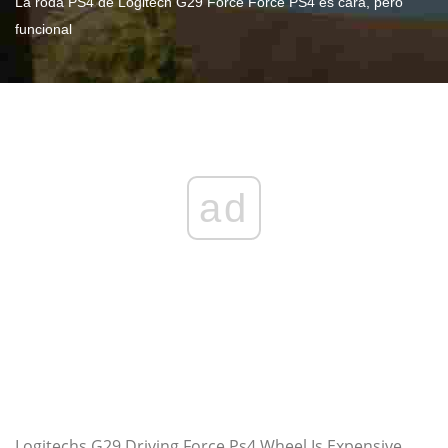
La roda PS4 de Logitech G29 Force Force PS4 és cara, però
funcional
ad
Logitechs G29 Driving Force Ps4 Wheel Is Expensive