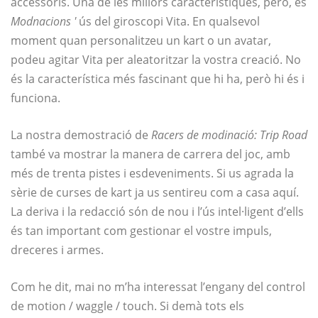
accessoris. Una de les millors característiques, però, és
Modnacions '
ús del giroscopi Vita. En qualsevol
moment quan personalitzeu un kart o un avatar,
podeu agitar Vita per aleatoritzar la vostra creació. No
és la característica més fascinant que hi ha, però hi és i
funciona.
La nostra demostració de
Racers de modinació: Trip Road
també va mostrar la manera de carrera del joc, amb
més de trenta pistes i esdeveniments. Si us agrada la
sèrie de curses de kart ja us sentireu com a casa aquí.
La deriva i la redacció són de nou i l’ús intel·ligent d’ells
és tan important com gestionar el vostre impuls,
dreceres i armes.
Com he dit, mai no m’ha interessat l’engany del control
de motion / waggle / touch. Si demà tots els