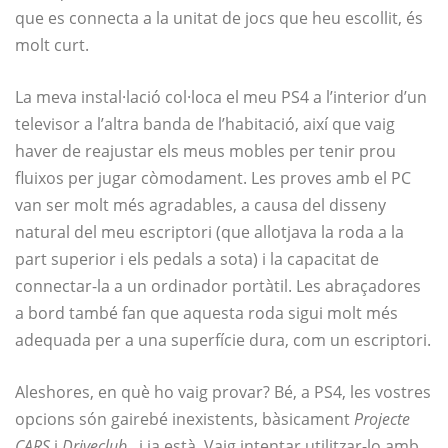
que es connecta a la unitat de jocs que heu escollit, és
molt curt.
La meva instal·lació col·loca el meu PS4 a l’interior d’un
televisor a l’altra banda de l’habitació, així que vaig
haver de reajustar els meus mobles per tenir prou
fluixos per jugar còmodament. Les proves amb el PC
van ser molt més agradables, a causa del disseny
natural del meu escriptori (que allotjava la roda a la
part superior i els pedals a sota) i la capacitat de
connectar-la a un ordinador portàtil. Les abraçadores
a bord també fan que aquesta roda sigui molt més
adequada per a una superfície dura, com un escriptori.
Aleshores, en què ho vaig provar? Bé, a PS4, les vostres
opcions són gairebé inexistents, bàsicament
Projecte
CARS
i
Driveclub
, i ja està. Vaig intentar utilitzar-lo amb