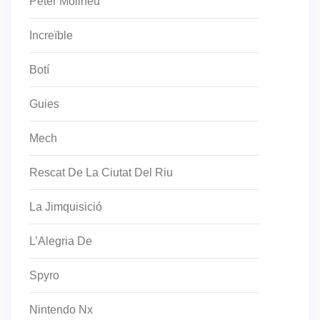
Peter Molineu
Increïble
Botí
Guies
Mech
Rescat De La Ciutat Del Riu
La Jimquisició
L’Alegria De
Spyro
Nintendo Nx