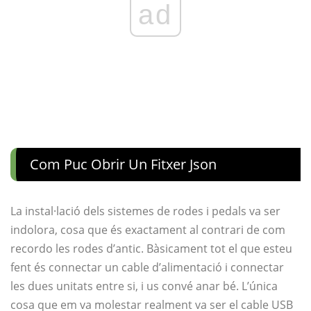
ad
Com Puc Obrir Un Fitxer Json
La instal·lació dels sistemes de rodes i pedals va ser
indolora, cosa que és exactament al contrari de com
recordo les rodes d’antic. Bàsicament tot el que esteu
fent és connectar un cable d’alimentació i connectar
les dues unitats entre si, i us convé anar bé. L’única
cosa que em va molestar realment va ser el cable USB