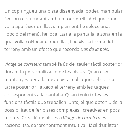
Un cop tingueu una pista dissenyada, podeu manipular
l’entorn circumdant amb un toc senzill. Així que quan
volia aparèixer un llac, simplement he seleccionat
l'opció del menú, he localitzat a la pantalla la zona en la
qual volia col·locar el meu llac, i he vist la forma del
terreny amb un efecte que recorda
Des de la pols.
Viatge de carretera
també fa ús del tauler tàctil posterior
durant la personalització de les pistes. Quan creo
muntanyes per a la meva pista, col·loqueu els dits al
tacte posterior i aixeco el terreny amb les taques
corresponents a la pantalla. Quan teniu totes les
funcions tàctils que treballen junts, el que obteniu és la
possibilitat de fer pistes complexes i creatives en pocs
minuts. Creació de pistes a
Viatge de carretera
es
racionalitza, sorprenentment intuïtiva i fàcil d’utilitzar