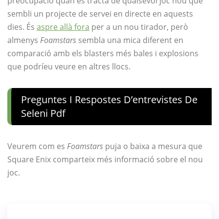
preocupació quan es tracta de qualsevol joc nou que
sembli un projecte de servei en directe en aquests
dies. És
aspre allà fora
per a un nou tirador, però
almenys
Foamstars
sembla una mica diferent en
comparació amb els blasters més bales i explosions
que podríeu veure en altres llocs.
Preguntes I Respostes D’entrevistes De
Seleni Pdf
Veurem com es
Foamstars
puja o baixa a mesura que
Square Enix comparteix més informació sobre el nou
joc.