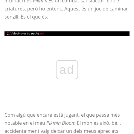
inclinat més
Pikmin
És un combat satisfactori entre
criatures, però ho entenc. Aquest és un joc de caminar
senzill. És el que és.
ad
Com algú que encara està jugant, el que passa més
notable en el meu
Pikmin Bloom
El món és això, bé...
accidentalment vaig deixar un dels meus apreciats