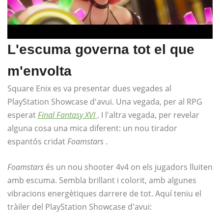
L'escuma governa tot el que
m'envolta
Square Enix es va presentar dues vegades al
PlayStation Showcase d'avui. Una vegada, per al RPG
esperat
Final Fantasy XVI
. I l'altra vegada, per revelar
alguna cosa una mica diferent: un nou tirador
espantós cridat
Foamstars
.
Foamstars
és un nou shooter 4v4 on els jugadors lluiten
amb escuma. Sembla brillant i colorit, amb algunes
vibracions energètiques darrere de tot. Aquí teniu el
tràiler del PlayStation Showcase d'avui: