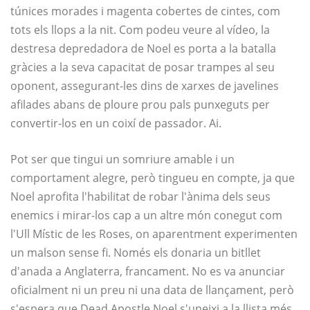
túnices morades i magenta cobertes de cintes, com
tots els llops a la nit. Com podeu veure al vídeo, la
destresa depredadora de Noel es porta a la batalla
gràcies a la seva capacitat de posar trampes al seu
oponent, assegurant-les dins de xarxes de javelines
afilades abans de ploure prou pals punxeguts per
convertir-los en un coixí de passador. Ai.
Pot ser que tingui un somriure amable i un
comportament alegre, però tingueu en compte, ja que
Noel aprofita l'habilitat de robar l'ànima dels seus
enemics i mirar-los cap a un altre món conegut com
l'Ull Místic de les Roses, on aparentment experimenten
un malson sense fi. Només els donaria un bitllet
d'anada a Anglaterra, francament. No es va anunciar
oficialment ni un preu ni una data de llançament, però
s'espera que Dead Apostle Noel s'uneixi a la llista més