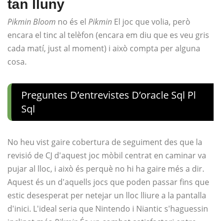
tan lluny
Pikmin Bloom
no és el
Pikmin
El joc que volia, però
encara el tinc al telèfon (encara em diu que es veu gris
cada matí, just al moment) i això compta per alguna
cosa.
Preguntes D’entrevistes D’oracle Sql Pl
Sql
No heu vist gaire cobertura de seguiment des que la
revisió de CJ d'aquest joc mòbil centrat en caminar va
pujar al lloc, i això és perquè no hi ha gaire més a dir.
Aquest és un d'aquells jocs que poden passar fins que
estic desesperat per netejar un lloc lliure a la pantalla
d'inici. L'ideal seria que Nintendo i Niantic s'haguessin