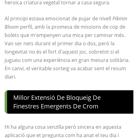
heroica criatura vegetal tornar a casa segura.
Al principi estava emocionat de pujar de nivell
Pikmin
Bloom
perfil, amb la promesa de missions de cop de
bolets que m'empenyen una mica per caminar més.
Van ser nets durant el primer dia o dos, però la
longevitat no és el fort d'aquest joc, sobretot si el
jugueu com una experiència en gran mesura solitària.
En canvi, el veritable sorteig va acabar sent el resum
diari.
Millor Extensió De Bloqueig De
Finestres Emergents De Crom
Hi ha alguna cosa senzilla però sincera en aquesta
aplicació que et pregunta com ha anat el teu dia i