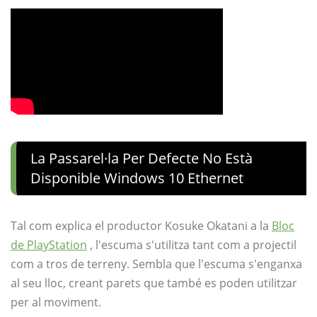
La Passarel·la Per Defecte No Està
Disponible Windows 10 Ethernet
Tal com explica el productor Kosuke Okatani a la
Bloc
de PlayStation
, l'escuma s'utilitza tant com a projectil
com a tros de terreny. Sembla que l'escuma s'enganxa
al seu lloc, creant parets que també es poden utilitzar
per al moviment.