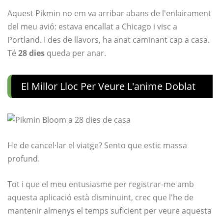
Aquest Pikmin no em va arribar abans de l'enlairament
del meu avió: estava encallat a Chicago i visc a
Portland. I des de llavors, ha anat caminant cap a casa.
Té
28 dies
queda per anar.
El Millor Lloc Per Veure L'anime Doblat
He de cancel·lar el viatge? Sento que estic massa
profund.
Tot i que el meu entusiasme per registrar-me amb
aquesta aplicació està disminuint, crec que l'he de
mantenir almenys el temps suficient per veure aquesta