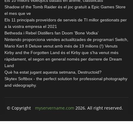
Els 10 millors videojocs basats en anime, classificats
Shadow of the Tomb Raider és el joc gratuït a Epic Games Store
el mes que ve
Els 11 principals proveïdors de serveis de TI millor gestionats per
a la vostra empresa el 2021
Bethesda i Rebel Distillers fan Doom 'Bone Vodka'
Nintendo proporciona vendes actualitzades de programari Switch,
Mario Kart 8 Deluxe venut amb més de 19 milions (!) Venuts
Kirby and the Forgotten Land és el Kirby que s'ha venut més
ràpidament, el segon en general només per darrere de Dream
Land
Què ha estat jugant aquesta setmana, Destructoid?
Skytex Softbox - the perfect solution for professional photography
and videography.
© Copyright
myservername.com
2026. All right reserved.