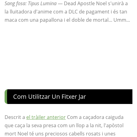
Sang fosa: Tipus Lumina
— Dead Apostle Noel s'unirà a
la lluitadora d'anime com a DLC de pagament i és tan
maca com una papallona i el doble de mortal... Umm...
Com Utilitzar Un Fitxer Jar
Descrit a
el tràiler anterior
Com a caçadora caiguda
que caça la seva presa com un llop a la nit, l'apòstol
mort Noel té uns preciosos cabells rosats i unes