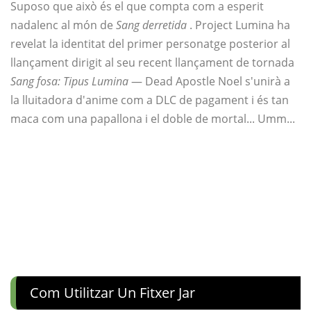
Suposo que això és el que compta com a esperit
nadalenc al món de
Sang derretida
. Project Lumina ha
revelat la identitat del primer personatge posterior al
llançament dirigit al seu recent llançament de tornada
Sang fosa: Tipus Lumina
— Dead Apostle Noel s'unirà a
la lluitadora d'anime com a DLC de pagament i és tan
maca com una papallona i el doble de mortal... Umm...
Com Utilitzar Un Fitxer Jar