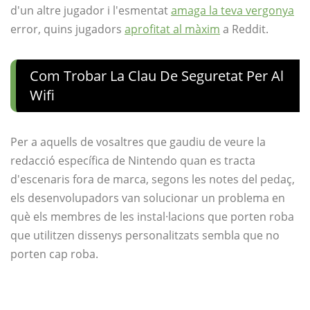
d'un altre jugador i l'esmentat
amaga la teva vergonya
error, quins jugadors
aprofitat al màxim
a Reddit.
Com Trobar La Clau De Seguretat Per Al
Wifi
Per a aquells de vosaltres que gaudiu de veure la
redacció específica de Nintendo quan es tracta
d'escenaris fora de marca, segons les notes del pedaç,
els desenvolupadors van solucionar un problema en
què els membres de les instal·lacions que porten roba
que utilitzen dissenys personalitzats sembla que no
porten cap roba.