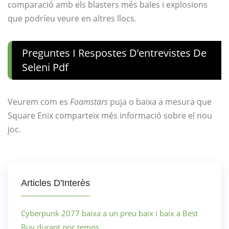
comparació amb els blasters més bales i explosions
que podríeu veure en altres llocs.
Preguntes I Respostes D’entrevistes De
Seleni Pdf
Veurem com es
Foamstars
puja o baixa a mesura que
Square Enix comparteix més informació sobre el nou
joc.
Articles D'Interès
Cyberpunk 2077 baixa a un preu baix i baix a Best
Buy durant poc temps