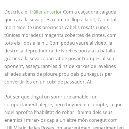
Descrit a
el tràiler anterior
Com a caçadora caiguda
que caça la seva presa com un llop a la nit, l'apòstol
mort Noel té uns preciosos cabells rosats i unes
túnices morades i magenta cobertes de cintes, com
tots els llops a la nit. Com podeu veure al vídeo, la
destresa depredadora de Noel es porta a la batalla
gràcies a la seva capacitat de posar trampes al seu
oponent, assegurant-les dins de xarxes de javelines
afilades abans de ploure prou pals punxeguts per
convertir-los en un coixí de passador. Ai.
Pot ser que tingui un somriure amable i un
comportament alegre, però tingueu en compte, ja que
Noel aprofita l'habilitat de robar l'ànima dels seus
enemics i mirar-los cap a un altre món conegut com
l'Ull Místic de les Roses, on aparentment experimenten