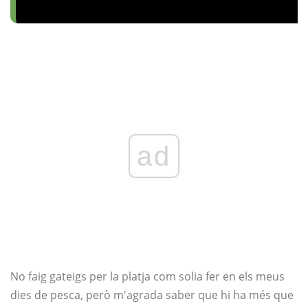
ad
No faig gateigs per la platja com solia fer en els meus
dies de pesca, però m'agrada saber que hi ha més que