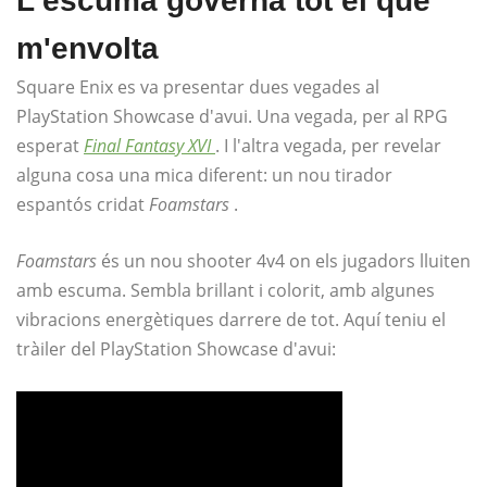
L'escuma governa tot el que
m'envolta
Square Enix es va presentar dues vegades al
PlayStation Showcase d'avui. Una vegada, per al RPG
esperat
Final Fantasy XVI
. I l'altra vegada, per revelar
alguna cosa una mica diferent: un nou tirador
espantós cridat
Foamstars
.
Foamstars
és un nou shooter 4v4 on els jugadors lluiten
amb escuma. Sembla brillant i colorit, amb algunes
vibracions energètiques darrere de tot. Aquí teniu el
tràiler del PlayStation Showcase d'avui: