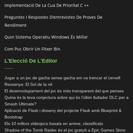
Implementació De La Cua De Prioritat C ++
Preguntes I Respostes D’entrevistes De Proves De
Rendiment
Quin Sistema Operatiu Windows És Millor
Com Puc Obrir Un Fitxer Bin
L'Elecció De L'Editor
Jugar a un joc de gacha sense gacha em va trencar el cervell
Ressenya: El Sol de la nit
El desenvolupament del joc és més transparent del que penses
Quina és la teva conjectura sobre qui és l'últim lluitador DLC per a
Smash Ultimate?
Aplicació de Flask i disseny del projecte Flask amb Blueprint &
Bootstrap
Els 10 millors videojocs basats en anime, classificats
Shadow of the Tomb Raider és el joc gratuït a Epic Games Store