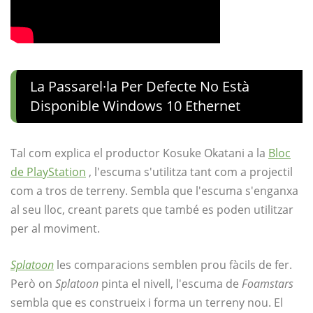
La Passarel·la Per Defecte No Està
Disponible Windows 10 Ethernet
Tal com explica el productor Kosuke Okatani a la
Bloc
de PlayStation
, l'escuma s'utilitza tant com a projectil
com a tros de terreny. Sembla que l'escuma s'enganxa
al seu lloc, creant parets que també es poden utilitzar
per al moviment.
Splatoon
les comparacions semblen prou fàcils de fer.
Però on
Splatoon
pinta el nivell, l'escuma de
Foamstars
sembla que es construeix i forma un terreny nou. El