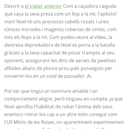
Descrit a
el tràiler anterior
Com a caçadora caiguda
que caça la seva presa com un llop a la nit, l'apòstol
mort Noel té uns preciosos cabells rosats i unes
túnices morades i magenta cobertes de cintes, com
tots els llops a la nit. Com podeu veure al vídeo, la
destresa depredadora de Noel es porta a la batalla
gràcies a la seva capacitat de posar trampes al seu
oponent, assegurant-les dins de xarxes de javelines
afilades abans de ploure prou pals punxeguts per
convertir-los en un coixí de passador. Ai.
Pot ser que tingui un somriure amable i un
comportament alegre, però tingueu en compte, ja que
Noel aprofita l'habilitat de robar l'ànima dels seus
enemics i mirar-los cap a un altre món conegut com
l'Ull Místic de les Roses, on aparentment experimenten