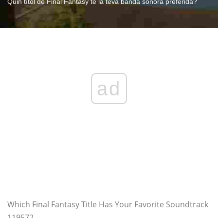
Quin títol de Final Fantasy té la teva banda sonora preferida?
ad
Which Final Fantasy Title Has Your Favorite Soundtrack
119572