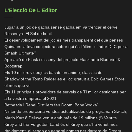
L'Elecció De L'Editor
Jugar a un joc de gacha sense gacha em va trencar el cervell
Ressenya: El Sol de la nit
El desenvolupament del joc és més transparent del que penses
Quina és la teva conjectura sobre qui és l'últim lluitador DLC per a
Smash Ultimate?
Aplicació de Flask i disseny del projecte Flask amb Blueprint &
Bootstrap
Els 10 millors videojocs basats en anime, classificats
Shadow of the Tomb Raider és el joc gratuït a Epic Games Store
el mes que ve
Els 11 principals proveïdors de serveis de TI millor gestionats per
a la vostra empresa el 2021
Bethesda i Rebel Distillers fan Doom 'Bone Vodka'
Nintendo proporciona vendes actualitzades de programari Switch,
Mario Kart 8 Deluxe venut amb més de 19 milions (!) Venuts
Kirby and the Forgotten Land és el Kirby que s'ha venut més
ràpidament, el segon en general només per darrere de Dream