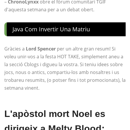
–
ChronoLynxx
obre el fòrum comunitari TGIF
d'aquesta setmana per a un debat obert.
Java Com Invertir Una Matriu
Gràcies a
Lord Spencer
per un altre gran resum! Si
voleu unir-vos a la festa HOT TAKE, simplement aneu a
la secció Cblogs i digueu la vostra. Si teniu idees sobre
jocs, nous o antics, compartiu-los amb nosaltres i us
trobareu resumits, (o potser fins i tot promocionats), la
setmana vinent.
L'apòstol mort Noel es
dirigeix ​​a Melty Blood: