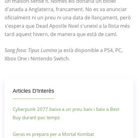
un malson sense fi. Només els donaria un bitllet
d'anada a Anglaterra, francament. No es va anunciar
oficialment ni un preu ni una data de llançament, però
s'espera que Dead Apostle Noel s'uneixi a la llista més
tard aquest hivern, de manera que està de camí.
Sang fosa: Tipus Lumina
ja està disponible a PS4, PC,
Xbox One i Nintendo Switch.
Articles D'Interès
Cyberpunk 2077 baixa a un preu baix i baix a Best
Buy durant poc temps
Geras es prepara per a Mortal Kombat