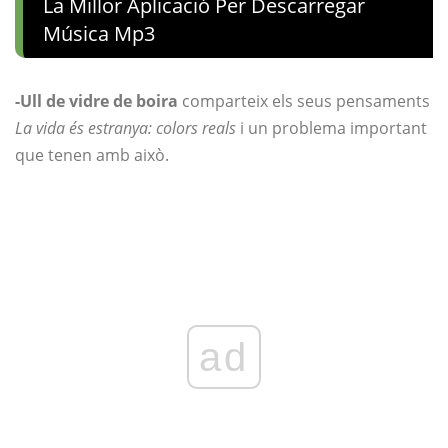
La Millor Aplicació Per Descarregar
Música Mp3
-Ull de vidre de boira
comparteix els seus pensaments
La vida és estranya: colors reals
i un problema important
que tenen amb això.
ad