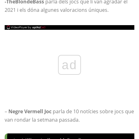
-TheBlondeBass
parla dels jocs que li van agradar el
2021 i els dóna algunes valoracions úniques.
ad
–
Negre Vermell Joc
parla de 10 notícies sobre jocs que
van rondar la setmana passada.