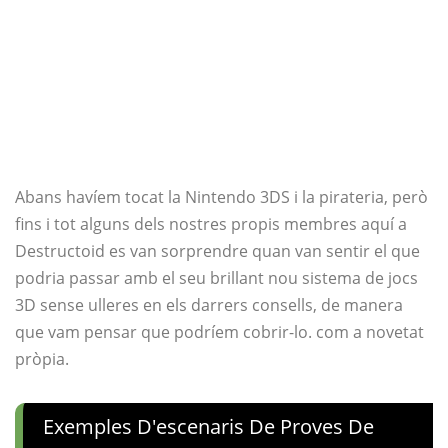
Abans havíem tocat la Nintendo 3DS i la pirateria, però
fins i tot alguns dels nostres propis membres aquí a
Destructoid es van sorprendre quan van sentir el que
podria passar amb el seu brillant nou sistema de jocs
3D sense ulleres en els darrers consells, de manera
que vam pensar que podríem cobrir-lo. com a novetat
pròpia.
Exemples D'escenaris De Proves De