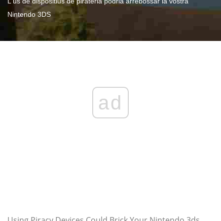
L'ús de dispositius de pirateria podria arrebossar la vostra
Nintendo 3DS
ad
Using Piracy Devices Could Brick Your Nintendo 3ds