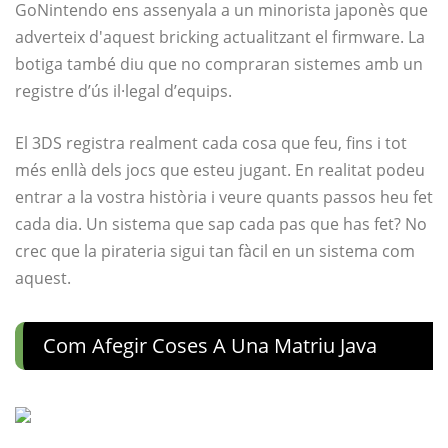
GoNintendo ens assenyala a un minorista japonès que
adverteix d'aquest bricking actualitzant el firmware. La
botiga també diu que no compraran sistemes amb un
registre d’ús il·legal d’equips.
El 3DS registra realment cada cosa que feu, fins i tot
més enllà dels jocs que esteu jugant. En realitat podeu
entrar a la vostra història i veure quants passos heu fet
cada dia. Un sistema que sap cada pas que has fet? No
crec que la pirateria sigui tan fàcil en un sistema com
aquest.
Com Afegir Coses A Una Matriu Java