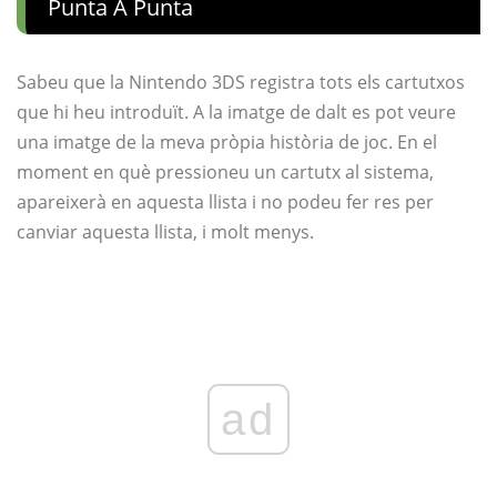
Punta A Punta
Sabeu que la Nintendo 3DS registra tots els cartutxos
que hi heu introduït. A la imatge de dalt es pot veure
una imatge de la meva pròpia història de joc. En el
moment en què pressioneu un cartutx al sistema,
apareixerà en aquesta llista i no podeu fer res per
canviar aquesta llista, i molt menys.
ad