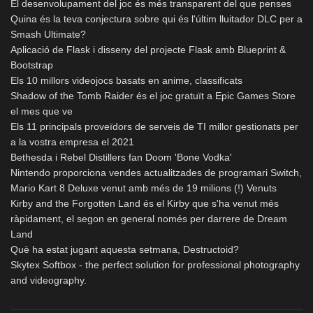
El desenvolupament del joc és més transparent del que penses
Quina és la teva conjectura sobre qui és l'últim lluitador DLC per a
Smash Ultimate?
Aplicació de Flask i disseny del projecte Flask amb Blueprint &
Bootstrap
Els 10 millors videojocs basats en anime, classificats
Shadow of the Tomb Raider és el joc gratuït a Epic Games Store
el mes que ve
Els 11 principals proveïdors de serveis de TI millor gestionats per
a la vostra empresa el 2021
Bethesda i Rebel Distillers fan Doom 'Bone Vodka'
Nintendo proporciona vendes actualitzades de programari Switch,
Mario Kart 8 Deluxe venut amb més de 19 milions (!) Venuts
Kirby and the Forgotten Land és el Kirby que s'ha venut més
ràpidament, el segon en general només per darrere de Dream
Land
Què ha estat jugant aquesta setmana, Destructoid?
Skytex Softbox - the perfect solution for professional photography
and videography.