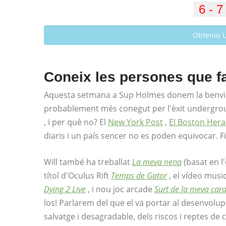
Obteniu 
Coneix les persones que f
Aquesta setmana a Sup Holmes donem la benvingu
probablement més conegut per l'èxit undergro
, i per què no? El
New York Post
,
El Boston Hera
diaris i un país sencer no es poden equivocar. Fi
Will també ha treballat
La meva nena
(basat en l
títol d'Oculus Rift
Temps de Gator
, el vídeo mus
Dying 2 Live
, i nou joc arcade
Surt de la meva car
los! Parlarem del que el va portar al desenvolup
salvatge i desagradable, dels riscos i reptes de