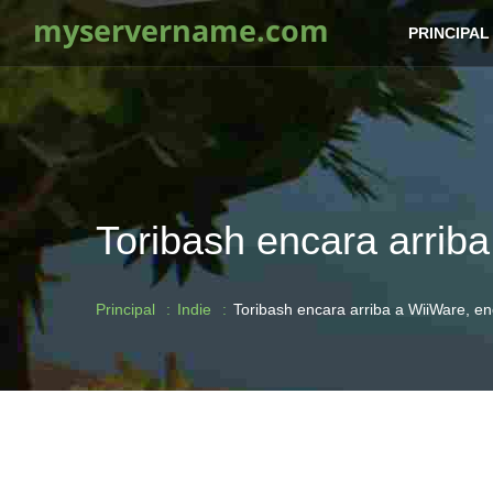
myservername.com
PRINCIPAL
Toribash encara arrib
Principal
Indie
Toribash encara arriba a WiiWare, e