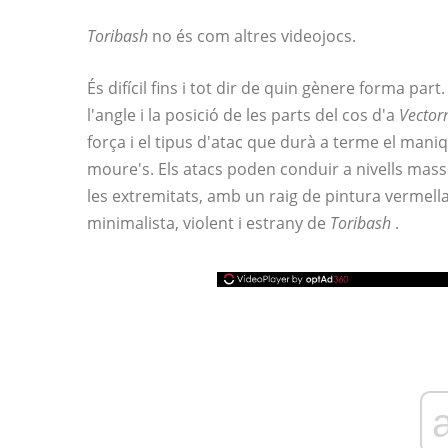
Toribash
no és com altres videojocs.
És difícil fins i tot dir de quin gènere forma part.
l'angle i la posició de les parts del cos d'a
Vecto
força i el tipus d'atac que durà a terme el mani
moure's. Els atacs poden conduir a nivells mas
les extremitats, amb un raig de pintura vermella
minimalista, violent i estrany de
Toribash
.