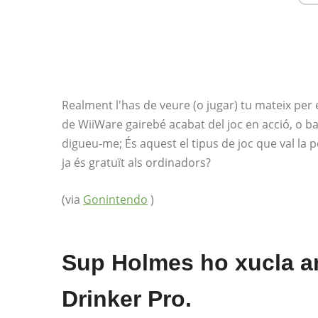
Realment l'has de veure (o jugar) tu mateix per e
de WiiWare gairebé acabat del joc en acció, o ba
digueu-me; És aquest el tipus de joc que val l
ja és gratuït als ordinadors?
(via
Gonintendo
)
Sup Holmes ho xucla a
Drinker Pro.