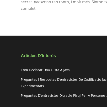
secret.
pot ser
no tan tonto, i molt més. Sintonit
complet!
Articles D'Interès
Com Declarar Una Llista A Java
Preguntes I Respostes D’entrevistes De Codificació Jav
Experimentats
Preguntes D’entrevistes D’oracle Plsql Per A Persone