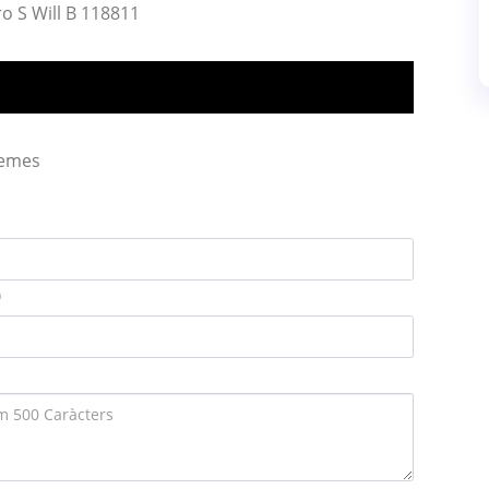
o S Will B 118811
lemes
)