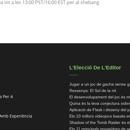
za int a les 13:00 PST/16:00 EST per al shebang
L'Elecció De L'Editor
Jugar a un joc de gacha sense ga
Ressenya: El Sol de la nit
a Per A
El desenvolupament del joc és m
Quina és la teva conjectura sobre
Aplicació de Flask i disseny del 
s Amb Experiència
Els 10 millors videojocs basats e
Shadow of the Tomb Raider és el
Els 11 principals proveïdors de s