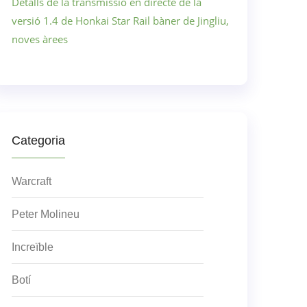
Detalls de la transmissió en directe de la
versió 1.4 de Honkai Star Rail bàner de Jingliu,
noves àrees
Categoria
Warcraft
Peter Molineu
Increïble
Botí