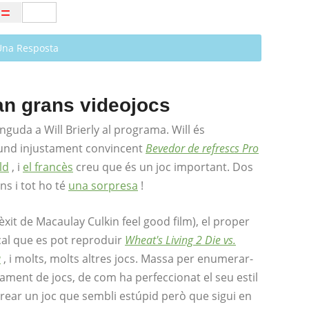
Una Resposta
an grans videojocs
da a Will Brierly al programa. Will és
und injustament convincent
Bevedor de refrescs Pro
ld
, i
el francès
creu que és un joc important. Dos
ns i tot ho té
una sorpresa
!
'èxit de Macaulay Culkin feel good film), el proper
ical que es pot reproduir
Wheat's Living 2 Die vs.
a
, i molts, molts altres jocs. Massa per enumerar-
ament de jocs, de com ha perfeccionat el seu estil
 crear un joc que sembli estúpid però que sigui en