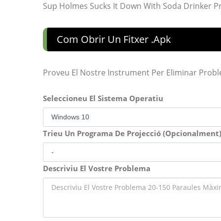
Sup Holmes Sucks It Down With Soda Drinker Pr
Com Obrir Un Fitxer .apk
Proveu El Nostre Instrument Per Eliminar Prob
Seleccioneu El Sistema Operatiu
Trieu Un Programa De Projecció (Opcionalment
Descriviu El Vostre Problema