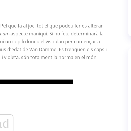
 Pel que fa al joc, tot el que podeu fer és alterar
rman
-aspecte maniquí. Si ho feu, determinarà la
quí un cop li doneu el vistiplau per començar a
sius d'edat de Van Damme. Es trenquen els caps i
 i violeta, són totalment la norma en el món
ad