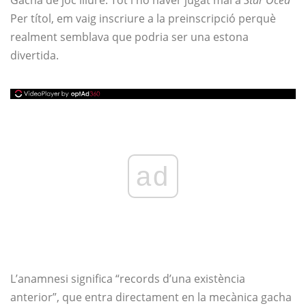
Gacha de joc lliure. Tot i no haver jugat mai a
Star Ocea
Per títol, em vaig inscriure a la preinscripció perquè
realment semblava que podria ser una estona
divertida.
ad
L’anamnesi significa “records d’una existència
anterior”, que entra directament en la mecànica gacha