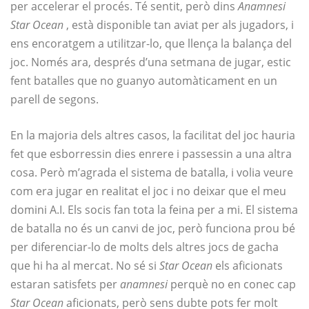
per accelerar el procés. Té sentit, però dins
Anamnesi
Star Ocean
, està disponible tan aviat per als jugadors, i
ens encoratgem a utilitzar-lo, que llença la balança del
joc. Només ara, després d’una setmana de jugar, estic
fent batalles que no guanyo automàticament en un
parell de segons.
En la majoria dels altres casos, la facilitat del joc hauria
fet que esborressin dies enrere i passessin a una altra
cosa. Però m’agrada el sistema de batalla, i volia veure
com era jugar en realitat el joc i no deixar que el meu
domini A.I. Els socis fan tota la feina per a mi. El sistema
de batalla no és un canvi de joc, però funciona prou bé
per diferenciar-lo de molts dels altres jocs de gacha
que hi ha al mercat. No sé si
Star Ocean
els aficionats
estaran satisfets per
anamnesi
perquè no en conec cap
Star Ocean
aficionats, però sens dubte pots fer molt