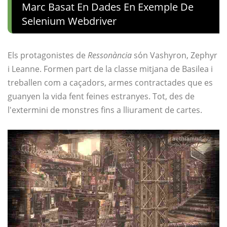
Marc Basat En Dades En Exemple De
Selenium Webdriver
Els protagonistes de
Ressonància
són Vashyron, Zephyr
i Leanne. Formen part de la classe mitjana de Basilea i
treballen com a caçadors, armes contractades que es
guanyen la vida fent feines estranyes. Tot, des de
l'extermini de monstres fins a lliurament de cartes.