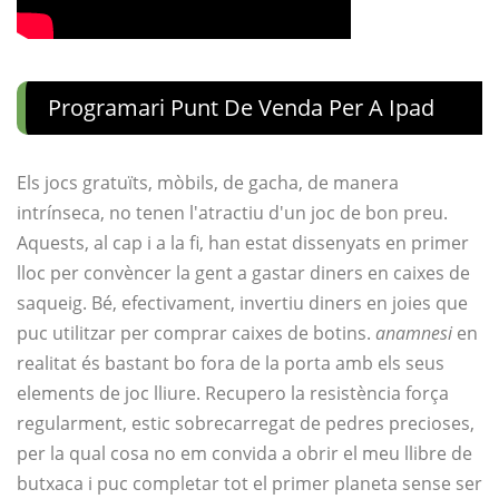
Programari Punt De Venda Per A Ipad
Els jocs gratuïts, mòbils, de gacha, de manera
intrínseca, no tenen l'atractiu d'un joc de bon preu.
Aquests, al cap i a la fi, han estat dissenyats en primer
lloc per convèncer la gent a gastar diners en caixes de
saqueig. Bé, efectivament, invertiu diners en joies que
puc utilitzar per comprar caixes de botins.
anamnesi
en
realitat és bastant bo fora de la porta amb els seus
elements de joc lliure. Recupero la resistència força
regularment, estic sobrecarregat de pedres precioses,
per la qual cosa no em convida a obrir el meu llibre de
butxaca i puc completar tot el primer planeta sense ser