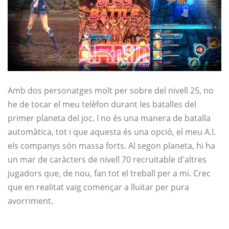
Amb dos personatges molt per sobre del nivell 25, no
he de tocar el meu telèfon durant les batalles del
primer planeta del joc. I no és una manera de batalla
automàtica, tot i que aquesta és una opció, el meu A.I.
els companys són massa forts. Al segon planeta, hi ha
un mar de caràcters de nivell 70 recruitable d'altres
jugadors que, de nou, fan tot el treball per a mi. Crec
que en realitat vaig començar a lluitar per pura
avorriment.