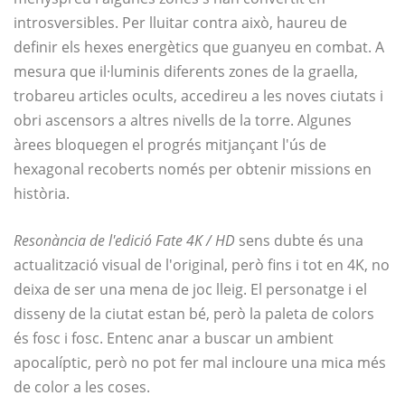
introsversibles. Per lluitar contra això, haureu de
definir els hexes energètics que guanyeu en combat. A
mesura que il·luminis diferents zones de la graella,
trobareu articles ocults, accedireu a les noves ciutats i
obri ascensors a altres nivells de la torre. Algunes
àrees bloquegen el progrés mitjançant l'ús de
hexagonal recoberts només per obtenir missions en
història.
Resonància de l'edició Fate 4K / HD
sens dubte és una
actualització visual de l'original, però fins i tot en 4K, no
deixa de ser una mena de joc lleig. El personatge i el
disseny de la ciutat estan bé, però la paleta de colors
és fosc i fosc. Entenc anar a buscar un ambient
apocalíptic, però no pot fer mal incloure una mica més
de color a les coses.