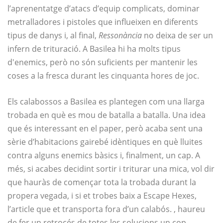
l’aprenentatge d’atacs d’equip complicats, dominar
metralladores i pistoles que influeixen en diferents
tipus de danys i, al final,
Ressonància
no deixa de ser un
infern de trituració. A Basilea hi ha molts tipus
d'enemics, però no són suficients per mantenir les
coses a la fresca durant les cinquanta hores de joc.
Els calabossos a Basilea es plantegen com una llarga
trobada en què es mou de batalla a batalla. Una idea
que és interessant en el paper, però acaba sent una
sèrie d’habitacions gairebé idèntiques en què lluites
contra alguns enemics bàsics i, finalment, un cap. A
més, si acabes decidint sortir i triturar una mica, vol dir
que hauràs de començar tota la trobada durant la
propera vegada, i si et trobes baix a Escape Hexes,
l’article que et transporta fora d’un calabós. , haureu
de fer un retrocés de totes les solucions un cop