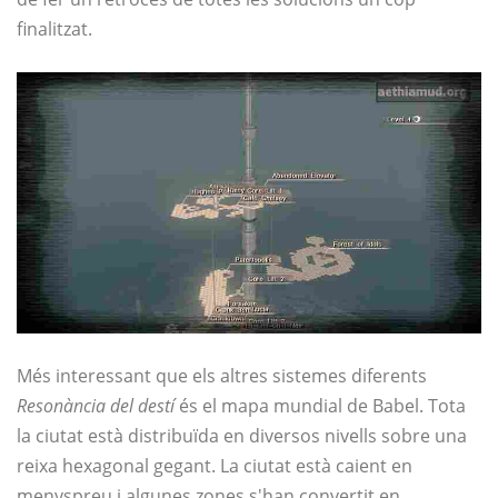
finalitzat.
Més interessant que els altres sistemes diferents
Resonància del destí
és el mapa mundial de Babel. Tota
la ciutat està distribuïda en diversos nivells sobre una
reixa hexagonal gegant. La ciutat està caient en
menyspreu i algunes zones s'han convertit en