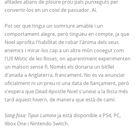
afilades abans de ploure prou pals punxeguts per
convertir-los en un coixí de passador. Ai.
Pot ser que tingui un somriure amable i un
comportament alegre, però tingueu en compte, ja que
Noel aprofita l'habilitat de robar l'ànima dels seus
enemics i mirar-los cap a un altre món conegut com
l'Ull Místic de les Roses, on aparentment experimenten
un malson sense fi. Només els donaria un bitllet
d'anada a Anglaterra, francament. No es va anunciar
oficialment ni un preu ni una data de llançament, però
s'espera que Dead Apostle Noel s'uneixi a la llista més
tard aquest hivern, de manera que està de camí.
Sang fosa: Tipus Lumina
ja està disponible a PS4, PC,
Xbox One i Nintendo Switch.