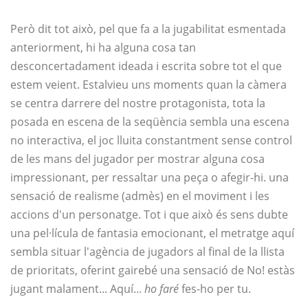
Però dit tot això, pel que fa a la jugabilitat esmentada
anteriorment, hi ha alguna cosa tan
desconcertadament ideada i escrita sobre tot el que
estem veient. Estalvieu uns moments quan la càmera
se centra darrere del nostre protagonista, tota la
posada en escena de la seqüència sembla una escena
no interactiva, el joc lluita constantment sense control
de les mans del jugador per mostrar alguna cosa
impressionant, per ressaltar una peça o afegir-hi. una
sensació de realisme (admès) en el moviment i les
accions d'un personatge. Tot i que això és sens dubte
una pel·lícula de fantasia emocionant, el metratge aquí
sembla situar l'agència de jugadors al final de la llista
de prioritats, oferint gairebé una sensació de No! estàs
jugant malament... Aquí...
ho faré
fes-ho per tu.