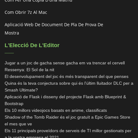
Com Obrir 7z Al Mac
Aplicació Web De Document De Pla De Prova De
Mostra
L'Elecció De L'Editor
Jugar a un joc de gacha sense gacha em va trencar el cervell
Ressenya: El Sol de la nit
El desenvolupament del joc és més transparent del que penses
Quina és la teva conjectura sobre qui és l'últim lluitador DLC per a
Smash Ultimate?
Aplicació de Flask i disseny del projecte Flask amb Blueprint &
Bootstrap
Els 10 millors videojocs basats en anime, classificats
Shadow of the Tomb Raider és el joc gratuït a Epic Games Store
el mes que ve
Els 11 principals proveïdors de serveis de TI millor gestionats per
a la vostra empresa el 2021