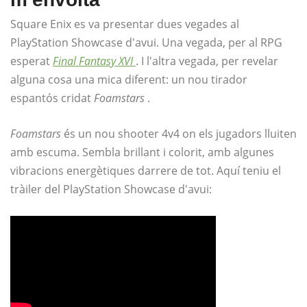
Square Enix es va presentar dues vegades al
PlayStation Showcase d'avui. Una vegada, per al RPG
esperat
Final Fantasy XVI
. I l'altra vegada, per revelar
alguna cosa una mica diferent: un nou tirador
espantós cridat
Foamstars
.
Foamstars
és un nou shooter 4v4 on els jugadors lluiten
amb escuma. Sembla brillant i colorit, amb algunes
vibracions energètiques darrere de tot. Aquí teniu el
tràiler del PlayStation Showcase d'avui: