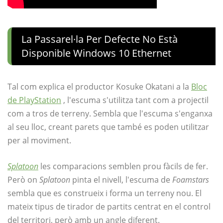
La Passarel·la Per Defecte No Està
Disponible Windows 10 Ethernet
Tal com explica el productor Kosuke Okatani a la
Bloc
de PlayStation
, l'escuma s'utilitza tant com a projectil
com a tros de terreny. Sembla que l'escuma s'enganxa
al seu lloc, creant parets que també es poden utilitzar
per al moviment.
Splatoon
les comparacions semblen prou fàcils de fer.
Però on
Splatoon
pinta el nivell, l'escuma de
Foamstars
sembla que es construeix i forma un terreny nou. El
mateix tipus de tirador de partits centrat en el control
del territori, però amb un angle diferent.