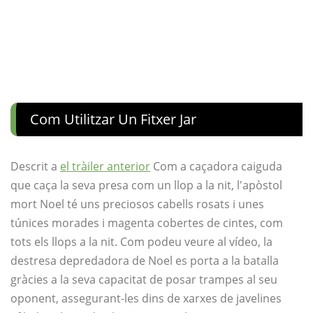
Com Utilitzar Un Fitxer Jar
Descrit a
el tràiler anterior
Com a caçadora caiguda
que caça la seva presa com un llop a la nit, l'apòstol
mort Noel té uns preciosos cabells rosats i unes
túnices morades i magenta cobertes de cintes, com
tots els llops a la nit. Com podeu veure al vídeo, la
destresa depredadora de Noel es porta a la batalla
gràcies a la seva capacitat de posar trampes al seu
oponent, assegurant-les dins de xarxes de javelines