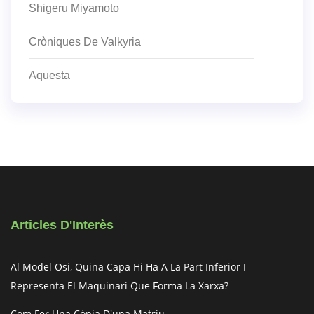
Shigeru Miyamoto
Cròniques De Valkyria
Aquesta
Articles D'Interès
Al Model Osi, Quina Capa Hi Ha A La Part Inferior I
Representa El Maquinari Que Forma La Xarxa?
Com Fer Una Còpia D'una Matriu