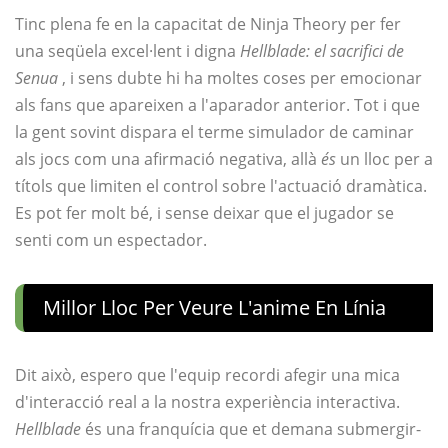
Tinc plena fe en la capacitat de Ninja Theory per fer
una seqüela excel·lent i digna
Hellblade: el sacrifici de
Senua
, i sens dubte hi ha moltes coses per emocionar
als fans que apareixen a l'aparador anterior. Tot i que
la gent sovint dispara el terme simulador de caminar
als jocs com una afirmació negativa, allà
és
un lloc per a
títols que limiten el control sobre l'actuació dramàtica.
Es pot fer molt bé, i sense deixar que el jugador se
senti com un espectador.
Millor Lloc Per Veure L'anime En Línia
Dit això, espero que l'equip recordi afegir una mica
d'interacció real a la nostra experiència interactiva.
Hellblade
és una franquícia que et demana submergir-