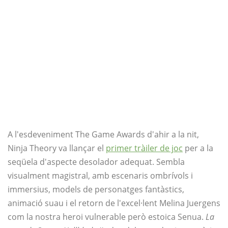
A l'esdeveniment The Game Awards d'ahir a la nit,
Ninja Theory va llançar el
primer tràiler de joc
per a la
seqüela d'aspecte desolador adequat. Sembla
visualment magistral, amb escenaris ombrívols i
immersius, models de personatges fantàstics,
animació suau i el retorn de l'excel·lent Melina Juergens
com la nostra heroi vulnerable però estoica Senua.
La