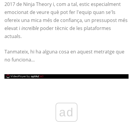
2017 de Ninja Theory i, com a tal, estic especialment
emocionat de veure què pot fer l'equip quan se'ls
ofereix una mica més de confiança, un pressupost més
elevat i
increïble
poder tècnic de les plataformes
actuals.
Tanmateix, hi ha alguna cosa en aquest metratge que
no funciona...
ad