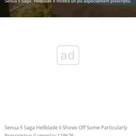
Senua's Saga: Hellblade II mostra un joc especialment prescriptiu
ad
Senua S Saga Hellblade Ii Shows Off Some Particularly
Prescriptive Gameplay 119676