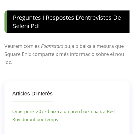
Preguntes I Respostes D’entrevistes De
Seleni Pdf
Veurem com es
Foamstars
puja o baixa a mesura que
Square Enix comparteix més informació sobre el nou
joc.
Articles D'Interès
Cyberpunk 2077 baixa a un preu baix i baix a Best
Buy durant poc temps