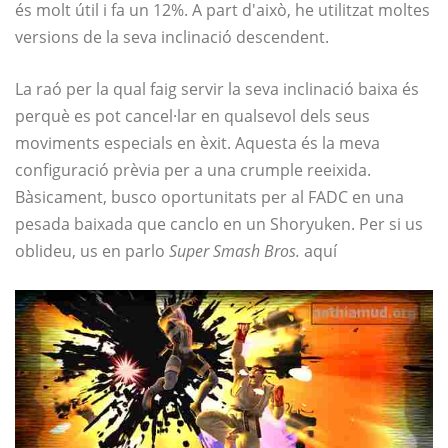
és molt útil i fa un 12%. A part d'això, he utilitzat moltes
versions de la seva inclinació descendent.
La raó per la qual faig servir la seva inclinació baixa és
perquè es pot cancel·lar en qualsevol dels seus
moviments especials en èxit. Aquesta és la meva
configuració prèvia per a una crumple reeixida.
Bàsicament, busco oportunitats per al FADC en una
pesada baixada que canclo en un Shoryuken. Per si us
oblideu, us en parlo
Super Smash Bros.
aquí