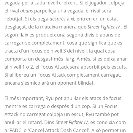
vegada per a cada nivell creixent. Si el jugador colpeja
el rival
abans
parpelleja una vegada, el rival serà
rebutjat. Si els pega
després
així, entren en un estat
desglaçat, de la mateixa manera que
Street Fighter IV
. El
segon flaix es produeix una segona divisió abans de
carregar-se completament, cosa que significa que es
tracta d'un focus de nivell 3 del nivell, la qual cosa
comporta un desgast més llarg. A més, si es deixa anar
al nivell 1 o 2, el Focus Attack serà absorbit pels escuts.
Si allibereu un Focus Attack completament carregat,
encara s’esmicolarà un oponent blindat.
El més important, Ryu pot anul·lar els atacs de focus
mentre es carrega o després d'un cop. Si un Focus
Attack no carregat colpeja un escut, Ryu també pot
anul·lar el retard. Dins
Street Fighter IV,
es coneixia com
a 'FADC' o 'Cancel Attack Dash Cancel'. Això permet un