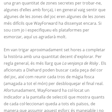
una gran quantitat de zones secretes per trobar-ne,
algunes d’elles amb força), i en general vaig sentir que
algunes de les zones del joc eren algunes de les zones
més difícils que WayForward ha dissenyat encara. Si
sou com jo i especifiqueu els plataformes per
esmorzar, aquí us agradarà molt.
Em van trigar aproximadament set hores a completar
la història amb una quantitat decent d'explorar. Per
regla general, és més llarg que
La venjança de Risky
. Els
aficionats a Diehard poden buscar cada peça del cor
del joc, així com reunir cada tros de màgia fosca
(amagada a tot el món) per desbloquejar el final real.
Afortunadament, WayForward ha col·locat un
indicador a la pantalla de selecció que mostra quants
de cada col·leccionari queda a tots els països, de
manera que assumir aquest esforç és manejable i no