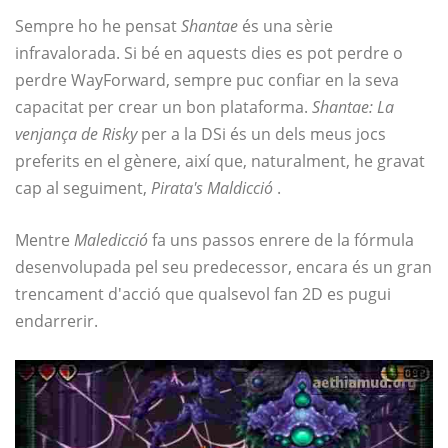
Sempre ho he pensat
Shantae
és una sèrie
infravalorada. Si bé en aquests dies es pot perdre o
perdre WayForward, sempre puc confiar en la seva
capacitat per crear un bon plataforma.
Shantae: La
venjança de Risky
per a la DSi és un dels meus jocs
preferits en el gènere, així que, naturalment, he gravat
cap al seguiment,
Pirata's Maldicció
.
Mentre
Maledicció
fa uns passos enrere de la fórmula
desenvolupada pel seu predecessor, encara és un gran
trencament d'acció que qualsevol fan 2D es pugui
endarrerir.