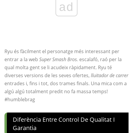
ad
Ryu és fàcilment el personatge més interessant per
entrar a la web
Super Smash Bros.
escalafó, raó per la
qual molta gent se li acudeix ràpidament. Ryu té
diverses versions de les seves ofertes,
lluitador de carrer
entrades i, fins i tot, dos trames finals. Una mica com a
algú algú totalment predit no fa massa temps!
#humblebrag
Diferència Entre Control De Qualitat I
Garantia