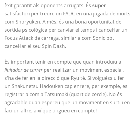
èxit garantit als oponents arrugats. És
super
satisfactori per treure un FADC en una jugada de morts
com Shoryuken. A més, és una bona oportunitat de
sortida psicològica per canviar el temps i cancel·lar un
Focus Attack de càrrega, similar a com Sonic pot
cancel·lar el seu Spin Dash.
És important tenir en compte que quan introduïu a
lluitador de carrer
per realitzar un moviment especial,
s'ha de fer en la direcció que Ryu té. Si volguéssiu fer
un Shakunetsu Hadouken cap enrere, per exemple, es
registraria com a Tatsumaki (quart de cercle). No és
agradable quan espereu que un moviment en surti i en
faci un altre, així que tingueu en compte!