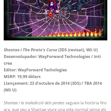
Shantae i The Pirate's Curse
(3DS (revisat), Wii U)
Desenvolupador: WayForward Technologies / Inti
crea
Editor: WayForward Techologies
MSRP: 19,99 dòlars
Llançament: 23 d'octubre de 2014 (3DS) / TBA 2014
(Wii U)
Shantae i la maledicció dels pirates
segueix la història fins
ara, que veu a Shantae viure una vida normal sense els