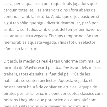
clara, per la qual cosa pot requerir als jugadors que
cerquin totes les illes anteriors dins i fora abans de
continuar amb la història. Ajuda que el joc bàsic en si
sigui tan sòlid que sigui divertit deambular, però pot
arribar a ser tediós amb el pas del temps per haver de
saltar una i altra vegada. Els caps tampoc no són tan
memorables aquesta vegada, i fins i tot un refactor
còmic no fa el truc.
Dit això, la mecànica real és tan uniforme com mai. La
fórmula de WayForward per
Shantae
és un dels millors
treballs, i tots els salts, el fuet del pèl i l'ús de les
habilitats se senten perfectes. Aquesta vegada, el
nostre heroi haurà de confiar en articles i equips de
pirates per fer la feina, incloent conceptes clàssics com
pocions i begudes que potencien els atacs, així com
més actualitzacions que canvien el joc com una