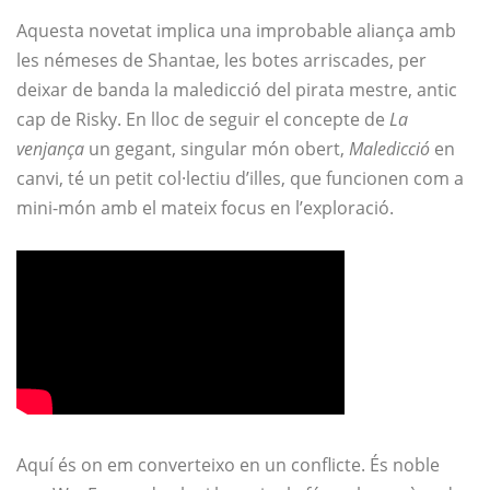
Aquesta novetat implica una improbable aliança amb
les némeses de Shantae, les botes arriscades, per
deixar de banda la maledicció del pirata mestre, antic
cap de Risky. En lloc de seguir el concepte de
La
venjança
un gegant, singular món obert,
Maledicció
en
canvi, té un petit col·lectiu d’illes, que funcionen com a
mini-món amb el mateix focus en l’exploració.
Aquí és on em converteixo en un conflicte. És noble