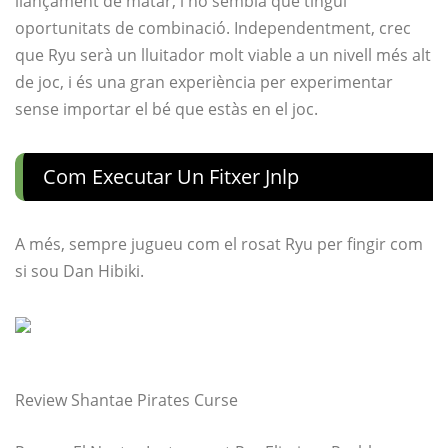
llançament de matar, i no sembla que tingui
oportunitats de combinació. Independentment, crec
que Ryu serà un lluitador molt viable a un nivell més alt
de joc, i és una gran experiència per experimentar
sense importar el bé que estàs en el joc.
Com Executar Un Fitxer Jnlp
A més, sempre jugueu com el rosat Ryu per fingir com
si sou Dan Hibiki.
Review Shantae Pirates Curse