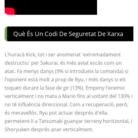
Què És Un Codi De Seguretat De Xarxa
L'huracà Kick, tot i ser anomenat 'extremadament
destructiu' per Sakurai, és més aviat escàs com un
atac. Fa menys danys (9% si introdueix la comanda) si
l’oponent està molt a prop de Ryu, i més danys si els
toquen durant la fase de gir (13%). Empeny l'enemic
verticalment i no mata a Mario fins al voltant del 130% i
no té influència direccional. Com a recuperació, però,
és meravellós. Ryu pot actuar després d'ella,
permetent-li a Tatsumaki guanyar terreny horitzontal, i
Shoryuken després anar verticalment.