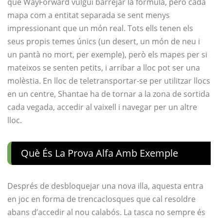
que WayForward vulgui barrejar la fórmula, però cada
mapa com a entitat separada se sent menys
impressionant que un món real. Tots ells tenen els
seus propis temes únics (un desert, un món de neu i
un pantà no mort, per exemple), però els mapes per si
mateixos se senten petits, i arribar a lloc pot ser una
molèstia. En lloc de teletransportar-se per utilitzar llocs
en un centre, Shantae ha de tornar a la zona de sortida
cada vegada, accedir al vaixell i navegar per un altre
lloc.
Què És La Prova Alfa Amb Exemple
Després de desbloquejar una nova illa, aquesta entra
en joc en forma de trencaclosques que cal resoldre
abans d’accedir al nou calabós. La tasca no sempre és