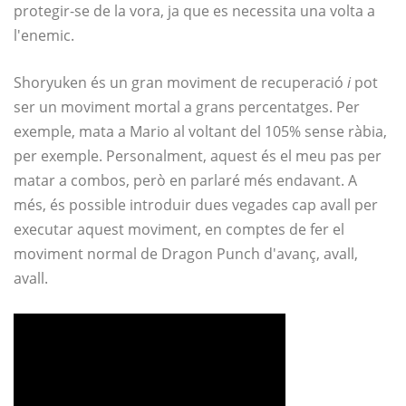
protegir-se de la vora, ja que es necessita una volta a
l'enemic.
Shoryuken és un gran moviment de recuperació
i
pot
ser un moviment mortal a grans percentatges. Per
exemple, mata a Mario al voltant del 105% sense ràbia,
per exemple. Personalment, aquest és el meu pas per
matar a combos, però en parlaré més endavant. A
més, és possible introduir dues vegades cap avall per
executar aquest moviment, en comptes de fer el
moviment normal de Dragon Punch d'avanç, avall,
avall.