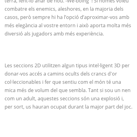
terra, fent-lo anar de nou. -We-boing '! Si només voleu
combatre els enemics, aleshores, en la majoria dels
casos, però sempre hi ha l’opció d’aproximar-vos amb
més elegància al vostre entorn i això aporta molta més
diversió als jugadors amb més experiència.
Les seccions 2D utilitzen algun tipus intel·ligent 3D per
donar-vos accés a camins ocults dels crancs d'or
col·leccionables i fer que sentiu com el món té una
mica més de volum del que sembla. Tant si sou un nen
com un adult, aquestes seccions són una explosió i,
per sort, us hauran ocupat durant la major part del joc.