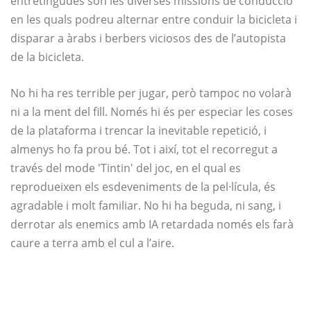
entretingudes són les diverses missions de conducció
en les quals podreu alternar entre conduir la bicicleta i
disparar a àrabs i berbers viciosos des de l’autopista
de la bicicleta.
No hi ha res terrible per jugar, però tampoc no volarà
ni a la ment del fill. Només hi és per especiar les coses
de la plataforma i trencar la inevitable repetició, i
almenys ho fa prou bé. Tot i així, tot el recorregut a
través del mode 'Tintin' del joc, en el qual es
reprodueixen els esdeveniments de la pel·lícula, és
agradable i molt familiar. No hi ha beguda, ni sang, i
derrotar als enemics amb IA retardada només els farà
caure a terra amb el cul a l’aire.