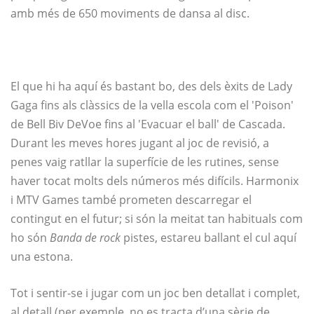
amb més de 650 moviments de dansa al disc.
El que hi ha aquí és bastant bo, des dels èxits de Lady
Gaga fins als clàssics de la vella escola com el 'Poison'
de Bell Biv DeVoe fins al 'Evacuar el ball' de Cascada.
Durant les meves hores jugant al joc de revisió, a
penes vaig ratllar la superfície de les rutines, sense
haver tocat molts dels números més difícils. Harmonix
i MTV Games també prometen descarregar el
contingut en el futur; si són la meitat tan habituals com
ho són
Banda de rock
pistes, estareu ballant el cul aquí
una estona.
Tot i sentir-se i jugar com un joc ben detallat i complet,
al detall (per exemple, no es tracta d’una sèrie de