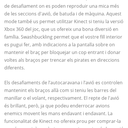
de desafiament on es poden reproduir una mica més
de les seccions d'avió, de batuda i de màquina. Aquest
mode també us permet utilitzar Kinect si teniu la versió
Xbox 360 del joc, que us ofereix una bona diversió en
família. Swashbuckling permet que el vostre fill interior
es pugui fer, amb indicacions a la pantalla sobre on
mantenir el braç per bloquejar un cop entrant i donar
voltes als braços per trencar els pirates en direccions
diferents.
Els desafiaments de l’autocaravana i l’avió es controlen
mantenint els braços allà com si teniu les barres del
manillar o el volant, respectivament. El repte de l'avió
és brillant, però, ja que podeu enderrocar avions
enemics movent les mans endavant i endavant. La
funcionalitat de Kinect no ofereix prou per comprar-la