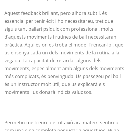
Aquest feedback brillant, però alhora subtil, és
essencial per tenir èxit i ho necessitareu, tret que
siguis tant ballarí psíquic com professional, molts
d’aquests moviments i rutines de ball necessitaran
pràctica. Aquí és on es troba el mode 'Trencar-lo', que
us ensenya cada un dels moviments de la rutina a la
vegada. La capacitat de retardar alguns dels
moviments, especialment amb alguns dels moviments
més complicats, és benvinguda. Us passegeu pel ball
és un instructor molt útil, que us explicarà els
moviments i us donarà indicis valuosos.
Permetin-me treure de tot això ara mateix: sentireu
com una eina completa per jugar a aquest joc. Hi ha