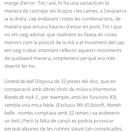
marge d’error. Tot i així, hi ha una variació en la
manera de rastrejar els braços i les cames, a l'esquerra
ia la dreta, cap endavant i totes les combinacions, de
manera que encara haureu d'estar en punt. Tot i que
no em vaig adonar que realment es fixava en coses
menors com la posició de la mà o el moviment del cap,
em vaig trobar intentant reflectir aquests moviments
de qualsevol manera, simplement perquè era més
divertit fer-ho.
Central de ball
Disposa de 32 pistes del disc, que en
comparació amb altres títols de música (Harmonix
Banda de rock 3
, per exemple, amb les funcions 83)
sembla una mica feble. (Exclusiu Wii d’Ubisoft,
Només
balla
, només comptava amb 32 temes i va esdevenir
un èxit.) Però la falta de cançó es podria provocar
perquè algunes de les rutines siguin tan complicades,