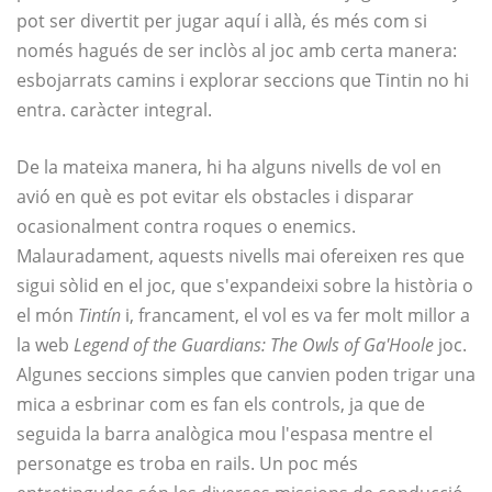
pot ser divertit per jugar aquí i allà, és més com si
només hagués de ser inclòs al joc amb certa manera:
esbojarrats camins i explorar seccions que Tintin no hi
entra. caràcter integral.
De la mateixa manera, hi ha alguns nivells de vol en
avió en què es pot evitar els obstacles i disparar
ocasionalment contra roques o enemics.
Malauradament, aquests nivells mai ofereixen res que
sigui sòlid en el joc, que s'expandeixi sobre la història o
el món
Tintín
i, francament, el vol es va fer molt millor a
la web
Legend of the Guardians: The Owls of Ga'Hoole
joc.
Algunes seccions simples que canvien poden trigar una
mica a esbrinar com es fan els controls, ja que de
seguida la barra analògica mou l'espasa mentre el
personatge es troba en rails. Un poc més