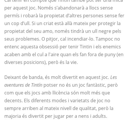
Cal tenir en compte que Tintin també pot ser una mica
per aquest joc. Només s’abandonarà a llocs sense
permís i robarà la propietat d’altres persones sense fer
un cop d’ull. Si un criat està allà mateix per protegir la
propietat del seu amo, només tindrà un ull negre pels
seus problemes. O pitjor, cal incendiar-lo. Tampoc no
entenc aquesta obsessió per tenir Tintin i els enemics
acaben amb el cul a l'aire quan els fan fora de puny (en
diverses posicions), però és la vie.
Deixant de banda, és molt divertit en aquest joc.
Les
aventures de Tintín
potser no és un joc fantàstic, però
com que els jocs amb llicència són molt més que
decents. Els diferents modes i varietats de joc no
sempre arriben al mateix nivell de qualitat, però la
majoria és divertit per jugar per a nens i adults.