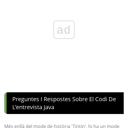
ad
Preguntes I Respostes Sobre El Codi De
L’entrevista Java
Més enllà del mode de història 'Tintin', hi ha un mode