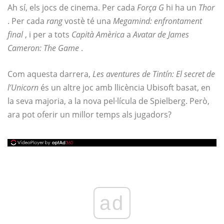
Ah sí, els jocs de cinema. Per cada
Força G
hi ha un
Thor
. Per cada
rang
vostè té una
Megamind: enfrontament
final
, i per a tots
Capità Amèrica
a
Avatar de James
Cameron: The Game
.
Com aquesta darrera,
Les aventures de Tintín: El secret de
l’Unicorn
és un altre joc amb llicència Ubisoft basat, en
la seva majoria, a la nova pel·lícula de Spielberg. Però,
ara pot oferir un millor temps als jugadors?
ad