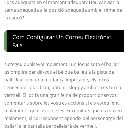
llocs adequats en el moment adequat? Heu canviat la
cama adequada a la posició adequada amb el ritme de
la cançó?
Com Configurar Un Correu Electrònic
Fals
Netegeu qualsevol moviment i un focus sota el ballarí
us omplirà per dir-vos el bé que balleu a la pista de
ball. Realitzeu una mudança impecable, els focus
llencen de color blau; obtenir sloppy amb ell i es torna
vermell. El joc fa una gran feina de proporcionar-vos
comentaris sobre les vostres accions si els esteu fent
malament - qualsevol de les extremitats que us moveu
malament, el corresponent apèndix del personatge del
ballarí a la pantalla parpellejarà de vermell.