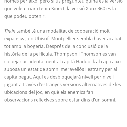
només per això, però si us pregunteu quina és la versió
que voleu triar i teniu Kinect, la versió Xbox 360 és la
que podeu obtenir.
Tintín
també té una modalitat de cooperació molt
expansiva, on Ubisoft Montpellier sembla haver acabat
tot amb la bogeria. Després de la conclusió de la
història de la pel·lícula, Thompson i Thomson es van
colpejar accidentalment al capità Haddock al cap i això
suposa un estat de somni meravellós i estrany per al
capità begut. Aquí es desbloquejarà nivell per nivell
jugant a través d’estranyes versions alternatives de les
ubicacions del joc, en què els enemics fan
observacions reflexives sobre estar dins d’un somni.