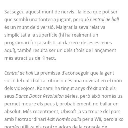
Sacsegeu aquest munt de nervis i la idea que pot ser
que sembli una tonteria jugant, perquè
Central de ball
és un munt de diversió. Malgrat la seva relativa
simplicitat a la superfície (hi ha realment un
programari força sofisticat darrere de les escenes
aquí), també resulta ser un dels títols de llançament
més atractius de Kinect.
Central de ball
La premissa d’aconseguir que la gent
surti del cul i balli al ritme no és una novetat en el món
dels videojocs. Konami ha tingut anys d’èxit amb els
seus
Dance Dance Revolution
sèries, però això només us
permet moure els peus i, probablement, no ballar en
absolut. Més recentment, Ubisoft la va treure del parc
amb l'extraordinari èxit
Només balla
per a Wii, però això
només utilitza els controladors de la consola de