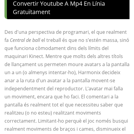
Convertir Youtube A Mp4 En Línia
Gratuïtament
Des d'una perspectiva de programari, el que realment
fa
Central de ball
el treball és que no s’estén massa, sinó
que funciona còmodament dins dels límits del
maquinari Kinect. Mentre que molts dels altres títols
de llançament us permeten moure avatars a la pantalla
un a un (o almenys intentar-ho), Harmonix decideix
anar a la ruta d'un avatar a la pantalla movent-se
independentment del reproductor. L’avatar mai falla
un moviment, encara que ho faci. El comentari a la
pantalla és realment tot el que necessiteu saber que
realitzeu (o no esteu) realitzant moviments
correctament. Limitant-ho perquè el joc només busqui
realment moviments de braços i cames, disminueix el