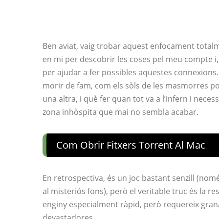
Ben aviat, vaig trobar aquest enfocament total
en mi per descobrir les coses pel meu compte i
per ajudar a fer possibles aquestes connexions
morir de fam, com els sòls de les masmorres po
una altra, i què fer quan tot va a l’infern i nec
zona inhòspita que mai no sembla acabar.
Com Obrir Fitxers Torrent Al Mac
En retrospectiva, és un joc bastant senzill (nomé
al misteriós fons), però el veritable truc és la re
enginy especialment ràpid, però requereix grana
devastadores.