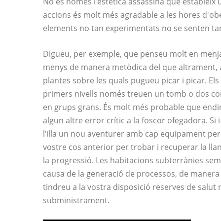
No és només l’estètica assassina que estableix
accions és molt més agradable a les hores d'obe
elements no tan experimentats no se senten ta
Digueu, per exemple, que penseu molt en menja
menys de manera metòdica del que altrament, a
plantes sobre les quals pugueu picar i picar. E
primers nivells només treuen un tomb o dos co
en grups grans. És molt més probable que end
algun altre error crític a la foscor ofegadora. Si
l’illa un nou aventurer amb cap equipament per
vostre cos anterior per trobar i recuperar la ll
la progressió. Les habitacions subterrànies sem
causa de la generació de processos, de manera q
tindreu a la vostra disposició reserves de salut
subministrament.