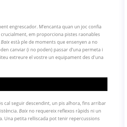
ment engrescador. M’encanta quan un joc confia
, crucialment, em proporciona pistes raonables
.
Baix
està ple de moments que ensenyen a no
den canviar (i no poden) passar d’una permeta i
essiteu extreure el vostre un equipament des d'una
s cal seguir descendint, un pis alhora, fins arribar
sistència.
Baix
no requereix reflexos ràpids ni un
. Una petita relliscada pot tenir repercussions