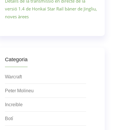
Detalls de la transmissió en directe de la
versió 1.4 de Honkai Star Rail bàner de Jingliu,
noves àrees
Categoria
Warcraft
Peter Molineu
Increïble
Botí