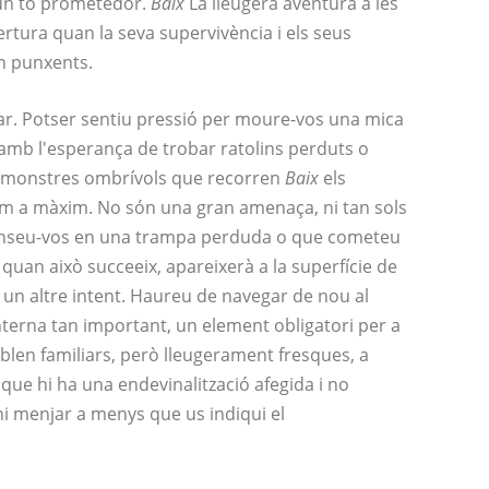
 un to prometedor.
Baix
La lleugera aventura a les
rtura quan la seva supervivència i els seus
n punxents.
r. Potser sentiu pressió per moure-vos una mica
mb l'esperança de trobar ratolins perduts o
ls monstres ombrívols que recorren
Baix
els
m a màxim. No són una gran amenaça, ni tan sols
inseu-vos en una trampa perduda o que cometeu
 i quan això succeeix, apareixerà a la superfície de
 un altre intent. Haureu de navegar de nou al
anterna tan important, un element obligatori per a
blen familiars, però lleugerament fresques, a
ue hi ha una endevinalització afegida i no
 ni menjar a menys que us indiqui el