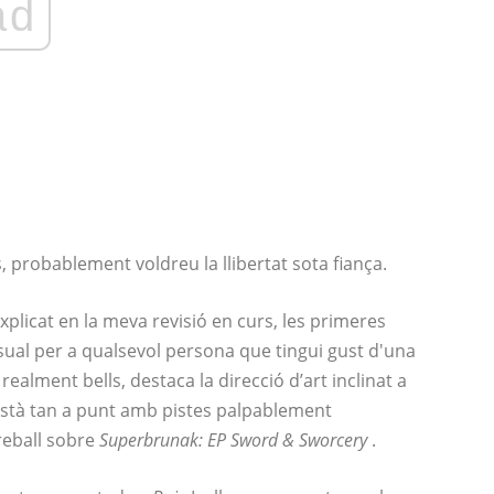
ad
s, probablement voldreu la llibertat sota fiança.
plicat en la meva revisió en curs, les primeres
isual per a qualsevol persona que tingui gust d'una
alment bells, destaca la direcció d’art inclinat a
 està tan a punt amb pistes palpablement
reball sobre
Superbrunak: EP Sword & Sworcery
.