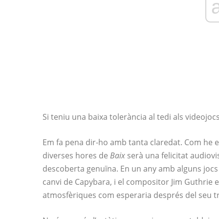
Si teniu una baixa tolerància al tedi als videojoc
Em fa pena dir-ho amb tanta claredat. Com he ex
diverses hores de
Baix
serà una felicitat audiov
descoberta genuïna. En un any amb alguns jocs re
canvi de Capybara, i el compositor Jim Guthrie
atmosfèriques com esperaria després del seu t