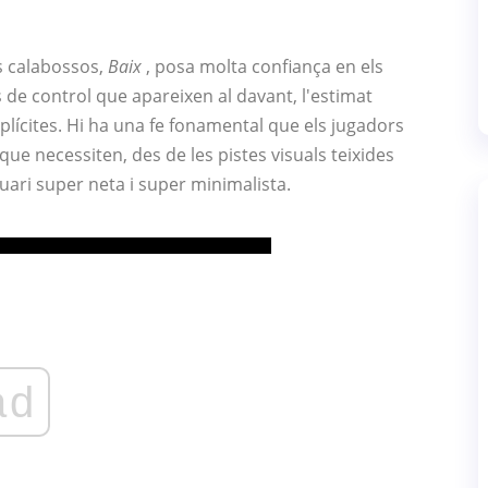
s calabossos,
Baix
, posa molta confiança en els
 de control que apareixen al davant, l'estimat
xplícites. Hi ha una fe fonamental que els jugadors
que necessiten, des de les pistes visuals teixides
suari super neta i super minimalista.
ad