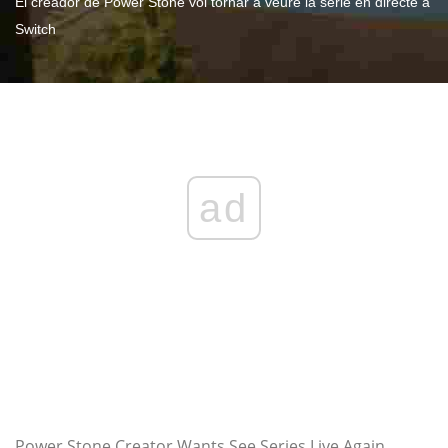
El creador de Power Stone vol tornar a veure la sèrie en directe a
Switch
ad
Power Stone Creator Wants See Series Live Again