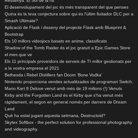
Ressenya: El Sol de la nit
El desenvolupament del joc és més transparent del que penses
Quina és la teva conjectura sobre qui és l'últim lluitador DLC per a
Smash Ultimate?
Aplicació de Flask i disseny del projecte Flask amb Blueprint &
Bootstrap
Els 10 millors videojocs basats en anime, classificats
Shadow of the Tomb Raider és el joc gratuït a Epic Games Store
el mes que ve
Els 11 principals proveïdors de serveis de TI millor gestionats per
a la vostra empresa el 2021
Bethesda i Rebel Distillers fan Doom 'Bone Vodka'
Nintendo proporciona vendes actualitzades de programari Switch,
Mario Kart 8 Deluxe venut amb més de 19 milions (!) Venuts
Kirby and the Forgotten Land és el Kirby que s'ha venut més
ràpidament, el segon en general només per darrere de Dream
Land
Què ha estat jugant aquesta setmana, Destructoid?
Skytex Softbox - the perfect solution for professional photography
and videography.