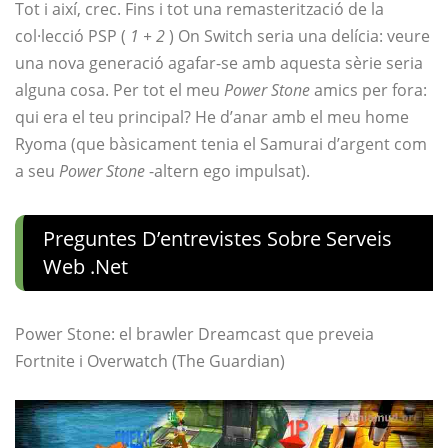
Tot i així, crec. Fins i tot una remasterització de la
col·lecció PSP (
1 + 2
) On Switch seria una delícia: veure
una nova generació agafar-se amb aquesta sèrie seria
alguna cosa. Per tot el meu
Power Stone
amics per fora:
qui era el teu principal? He d’anar amb el meu home
Ryoma (que bàsicament tenia el Samurai d’argent com
a seu
Power Stone
-altern ego impulsat).
Preguntes D’entrevistes Sobre Serveis
Web .net
Power Stone: el brawler Dreamcast que preveia
Fortnite i Overwatch (The Guardian)