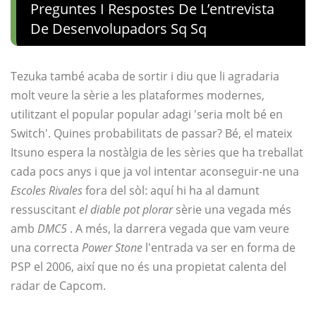
Preguntes I Respostes De L’entrevista
De Desenvolupadors Sq Sq
Tezuka també acaba de sortir i diu que li agradaria
molt veure la sèrie a les plataformes modernes,
utilitzant el popular popular adagi 'seria molt bé en
Switch'. Quines probabilitats de passar? Bé, el mateix
Itsuno espera la nostàlgia de les sèries que ha treballat
cada pocs anys i que ja vol intentar aconseguir-ne una
Escoles Rivales
fora del sòl: aquí hi ha al damunt
ressuscitant
el diable pot plorar
sèrie una vegada més
amb
DMC5
. A més, la darrera vegada que vam veure
una correcta
Power Stone
l'entrada va ser en forma de
PSP el 2006, així que no és una propietat calenta del
radar de Capcom.