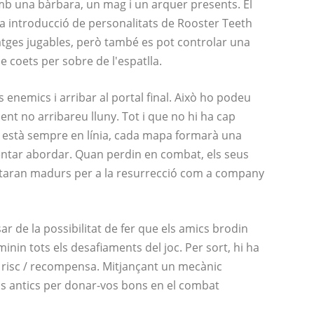
amb una bàrbara, un mag i un arquer presents. El
la introducció de personalitats de Rooster Teeth
tges jugables, però també es pot controlar una
 coets per sobre de l'espatlla.
ls enemics i arribar al portal final. Això ho podeu
t no arribareu lluny. Tot i que no hi ha cap
oc està sempre en línia, cada mapa formarà una
entar abordar. Quan perdin en combat, els seus
 estaran madurs per a la resurrecció com a company
sar de la possibilitat de fer que els amics brodin
inin tots els desafiaments del joc. Per sort, hi ha
 risc / recompensa. Mitjançant un mecànic
s antics per donar-vos bons en el combat