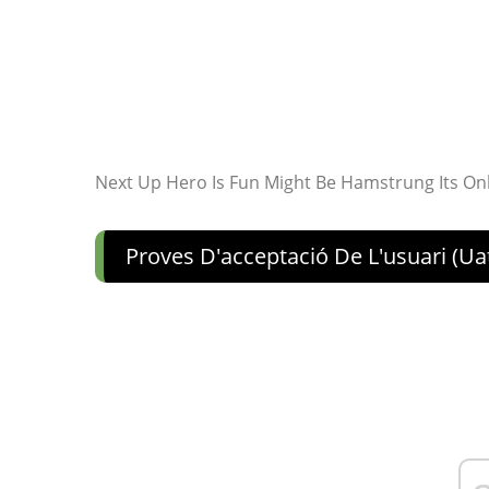
Next Up Hero Is Fun Might Be Hamstrung Its On
Proves D'acceptació De L'usuari (ua