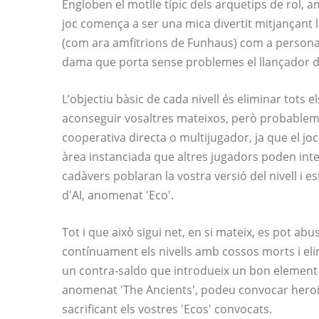
Engloben el motlle típic dels arquetips de rol, 
joc comença a ser una mica divertit mitjançant 
(com ara amfitrions de Funhaus) com a persona
dama que porta sense problemes el llançador de
L’objectiu bàsic de cada nivell és eliminar tots e
aconseguir vosaltres mateixos, però probablemen
cooperativa directa o multijugador, ja que el j
àrea instanciada que altres jugadors poden int
cadàvers poblaran la vostra versió del nivell i
d'AI, anomenat 'Eco'.
Tot i que això sigui net, en si mateix, es pot abu
contínuament els nivells amb cossos morts i elim
un contra-saldo que introdueix un bon element
anomenat 'The Ancients', podeu convocar heroi
sacrificant els vostres 'Ecos' convocats.