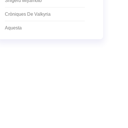
Shigeru Miyamoto
Cròniques De Valkyria
Aquesta