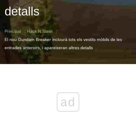
detalls
Principal
Hack N Slash
El nou Gundam Breaker inclourà tots els vestits mòbils de les
entrades anteriors, i apareixeran altres detalls
ad