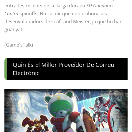
entrades recents de la llarga durada
SD Gundam
i
Contra
spinoffs. No cal dir que enhorabona als
desenvolupadors de Craft and Meister, ja que ho han
guanyat.
(Game'sTalk)
Quin És El Millor Proveïdor De Correu
Electrònic