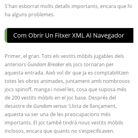
S'han esborrat molts detalls importants, encara que hi
ha alguns problemes.
Com Obrir Un Fitxer XML Al Navegador
Primer, el gran. Tots els vestits mòbils jugables dels
anteriors
Gundam Breaker
els jocs tornaran per
aquesta entrada. Això vol dir que ja es comptabilitzen
totes les obres animades, juntament amb nombrosos
jocs spinoff, manga i novel·les, cosa que suposa més
de 200 vestits mòbils en el joc base. Després del
desastre de
Gundam versus
'Llista de llançament,
aquesta va ser una de les preocupacions més
importants. El joc també tindrà nous vestits mòbils
inclosos, encara que quants no s’especificaven.