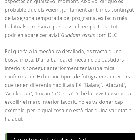
aspectes en qualsevol moment. Això vol dir que és
probable que els veiem, juntament amb més contingut
de la segona temporada del programa, es facin més
habituals a mesura que passi el temps. Fins i tot
podrien aparèixer aviat
Gundam versus
com DLC
Pel que fa a la mecànica detallada, es tracta d’una
bossa mixta. D’una banda, el mecànic de bastidors
interiors conegut anteriorment tenia una mica
d’informació. Hi ha cinc tipus de fotogrames interiors
que tenen diferents habilitats EX: 'Balanç', 'Atacant',
'Artilleador', 'Encant' i 'Cerca'. Si bé la revista esmenta
escollir el marc interior favorit, no es va donar cap
exemple, per la qual cosa no està clar quina varietat hi
ha aquí.
Com Veure Un Fitxer .dat