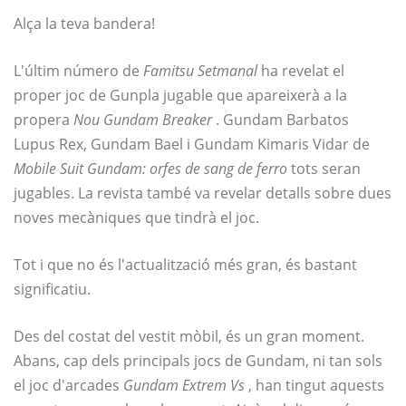
Alça la teva bandera!
L'últim número de
Famitsu Setmanal
ha revelat el
proper joc de Gunpla jugable que apareixerà a la
propera
Nou Gundam Breaker
. Gundam Barbatos
Lupus Rex, Gundam Bael i Gundam Kimaris Vidar de
Mobile Suit Gundam: orfes de sang de ferro
tots seran
jugables. La revista també va revelar detalls sobre dues
noves mecàniques que tindrà el joc.
Tot i que no és l'actualització més gran, és bastant
significatiu.
Des del costat del vestit mòbil, és un gran moment.
Abans, cap dels principals jocs de Gundam, ni tan sols
el joc d'arcades
Gundam Extrem Vs
, han tingut aquests