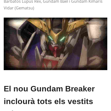
Barbatos Lupus Rex, Gundam Bael i Gundam Kimaris
Vidar (Gematsu)
El nou Gundam Breaker
inclourà tots els vestits