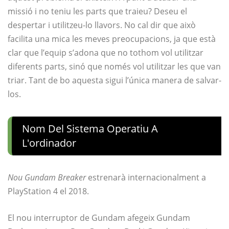
missió i no teniu les parts que traieu? Deseu el
despertar i utilitzeu-lo llavors. No cal dir que això
facilita una mica les meves preocupacions, ja que està
clar que l’equip s’adona que no tothom vol utilitzar
diferents parts, sinó que només vol utilitzar les que van
triar. Tant de bo aquesta sigui l’única manera de salvar-
los.
Nom Del Sistema Operatiu A
L'ordinador
Nou Gundam Breaker
estrenarà internacionalment a
PlayStation 4 el 2018.
El nou interruptor de Gundam afegeix Gundam