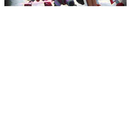
Articles D'Interès
Cyberpunk 2077 baixa a un preu baix i baix a Best
Buy durant poc temps
Geras es prepara per a Mortal Kombat
Com fer un fan a Tears of the Kingdom
Codis MM2 de WS10 (febrer de 2024)