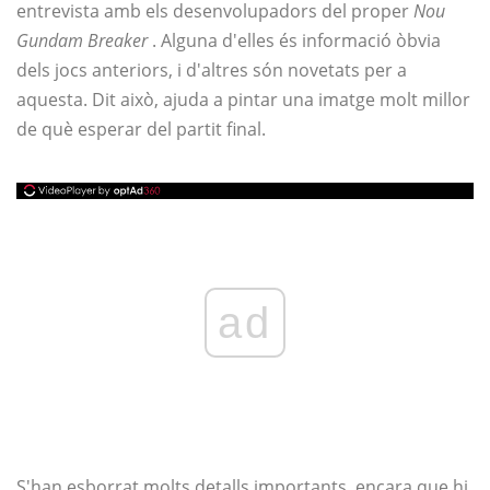
entrevista amb els desenvolupadors del proper
Nou
Gundam Breaker
. Alguna d'elles és informació òbvia
dels jocs anteriors, i d'altres són novetats per a
aquesta. Dit això, ajuda a pintar una imatge molt millor
de què esperar del partit final.
ad
S'han esborrat molts detalls importants, encara que hi