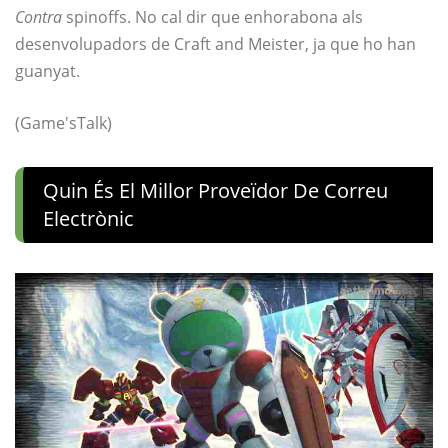
Contra
spinoffs. No cal dir que enhorabona als
desenvolupadors de Craft and Meister, ja que ho han
guanyat.
(Game'sTalk)
Quin És El Millor Proveïdor De Correu
Electrònic