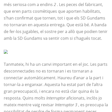
més seriosa com a endins
2
. Les peces del fabricant,
que eren parts cosmètiques que aporten habilitats,
s’han confirmat que tornen, tot i que els SD Gundams
no tornaran en aquesta entrega. Que està bé. A banda
de fer-los jugables, el sostre per a allò que podien tenir
amb la SD Gundams va sentir com si s’hagués tocat.
Tanmateix, hi ha un canvi important en el joc. Les parts
desconnectades no es tornaran i es tornaran a
connectar automàticament. Haureu d’anar a la part i
tornar-la a enganxar. Aquesta ha estat part de l’altra
gran preocupació, i encara no està clar quina és la
resposta. Quins molts
Interruptor
aficionats, inclòs jo
mateix mentre vaig revisar
Interruptor 3
, es preocupa la
possibilitat de perdre de forma permanent peces