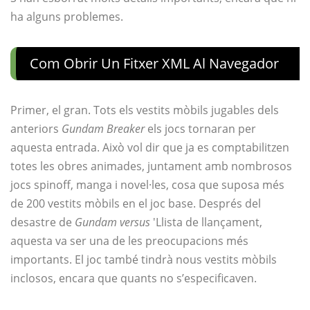
ha alguns problemes.
Com Obrir Un Fitxer XML Al Navegador
Primer, el gran. Tots els vestits mòbils jugables dels
anteriors
Gundam Breaker
els jocs tornaran per
aquesta entrada. Això vol dir que ja es comptabilitzen
totes les obres animades, juntament amb nombrosos
jocs spinoff, manga i novel·les, cosa que suposa més
de 200 vestits mòbils en el joc base. Després del
desastre de
Gundam versus
'Llista de llançament,
aquesta va ser una de les preocupacions més
importants. El joc també tindrà nous vestits mòbils
inclosos, encara que quants no s’especificaven.