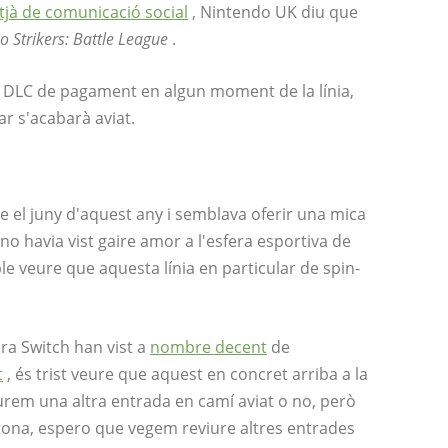
tjà de comunicació social
, Nintendo UK diu que
o Strikers: Battle League
.
al DLC de pagament en algun moment de la línia,
r s'acabarà aviat.
e el juny d'aquest any i semblava oferir una mica
l no havia vist gaire amor a l'esfera esportiva de
le veure que aquesta línia en particular de spin-
era Switch han vist a
nombre decent
de
t
, és trist veure que aquest en concret arriba a la
veurem una altra entrada en camí aviat o no, però
tona, espero que vegem reviure altres entrades