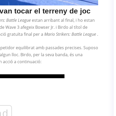
van tocar el terreny de joc
ers: Battle League
estan arribant al final, i ho estan
 Wave 3 afegeix Bowser Jr. i Birdo al títol de
ació gratuïta final per a
Mario Strikers: Battle League
.
mpetidor equilibrat amb passades precises. Suposo
algun lloc. Birdo, per la seva banda, és una
n acció a continuació:
ad