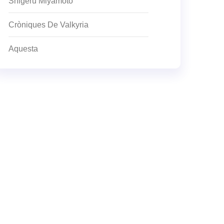
Shigeru Miyamoto
Cròniques De Valkyria
Aquesta