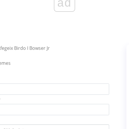
ad
fegeix Birdo I Bowser Jr
lemes
)