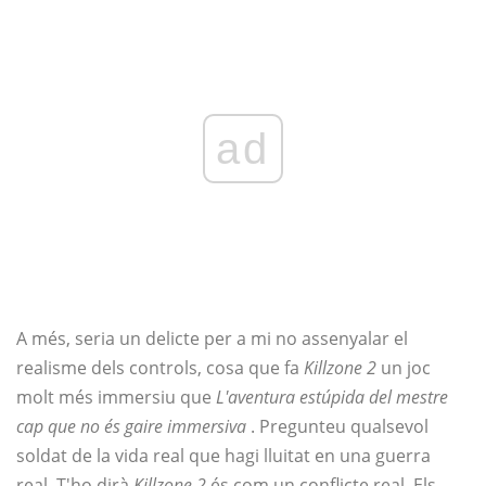
ad
A més, seria un delicte per a mi no assenyalar el
realisme dels controls, cosa que fa
Killzone 2
un joc
molt més immersiu que
L'aventura estúpida del mestre
cap que no és gaire immersiva
. Pregunteu qualsevol
soldat de la vida real que hagi lluitat en una guerra
real. T'ho dirà
Killzone 2
és com un conflicte real. Els