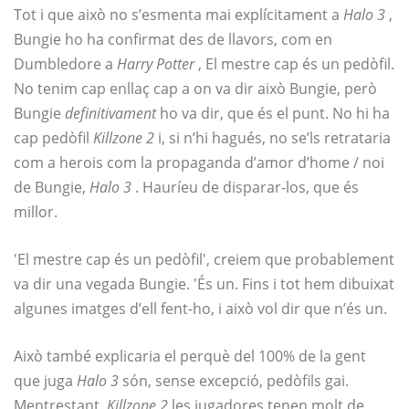
Tot i que això no s’esmenta mai explícitament a
Halo 3
,
Bungie ho ha confirmat des de llavors, com en
Dumbledore a
Harry Potter
, El mestre cap és un pedòfil.
No tenim cap enllaç cap a on va dir això Bungie, però
Bungie
definitivament
ho va dir, que és el punt. No hi ha
cap pedòfil
Killzone 2
i, si n’hi hagués, no se’ls retrataria
com a herois com la propaganda d’amor d’home / noi
de Bungie,
Halo 3
. Hauríeu de disparar-los, que és
millor.
'El mestre cap és un pedòfil', creiem que probablement
va dir una vegada Bungie. 'És un. Fins i tot hem dibuixat
algunes imatges d’ell fent-ho, i això vol dir que n’és un.
Això també explicaria el perquè del 100% de la gent
que juga
Halo 3
són, sense excepció, pedòfils gai.
Mentrestant,
Killzone 2
les jugadores tenen molt de