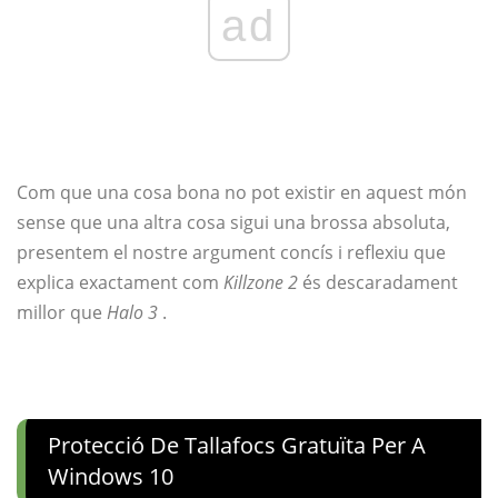
ad
Com que una cosa bona no pot existir en aquest món
sense que una altra cosa sigui una brossa absoluta,
presentem el nostre argument concís i reflexiu que
explica exactament com
Killzone 2
és descaradament
millor que
Halo 3
.
Protecció De Tallafocs Gratuïta Per A
Windows 10