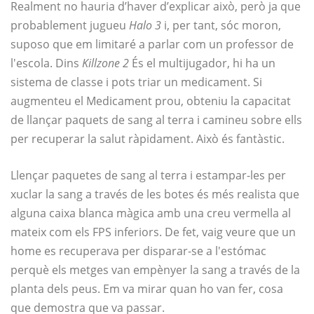
Realment no hauria d’haver d’explicar això, però ja que
probablement jugueu
Halo 3
i, per tant, sóc moron,
suposo que em limitaré a parlar com un professor de
l'escola. Dins
Killzone 2
És el multijugador, hi ha un
sistema de classe i pots triar un medicament. Si
augmenteu el Medicament prou, obteniu la capacitat
de llançar paquets de sang al terra i camineu sobre ells
per recuperar la salut ràpidament. Això és fantàstic.
Llençar paquetes de sang al terra i estampar-les per
xuclar la sang a través de les botes és més realista que
alguna caixa blanca màgica amb una creu vermella al
mateix com els FPS inferiors. De fet, vaig veure que un
home es recuperava per disparar-se a l'estómac
perquè els metges van empènyer la sang a través de la
planta dels peus. Em va mirar quan ho van fer, cosa
que demostra que va passar.