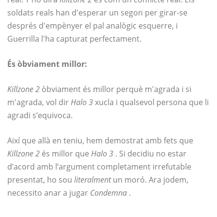
soldats reals han d'esperar un segon per girar-se
després d'empènyer el pal analògic esquerre, i
Guerrilla l'ha capturat perfectament.
És òbviament millor:
Killzone 2
òbviament és millor perquè m'agrada i si
m'agrada, vol dir
Halo 3
xucla i qualsevol persona que li
agradi s’equivoca.
Així que allà en teniu, hem demostrat amb fets que
Killzone 2
és millor que
Halo 3
. Si decidiu no estar
d’acord amb l’argument completament irrefutable
presentat, ho sou
literalment
un moró. Ara jodem,
necessito anar a jugar
Condemna
.