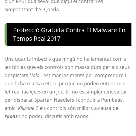
d’un FPS i qualsevol que digui el contrari és
simpatitzant d’Al-Qaeda.
Protecció Gratuïta Contra El Malware En
Temps Real 2017
Uns quants imbecils que ningú no ha lamentat com a
les bitlles que els controls són massa durs per als seus
despistats
Halo
- estimar les ments per comprendre i
que hi ha massa retard perquè no poden entendre el
fet real
tàctiques
en un joc. Sí, no és simplement saltar
per disparar Spartan Needlers i conduir a Pumbaas,
amic!
Killzone 2
els controls són millors a causa de
raons
i no podeu discutir amb raons.