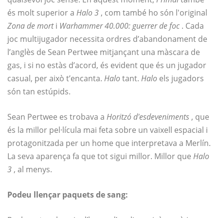
és molt superior a
Halo 3
, com també ho són l'original
Zona de mort
i
Warhammer 40.000: guerrer de foc
. Cada
joc multijugador necessita ordres d’abandonament de
l’anglès de Sean Pertwee mitjançant una màscara de
gas, i si no estàs d’acord, és evident que és un jugador
casual, per això t’encanta.
Halo
tant.
Halo
els jugadors
són tan estúpids.
Sean Pertwee es trobava a
Horitzó d'esdeveniments
, que
és la millor pel·lícula mai feta sobre un vaixell espacial i
protagonitzada per un home que interpretava a Merlín.
La seva aparença fa que tot sigui millor. Millor que
Halo
3
, al menys.
Podeu llençar paquets de sang: