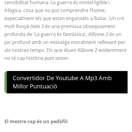
sensibilitat humana. La guerra és inintel·ligible i
il·lògica, cosa que no pot comprendre l’home,
especialment els que estan enganxats a lluitar. Un crit
molt llunyà
Halo 3
és una premissa obsequiament
profunda de 'La guerra és fantàstica',
Killzone 2
és un
joc profund amb un missatge moralment rellevant per
als nostres temps. Els que diuen
Killzone 2
evidentment
no té cap història
punt sencer
.
Convertidor De Youtube A Mp3 Amb
Millor Puntuació
El mestre cap és un pedòfil: