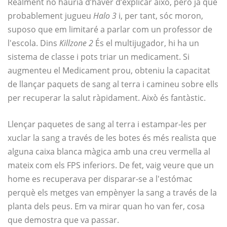
Realment no hauria d’haver d’explicar això, però ja que
probablement jugueu
Halo 3
i, per tant, sóc moron,
suposo que em limitaré a parlar com un professor de
l'escola. Dins
Killzone 2
És el multijugador, hi ha un
sistema de classe i pots triar un medicament. Si
augmenteu el Medicament prou, obteniu la capacitat
de llançar paquets de sang al terra i camineu sobre ells
per recuperar la salut ràpidament. Això és fantàstic.
Llençar paquetes de sang al terra i estampar-les per
xuclar la sang a través de les botes és més realista que
alguna caixa blanca màgica amb una creu vermella al
mateix com els FPS inferiors. De fet, vaig veure que un
home es recuperava per disparar-se a l'estómac
perquè els metges van empènyer la sang a través de la
planta dels peus. Em va mirar quan ho van fer, cosa
que demostra que va passar.