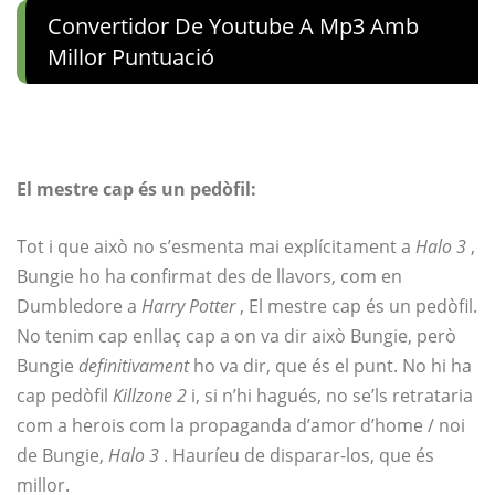
Convertidor De Youtube A Mp3 Amb
Millor Puntuació
El mestre cap és un pedòfil:
Tot i que això no s’esmenta mai explícitament a
Halo 3
,
Bungie ho ha confirmat des de llavors, com en
Dumbledore a
Harry Potter
, El mestre cap és un pedòfil.
No tenim cap enllaç cap a on va dir això Bungie, però
Bungie
definitivament
ho va dir, que és el punt. No hi ha
cap pedòfil
Killzone 2
i, si n’hi hagués, no se’ls retrataria
com a herois com la propaganda d’amor d’home / noi
de Bungie,
Halo 3
. Hauríeu de disparar-los, que és
millor.