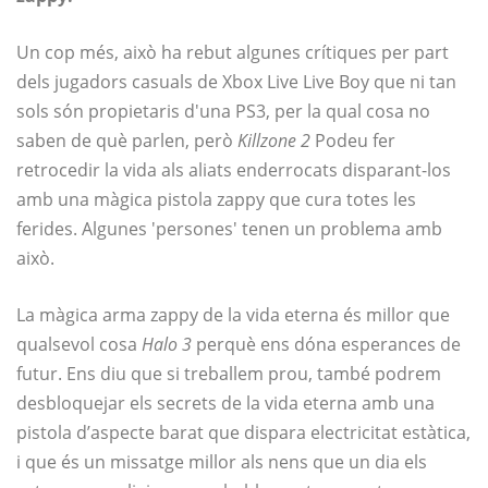
Un cop més, això ha rebut algunes crítiques per part
dels jugadors casuals de Xbox Live Live Boy que ni tan
sols són propietaris d'una PS3, per la qual cosa no
saben de què parlen, però
Killzone 2
Podeu fer
retrocedir la vida als aliats enderrocats disparant-los
amb una màgica pistola zappy que cura totes les
ferides. Algunes 'persones' tenen un problema amb
això.
La màgica arma zappy de la vida eterna és millor que
qualsevol cosa
Halo 3
perquè ens dóna esperances de
futur. Ens diu que si treballem prou, també podrem
desbloquejar els secrets de la vida eterna amb una
pistola d’aspecte barat que dispara electricitat estàtica,
i que és un missatge millor als nens que un dia els