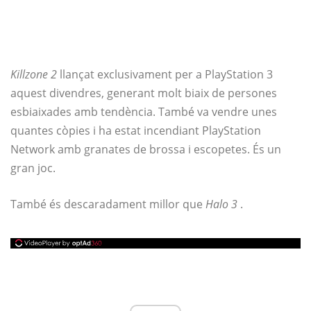
Killzone 2
llançat exclusivament per a PlayStation 3
aquest divendres, generant molt biaix de persones
esbiaixades amb tendència. També va vendre unes
quantes còpies i ha estat incendiant PlayStation
Network amb granates de brossa i escopetes. És un
gran joc.
També és descaradament millor que
Halo 3
.