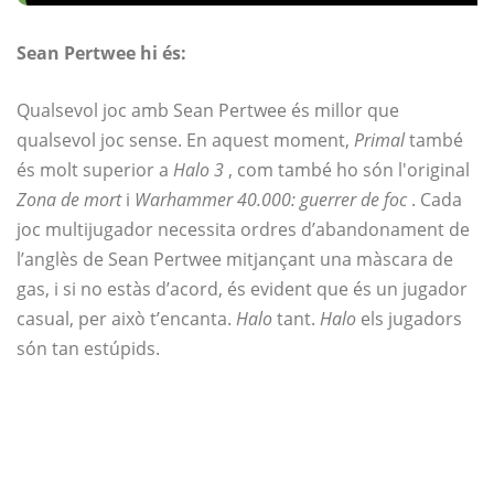
Sean Pertwee hi és:
Qualsevol joc amb Sean Pertwee és millor que
qualsevol joc sense. En aquest moment,
Primal
també
és molt superior a
Halo 3
, com també ho són l'original
Zona de mort
i
Warhammer 40.000: guerrer de foc
. Cada
joc multijugador necessita ordres d’abandonament de
l’anglès de Sean Pertwee mitjançant una màscara de
gas, i si no estàs d’acord, és evident que és un jugador
casual, per això t’encanta.
Halo
tant.
Halo
els jugadors
són tan estúpids.