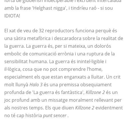
forta de gibberish indeciperable i excruent intercalada
amb la frase 'Helghast nigga', i tindríeu raó - si sou
IDIOTA!
El xat de veu de 32 reproductors funciona perquè és
una sàtira metafòrica i descaradora sobre la realitat de
la guerra. La guerra és, per si mateixa, un dolorós
embolic de comunicació errònia i una ruptura de la
sensibilitat humana. La guerra és inintel·ligible i
il·lògica, cosa que no pot comprendre l’home,
especialment els que estan enganxats a lluitar. Un crit
molt llunyà
Halo 3
és una premissa obsequiament
profunda de 'La guerra és fantàstica',
Killzone 2
és un
joc profund amb un missatge moralment rellevant per
als nostres temps. Els que diuen
Killzone 2
evidentment
no té cap història
punt sencer
.