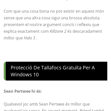
Com que una cosa bona no pot existir en aquest món
sense que una altra cosa sigui una brossa absoluta,
presentem el nostre argument concís i reflexiu que
explica exactament com
Killzone 2
és descaradament
millor que
Halo 3
.
Protecció De Tallafocs Gratuïta Per A
Windows 10
Sean Pertwee hi és:
Qualsevol joc amb Sean Pertwee és millor que
qualsevol joc sense. En aquest moment,
Primal
també