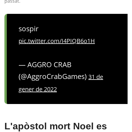
passat.
sospir
pic.twitter.com/I4PIQB6o1H
— AGGRO CRAB
(@AggroCrabGames)
31 de
gener de 2022
L'apòstol mort Noel es