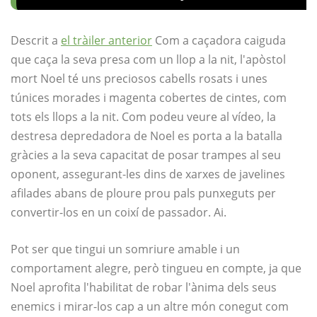
Descrit a
el tràiler anterior
Com a caçadora caiguda
que caça la seva presa com un llop a la nit, l'apòstol
mort Noel té uns preciosos cabells rosats i unes
túnices morades i magenta cobertes de cintes, com
tots els llops a la nit. Com podeu veure al vídeo, la
destresa depredadora de Noel es porta a la batalla
gràcies a la seva capacitat de posar trampes al seu
oponent, assegurant-les dins de xarxes de javelines
afilades abans de ploure prou pals punxeguts per
convertir-los en un coixí de passador. Ai.
Pot ser que tingui un somriure amable i un
comportament alegre, però tingueu en compte, ja que
Noel aprofita l'habilitat de robar l'ànima dels seus
enemics i mirar-los cap a un altre món conegut com