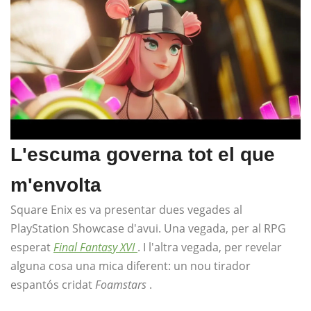
L'escuma governa tot el que
m'envolta
Square Enix es va presentar dues vegades al
PlayStation Showcase d'avui. Una vegada, per al RPG
esperat
Final Fantasy XVI
. I l'altra vegada, per revelar
alguna cosa una mica diferent: un nou tirador
espantós cridat
Foamstars
.