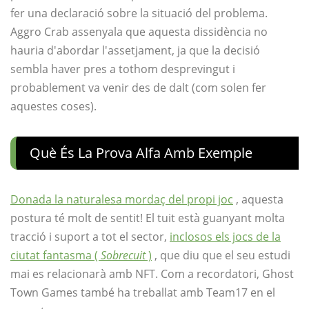
fer una declaració sobre la situació del problema.
Aggro Crab assenyala que aquesta dissidència no
hauria d'abordar l'assetjament, ja que la decisió
sembla haver pres a tothom desprevingut i
probablement va venir des de dalt (com solen fer
aquestes coses).
Què És La Prova Alfa Amb Exemple
Donada la naturalesa mordaç del propi joc
, aquesta
postura té molt de sentit! El tuit està guanyant molta
tracció i suport a tot el sector,
inclosos els jocs de la
ciutat fantasma (
Sobrecuit
)
, que diu que el seu estudi
mai es relacionarà amb NFT. Com a recordatori, Ghost
Town Games també ha treballat amb Team17 en el