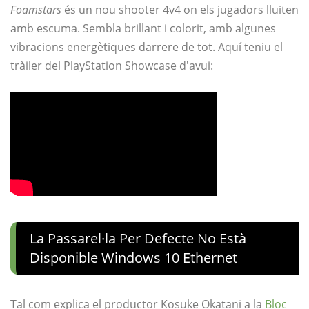
Foamstars
és un nou shooter 4v4 on els jugadors lluiten
amb escuma. Sembla brillant i colorit, amb algunes
vibracions energètiques darrere de tot. Aquí teniu el
tràiler del PlayStation Showcase d'avui:
La Passarel·la Per Defecte No Està
Disponible Windows 10 Ethernet
Tal com explica el productor Kosuke Okatani a la
Bloc