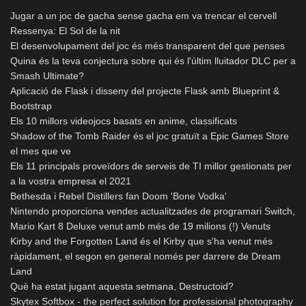
Jugar a un joc de gacha sense gacha em va trencar el cervell
Ressenya: El Sol de la nit
El desenvolupament del joc és més transparent del que penses
Quina és la teva conjectura sobre qui és l'últim lluitador DLC per a
Smash Ultimate?
Aplicació de Flask i disseny del projecte Flask amb Blueprint &
Bootstrap
Els 10 millors videojocs basats en anime, classificats
Shadow of the Tomb Raider és el joc gratuït a Epic Games Store
el mes que ve
Els 11 principals proveïdors de serveis de TI millor gestionats per
a la vostra empresa el 2021
Bethesda i Rebel Distillers fan Doom 'Bone Vodka'
Nintendo proporciona vendes actualitzades de programari Switch,
Mario Kart 8 Deluxe venut amb més de 19 milions (!) Venuts
Kirby and the Forgotten Land és el Kirby que s'ha venut més
ràpidament, el segon en general només per darrere de Dream
Land
Què ha estat jugant aquesta setmana, Destructoid?
Skytex Softbox - the perfect solution for professional photography