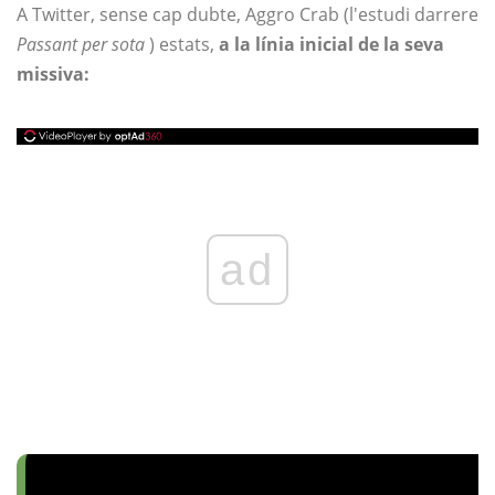
A Twitter, sense cap dubte, Aggro Crab (l'estudi darrere
Passant per sota
) estats,
a la línia inicial de la seva
missiva:
ad