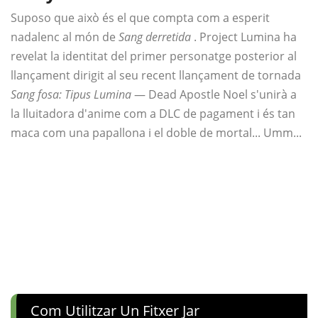
Suposo que això és el que compta com a esperit
nadalenc al món de
Sang derretida
. Project Lumina ha
revelat la identitat del primer personatge posterior al
llançament dirigit al seu recent llançament de tornada
Sang fosa: Tipus Lumina
— Dead Apostle Noel s'unirà a
la lluitadora d'anime com a DLC de pagament i és tan
maca com una papallona i el doble de mortal... Umm...
Com Utilitzar Un Fitxer Jar