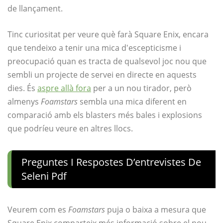
de llançament.
Tinc curiositat per veure què farà Square Enix, encara
que tendeixo a tenir una mica d'escepticisme i
preocupació quan es tracta de qualsevol joc nou que
sembli un projecte de servei en directe en aquests
dies. És
aspre allà fora
per a un nou tirador, però
almenys
Foamstars
sembla una mica diferent en
comparació amb els blasters més bales i explosions
que podríeu veure en altres llocs.
Preguntes I Respostes D’entrevistes De
Seleni Pdf
Veurem com es
Foamstars
puja o baixa a mesura que