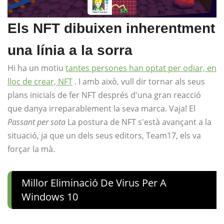
Els NFT dibuixen inherentment
una línia a la sorra
Hi ha un motiu
tantes persones han optat per odiar, en
lloc de crear, NFT
. I amb això, vull dir tornar als seus
plans inicials de fer NFT després d'una gran reacció
que danya irreparablement la seva marca. Vaja! El
Passant per sota
La postura de NFT s'està avançant a la
situació, ja que un dels seus editors, Team17, els va
forçar la mà.
Millor Eliminació De Virus Per A
Windows 10