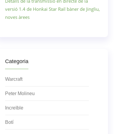
Detalls de la transmissió en directe de la
versió 1.4 de Honkai Star Rail bàner de Jingliu,
noves àrees
Categoria
Warcraft
Peter Molineu
Increïble
Botí