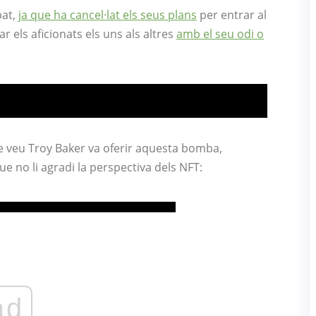
bat,
ja que ha cancel·lat els seus plans
per entrar al
els aficionats els uns als altres
amb el seu odi o
de veu Troy Baker va oferir aquesta bomba,
e no li agradi la perspectiva dels NFT:
ad