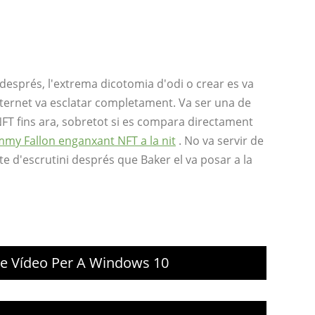
sprés, l'extrema dicotomia d'odi o crear es va
nternet va esclatar completament. Va ser una de
FT fins ara, sobretot si es compara directament
Jimmy Fallon enganxant NFT a la nit
. No va servir de
te d'escrutini després que Baker el va posar a la
De Vídeo Per A Windows 10