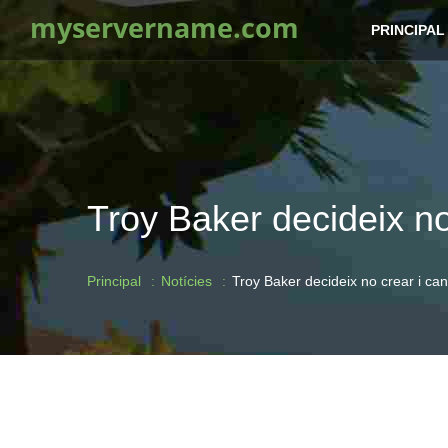
myservername.com
PRINCIPAL
Troy Baker decideix no
Principal
Notícies
Troy Baker decideix no crear i can