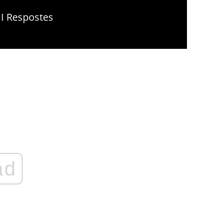
 I Respostes
ad