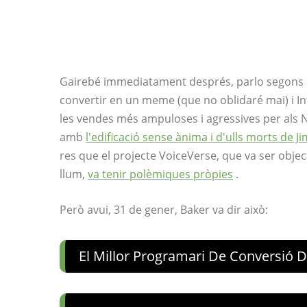
Gairebé immediatament després, parlo segons de
convertir en un meme (que no oblidaré mai) i I
les vendes més ampuloses i agressives per als N
amb
l'edificació sense ànima i d'ulls morts de 
res que el projecte VoiceVerse, que va ser objec
llum,
va tenir polèmiques pròpies
.
Però avui, 31 de gener, Baker va dir això:
El Millor Programari De Conversió 