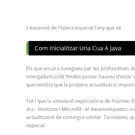
L’expansió de l’òpera espacial l’any que ve
Com Inicialitzar Una Cua A Java
Els que encara navegueu per les profunditats de
intergalàctica
Elit Perillós
potser haureu d’estar 
que sembla que la propera actualització importan
Tot i que la simulació exploratòria de Frontier
ara -
Horitzons
i
Més enllà
- el desenvolupador cr
actualització de contingut similar. Tanmateix, q
especial.