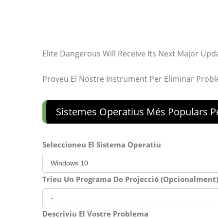
Elite Dangerous Will Receive Its Next Major Upd
Proveu El Nostre Instrument Per Eliminar Prob
Sistemes Operatius Més Populars P
Seleccioneu El Sistema Operatiu
Trieu Un Programa De Projecció (Opcionalment
Descriviu El Vostre Problema