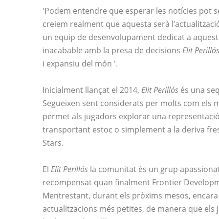
'Podem entendre que esperar les notícies pot ser
creiem realment que aquesta serà l’actualitzaci
un equip de desenvolupament dedicat a aquesta 
inacabable amb la presa de decisions
Elit Perilló
i expansiu del món '.
Inicialment llançat el 2014,
Elit Perillós
és una seq
Segueixen sent considerats per molts com els m
permet als jugadors explorar una representació 
transportant estoc o simplement a la deriva f
Stars.
El
Elit Perillós
la comunitat és un grup apassionat 
recompensat quan finalment Frontier Developme
Mentrestant, durant els pròxims mesos, encar
actualitzacions més petites, de manera que els 