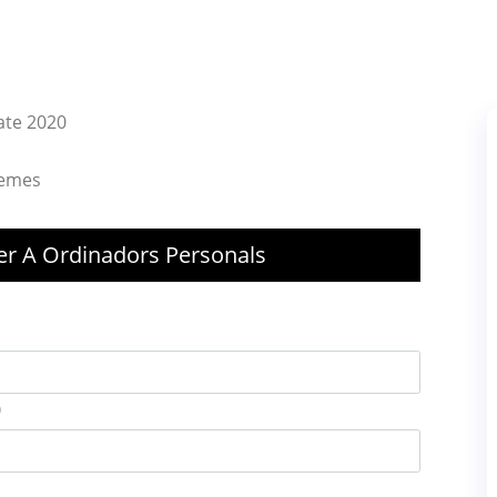
ate 2020
lemes
er A Ordinadors Personals
)