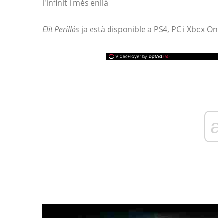
l'infinit i més enllà.
Elit Perillós
ja està disponible a PS4, PC i Xbox On