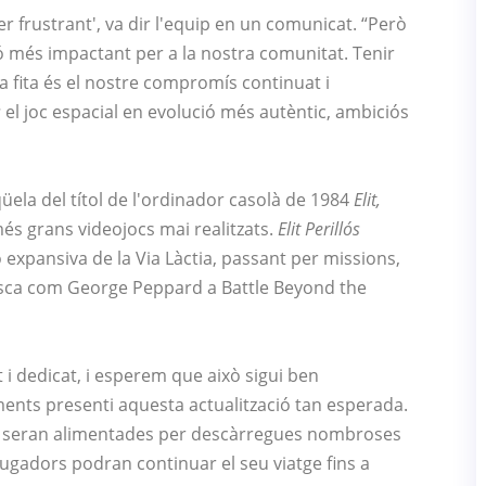
 frustrant', va dir l'equip en un comunicat. “Però
ó més impactant per a la nostra comunitat. Tenir
fita és el nostre compromís continuat i
s
el joc espacial en evolució més autèntic, ambiciós
üela del títol de l'ordinador casolà de 1984
Elit,
és grans videojocs mai realitzats.
Elit Perillós
expansiva de la Via Làctia, passant per missions,
resca com George Peppard a Battle Beyond the
i dedicat, i esperem que això sigui ben
nts presenti aquesta actualització tan esperada.
a seran alimentades per descàrregues nombroses
jugadors podran continuar el seu viatge fins a