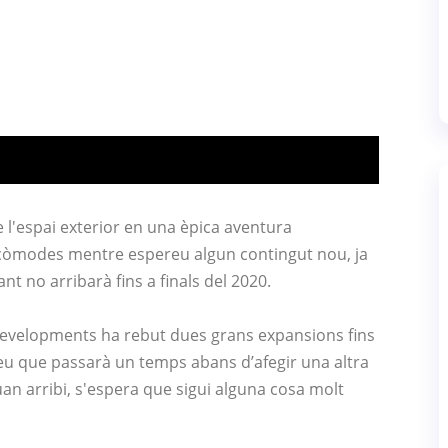
 l'espai exterior en una èpica aventura
còmodes mentre espereu algun contingut nou, ja
t no arribarà fins a finals del 2020.
 Developments ha rebut dues grans expansions fins
eu que passarà un temps abans d’afegir una altra
uan arribi, s'espera que sigui alguna cosa molt