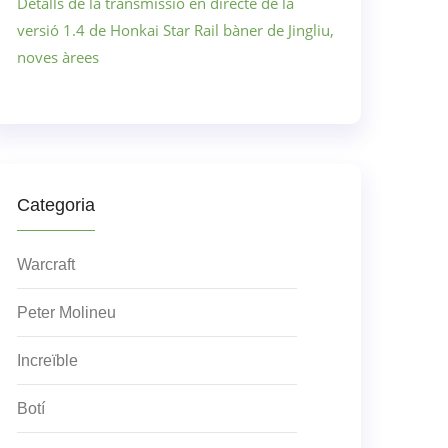
Detalls de la transmissió en directe de la
versió 1.4 de Honkai Star Rail bàner de Jingliu,
noves àrees
Categoria
Warcraft
Peter Molineu
Increïble
Botí